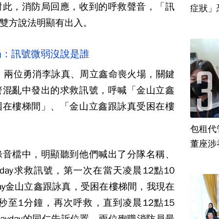
對此，消防局回應，收到的呼救聲音，「訊
雙方說法明顯有出入。
局：訊號微弱沒說是誰
火，兩位勇消李詠真、周立鑫命喪火場，關鍵
警混亂中發出的求救訊號，呼喊「金山立鑫
困在樓梯間」、「金山立鑫跟詠真受困在樓
包租代
董座涉
錄音檔中，明顯聽到他們喊出了分隊名稱、
day求救訊號，第一次在當天凌晨12點10
yday金山立鑫跟詠真，受困在樓梯間，我現在
秒至1分鐘，再次呼救，直到凌晨12點15
ayday的同仁告訴位置，兩位殉職消防員最