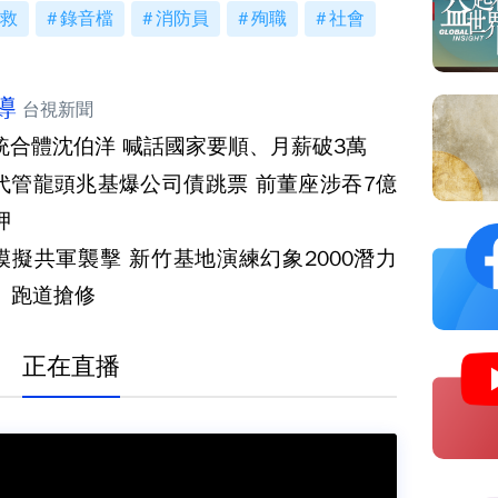
救
錄音檔
消防員
殉職
社會
導
台視新聞
統合體沈伯洋 喊話國家要順、月薪破3萬
代管龍頭兆基爆公司債跳票 前董座涉吞7億
押
模擬共軍襲擊 新竹基地演練幻象2000潛力
、跑道搶修
正在直播