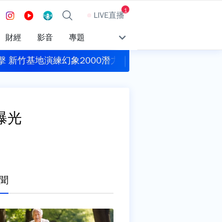
1
LIVE直播
財經
影音
專題
爆公司債跳票 前董座涉吞7億遭聲押
翰霖公司自主通報苦
曝光
聞