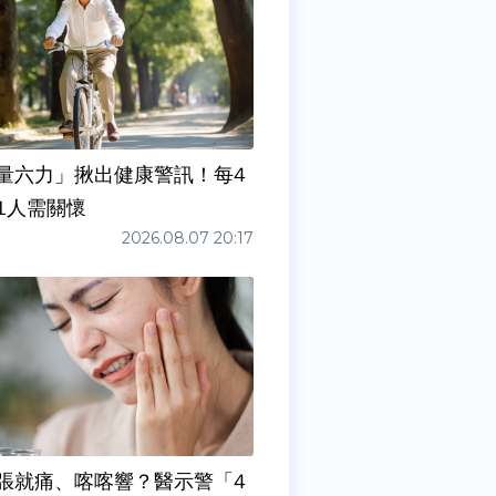
量六力」揪出健康警訊！每4
1人需關懷
2026.08.07 20:17
張就痛、喀喀響？醫示警「4