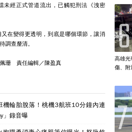
檔未經正式管道流出，已觸犯刑法《洩密
相又在變得更透明，到底是哪個環節，讓消
待調查釐清。
高雄光
佩珊 責任編輯／陳盈真
傷、附
班機輪胎脫落！桃機3航班10分鐘內連
ay」錄音曝