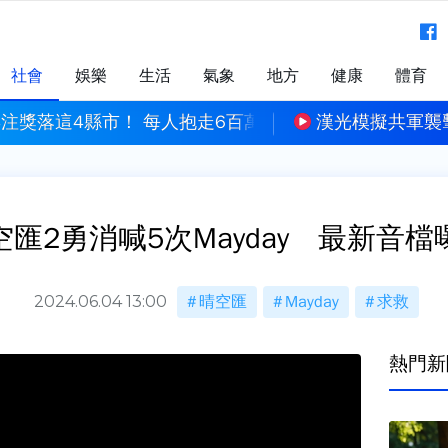
社會
娛樂
生活
氣象
地方
健康
體育
襲擊 新竹基地演練幻象2000潛力掛裝、跑道搶修
包租代管龍頭兆基
空匯2勇消喊5次Mayday 最新音檔
2024.06.04 13:00
晴空匯
Mayday
求救
熱門新