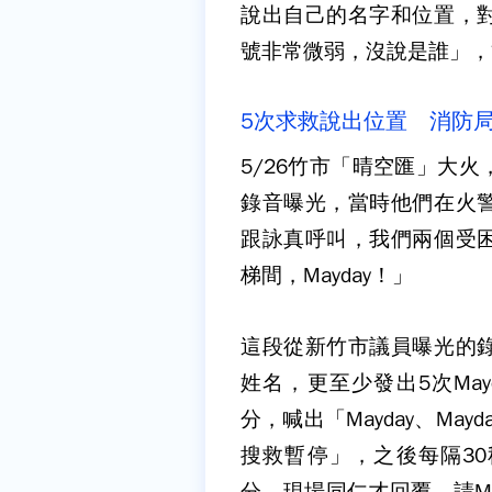
說出自己的名字和位置，
號非常微弱，沒說是誰」，
5次求救說出位置 消防
5/26竹市「晴空匯」大
錄音曝光，當時他們在火
跟詠真呼叫，我們兩個受
梯間，Mayday！」
這段從新竹市議員曝光的
姓名，更至少發出5次May
分，喊出「Mayday、Ma
搜救暫停」，之後每隔30
分，現場同仁才回覆，請M