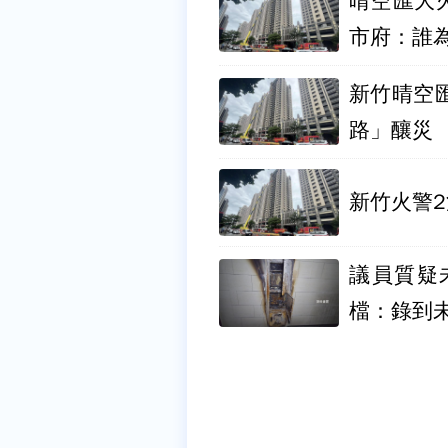
晴空匯大
市府：誰
新竹晴空
路」釀災
新竹火警
議員質疑
檔：錄到