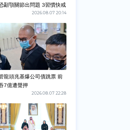
症狀」恐顳顎關節出問題 3習慣快戒
2026.08.07 20:14
管龍頭兆基爆公司債跳票 前
吞7億遭聲押
2026.08.07 22:28