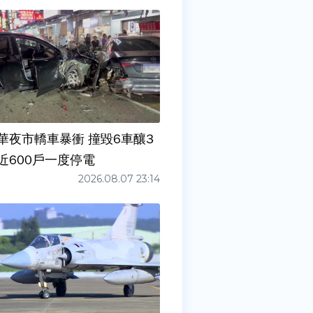
華夜市轎車暴衝 撞毀6車釀3
近600戶一度停電
2026.08.07 23:14