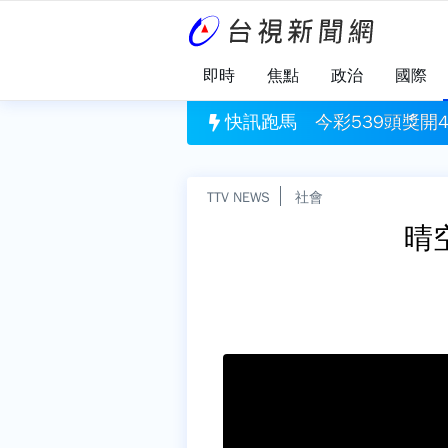
即時
焦點
政治
國際
約
開4注獎落這4縣市！ 每人抱走6百萬元
快訊跑馬
漢光模擬共軍
TTV NEWS
社會
晴