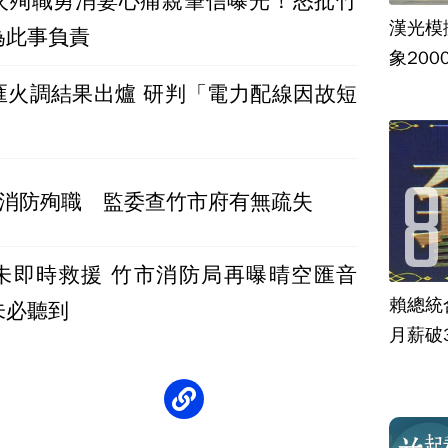
火殉職勇消妻心痛親筆信曝光！怒批竹
漢光模
為此事負責
象20
匯火調結果出爐 研判「電力配線因故短
2消防殉職 監委查竹市府有無疏失
未即時救援 竹市消防局再曝晴空匯音
賴總統
未必聽到
月薪破