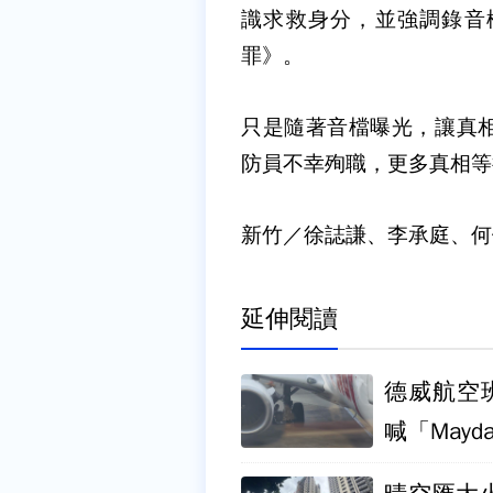
識求救身分，並強調錄音
罪》。
只是隨著音檔曝光，讓真
防員不幸殉職，更多真相等
新竹／徐誌謙、李承庭、何
延伸閱讀
德威航空
喊「Mayd