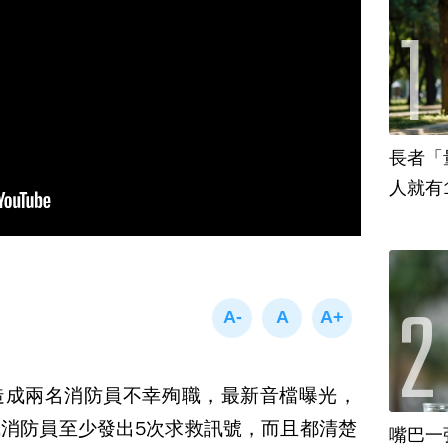
長者「
人就有
造成兩名消防員不幸殉職，最新音檔曝光，
消防員至少發出5次求救訊號，而且都清楚
嘴巴一