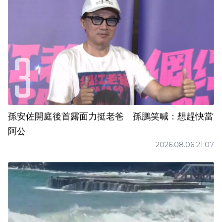
孫安佐開庭後首露面力挺老爸 孫鵬笑喊：想趕快當
阿公
2026.08.06 21:07