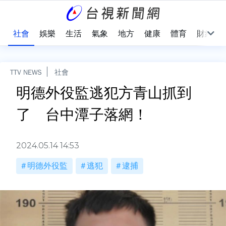
際
社會
娛樂
生活
氣象
地方
健康
體育
財經
TTV NEWS
社會
明德外役監逃犯方青山抓到
了 台中潭子落網！
2024.05.14 14:53
明德外役監
逃犯
逮捕