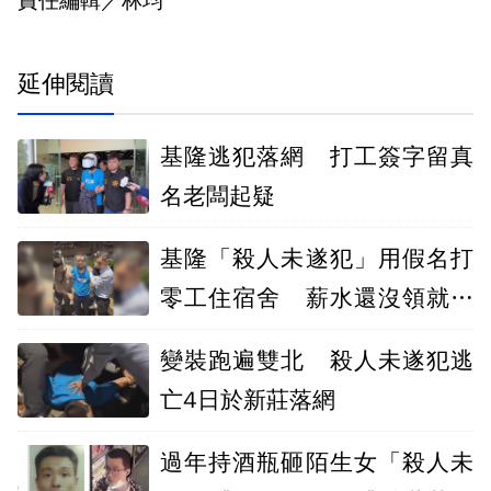
責任編輯／林均
延伸閱讀
基隆逃犯落網 打工簽字留真
名老闆起疑
基隆「殺人未遂犯」用假名打
零工住宿舍 薪水還沒領就落
網
變裝跑遍雙北 殺人未遂犯逃
亡4日於新莊落網
過年持酒瓶砸陌生女「殺人未