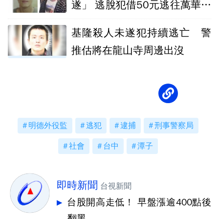
遂」 逃脫犯借50元逃往萬華路
線曝光！
基隆殺人未遂犯持續逃亡 警
推估將在龍山寺周邊出沒
明德外役監
逃犯
逮捕
刑事警察局
社會
台中
潭子
即時新聞
台視新聞
台股開高走低！ 早盤漲逾400點後
翻黑