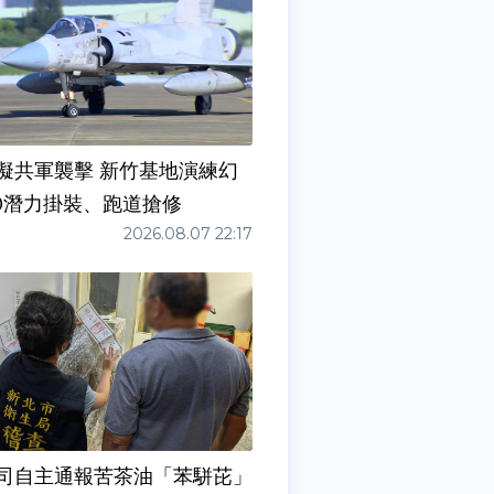
擬共軍襲擊 新竹基地演練幻
00潛力掛裝、跑道搶修
2026.08.07 22:17
司自主通報苦茶油「苯駢芘」