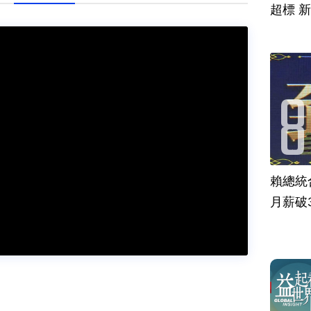
超標 
賴總統
月薪破