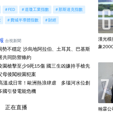
FED
道瓊工業指數
那斯達克指數
數
費城半導體指數
財經
漢光模
報
台視新聞
象20
局勢不穩定 沙烏地阿拉伯、土耳其、巴基斯
署共同防禦條約
校園槍擊至少9死15傷 國三生凶嫌持手槍先
父母後闖校園犯案
度高溫成日常！歐洲熱浪肆虐 多瑙河水位創
多國引發電能危機
正在直播
翰霖公