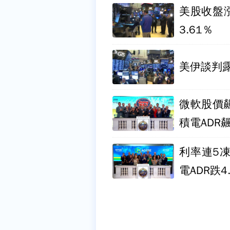
美股收盤漲
3.61％
美伊談判露
微軟股價飆
積電ADR飆
利率連5
電ADR跌4