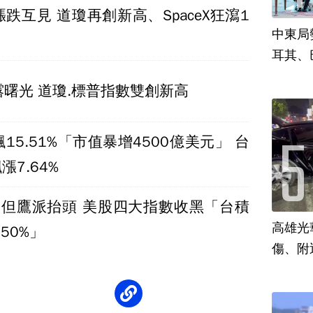
跌互見 道瓊再創新高、SpaceX狂瀉1
中東局
耳其、
曙光 道瓊.標普指數雙創新高
15.51%「市值暴增4500億美元」 台
漲7.64%
凍但鷹派抬頭 美股四大指數收黑「台積
高雄光
.50%」
傷、附