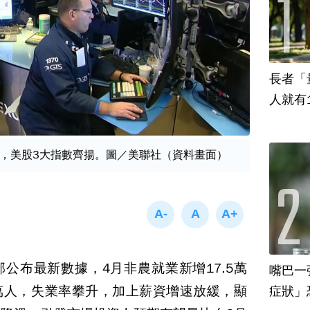
長者「
人就有
，美股3大指數齊揚。圖／美聯社（資料畫面）
公布最新數據，4月非農就業新增17.5萬
嘴巴一
8萬人，失業率攀升，加上薪資增速放緩，顯