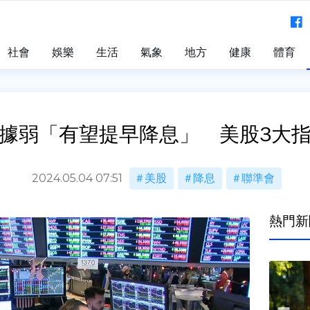
社會
娛樂
生活
氣象
地方
健康
體育
據弱「有望提早降息」 美股3大
2024.05.04 07:51
美股
降息
聯準會
熱門新