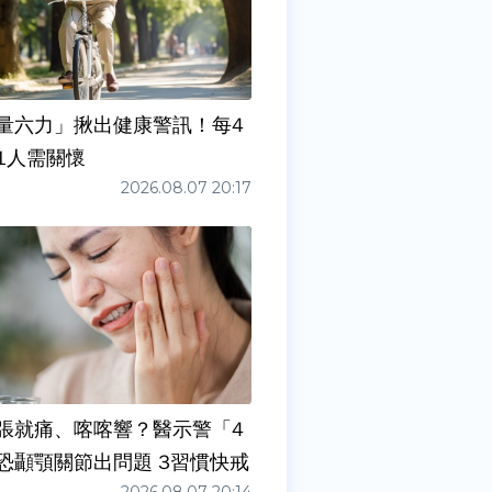
量六力」揪出健康警訊！每4
1人需關懷
2026.08.07 20:17
張就痛、喀喀響？醫示警「4
症狀」恐顳顎關節出問題 3習慣快戒