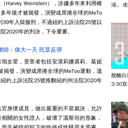
rvey Weinstein），涉嫌多年來利用權
溺」 
多年後才被揭發，演變成席捲全球的MeTo
刑39年入獄服刑，不過紐約上訴法院25號以
院2020年的判決，下令重審。
律師：偉大一天 民眾反彈
萊塢女星，受害者包括安潔莉娜裘莉、葛妮
才被揭發，演變成席捲全球的MeToo運動，溫
脫離白
紐約上訴法院25號推翻紐約州法院2020年
3:30
法官身懷成見，做出嚴重的不當裁決，允許
接相關的女性證人，破壞了溫斯坦的形象，
，而非被指控犯下的性侵或性騷罪名受審，