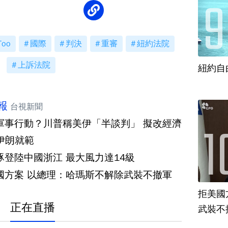
Too
國際
判決
重審
紐約法院
上訴法院
紐約自
報
台視新聞
軍事行動？川普稱美伊「半談判」 擬改經濟
伊朗就範
白海豚登陸中國浙江 最大風力達14級
國方案 以總理：哈瑪斯不解除武裝不撤軍
拒美國
正在直播
武裝不