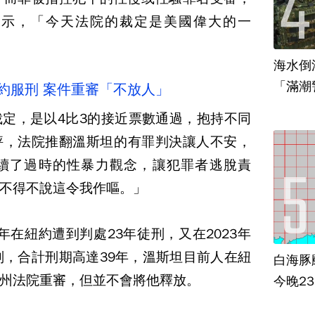
表示，「今天法院的裁定是美國偉大的一
海水倒
「滿潮
約服刑 案件重審「不放人」
汛
定，是以4比3的接近票數通過，抱持不同
評，法院推翻溫斯坦的有罪判決讓人不安，
續了過時的性暴力觀念，讓犯罪者逃脫責
不得不說這令我作嘔。」
0年在紐約遭到判處23年徒刑，又在2023年
刑，合計刑期高達39年，溫斯坦目前人在紐
白海豚
州法院重審，但並不會將他釋放。
今晚23