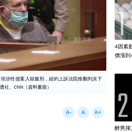
4因素
價漲到
斯坦涉性侵案入獄服刑，紐約上訴法院推翻判決下
透社、CNN（資料畫面）
醉男揮