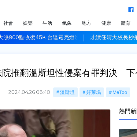
社會
娛樂
生活
氣象
地方
健康
體育
漲900點收復45K 台達電亮燈漲停
才續任清大校長秒
法院推翻溫斯坦性侵案有罪判決 下
2024.04.26 08:40
溫斯坦
好萊塢
MeToo
熱門新