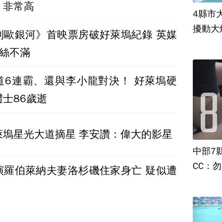
：非常高
4縣市
擾動大
利歐銀河》首映票房破好萊塢紀錄 英媒
粉絲不滿
道6連霸、還與李小龍對決！ 好萊塢硬
士86歲逝
萊塢星光大道摘星 李安讚：偉大的影星
中部7
CC：
演羅伯萊納夫妻洛杉磯住家身亡 疑似遭