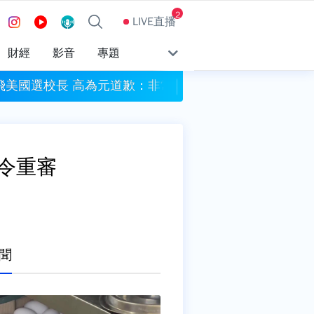
2
LIVE直播
財經
影音
專題
飛美國選校長 高為元道歉：非常罕見、好奇前往
《日常事務所》屏
令重審
聞