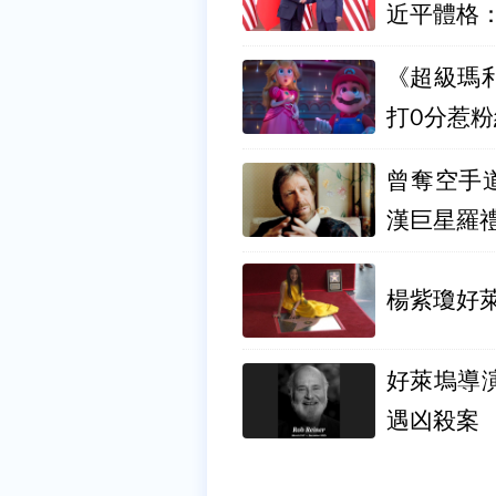
近平體格
《超級瑪
打0分惹
曾奪空手
漢巨星羅禮
楊紫瓊好
好萊塢導
遇凶殺案