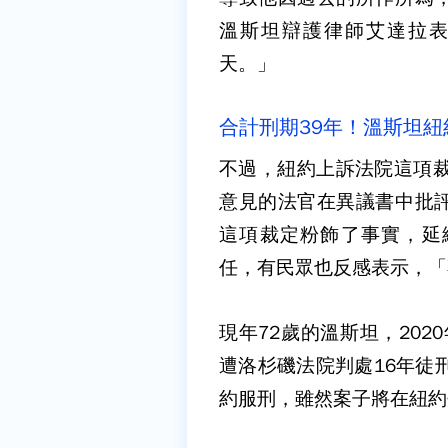
溫斯坦辯護律師艾達拉
天。」
合計刑期39年！溫斯坦紐
不過，紐約上訴法院這項裁
意見的法官在異議書中批
這項裁定粉飾了事實，延
任，有民眾也反感表示，「
現年72歲的溫斯坦，202
遭洛杉磯法院判處16年徒
約服刑，雖然案子將在紐約