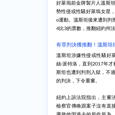
好萊塢前金牌製片人溫斯坦（Ha
勢性侵或性騷好萊塢女星，
o運動。溫斯坦後來遭到判
4比3的票數，推翻紐約州法
有罪判決獲推翻！溫斯坦
溫斯坦涉嫌性侵或性騷好
絲‧派特洛，直到2017年
斯坦也遭到判刑入獄，不過
的判決，下令重審。
紐約上訴法院指出，主審
檢察官傳喚跟案子沒有直
導致他因過去的所作所為