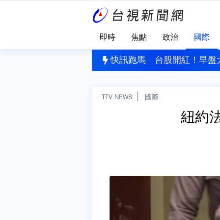
即時
焦點
政治
國際
？川普稱美伊「半談判」 擬改經濟戰逼伊朗就範
快訊跑馬
台股開紅！早盤大
TTV NEWS
國際
紐約