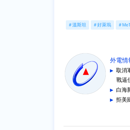
溫斯坦
好萊塢
Me
外電情
取消
戰逼
拒美