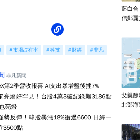
藍白合
信鄭麗
I
市場占有率
科技
財經
非凡
聞
非凡新聞
ceX第2季營收報喜 AI支出暴增盤後挫7%
父親節
電亮燈好罕見！台股4萬3破紀錄飆3186點
北部海
0也亮燈
強勢反彈！韓股暴漲18%衝過6600 日經一
3500點