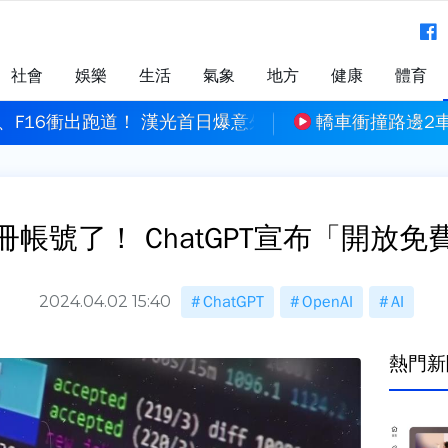
社會
娛樂
生活
氣象
地方
健康
體育
、F16衝出跑道！ 漢光首日爆意外插曲
轎車衝撞路邊2
冊帳號了！ ChatGPT宣布「開放免
2024.04.02 15:40
ChatGPT
OpenAI
AI
熱門新