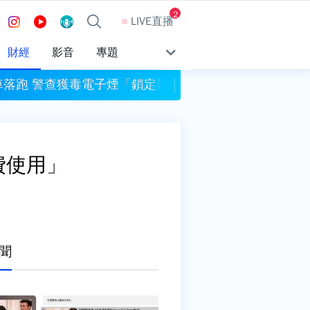
2
LIVE直播
財經
影音
專題
車落跑 警查獲毒電子煙「鎖定駕駛」
烏克蘭防空攔截武器短
費使用」
聞