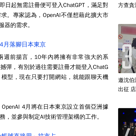
即日起無需註冊便可登入ChatGPT，滿足對
方查貪
求。專家認為，OpenAI不僅想藉此擴大市
伺服器的需求。
 傳4月落腳日本東京
才在兩週前揚言，10年內將擁有非常強大的系
震撼彈，有別於過往需要註冊才能登入ChatG
3.5 模型，現在只要打開網站，就能跟聊天機
邀沈伯
出征 
penAI 4月將在日本東京設立首個亞洲據
務，並參與制定AI技術管理架構的工作。