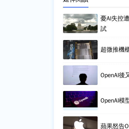
憂AI失控
試
超微推機櫃級
OpenAI
OpenAI模
蘋果怒告Op