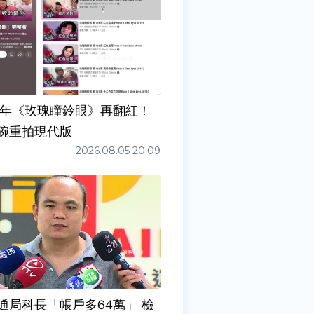
7年《玫瑰瞳鈴眼》再翻紅！
碗重拍現代版
2026.08.05 20:09
通局科長「帳戶多64萬」 檢