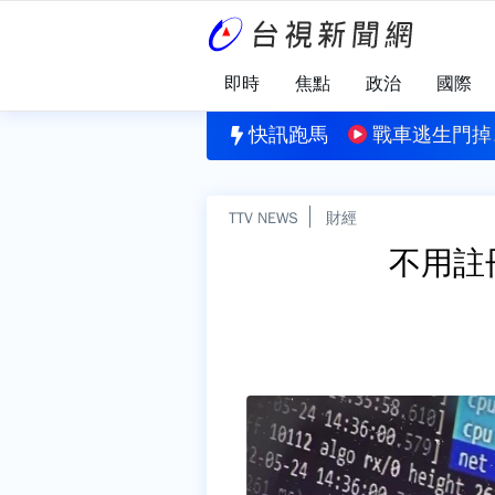
即時
焦點
政治
國際
80點 台積電跌40元至2365元
快訊跑馬
戰車逃生門掉
TTV NEWS
財經
不用註