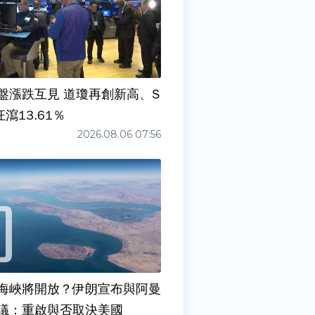
盤漲跌互見 道瓊再創新高、S
狂瀉13.61％
2026.08.06 07:56
海峽將開放？伊朗宣布與阿曼
議：重啟與否取決美國