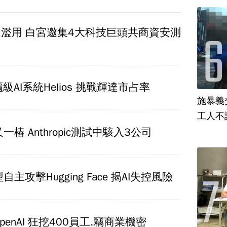
遭濫用 白宮邀集4大科技巨頭共商資安測
AI系統Helios 挑戰輝達市占率
施暴義
工人不
後又一樁 Anthropic測試中駭入3公司
型自主攻擊Hugging Face 揭AI失控風險
enAI 狂挖400員工.竊商業機密