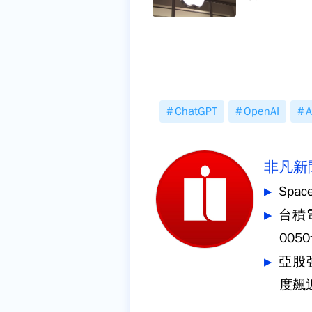
ChatGPT
OpenAI
A
非凡新
Spa
台積
005
亞股
度飆近