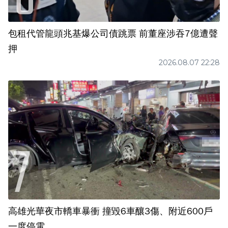
包租代管龍頭兆基爆公司債跳票 前董座涉吞7億遭聲
押
2026.08.07 22:28
高雄光華夜市轎車暴衝 撞毀6車釀3傷、附近600戶
一度停電