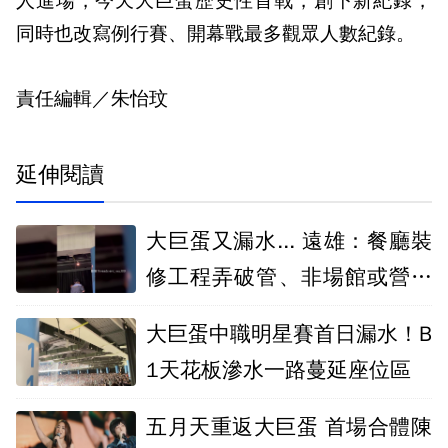
人進場，今天大巨蛋歷史性首戰，創下新紀錄，
同時也改寫例行賽、開幕戰最多觀眾人數紀錄。
責任編輯／朱怡玟
延伸閱讀
大巨蛋又漏水... 遠雄：餐廳裝
修工程弄破管、非場館或營運
系統異常
大巨蛋中職明星賽首日漏水！B
1天花板滲水一路蔓延座位區
五月天重返大巨蛋 首場合體陳