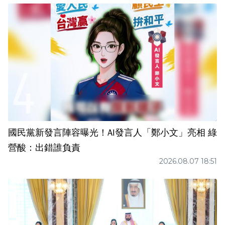
國民黨新發言陣容曝光！AI發言人「鄭小文」亮相 綠
營酸：出錯誰負責
2026.08.07 18:51