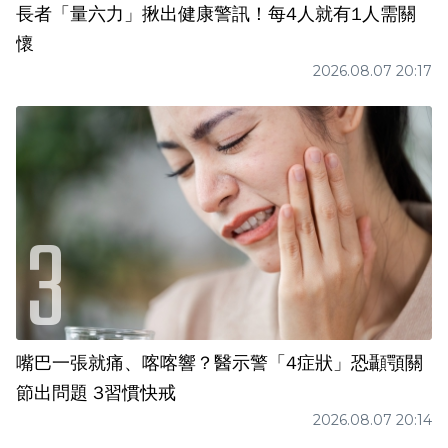
長者「量六力」揪出健康警訊！每4人就有1人需關
懷
2026.08.07 20:17
嘴巴一張就痛、喀喀響？醫示警「4症狀」恐顳顎關
節出問題 3習慣快戒
2026.08.07 20:14