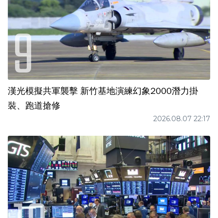
漢光模擬共軍襲擊 新竹基地演練幻象2000潛力掛
裝、跑道搶修
2026.08.07 22:17