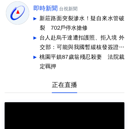
即時新聞
台視新聞
新莊路面突裂滲水！疑自來水管破
裂 702戶停水搶修
台人赴烏干達遭扣護照、拒入境 外
交部：可能與我國暫緩核發簽證有
關
桃園平鎮87歲翁殘忍殺妻 法院裁
定羈押
正在直播