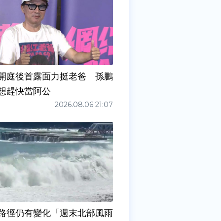
開庭後首露面力挺老爸 孫鵬
想趕快當阿公
2026.08.06 21:07
路徑仍有變化「週末北部風雨