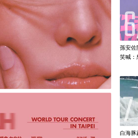
孫安佐
笑喊：
白海豚