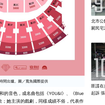
北市公
屍民宅
票時間出爐。圖／寬魚國際提供
匪諜在
起訴 
的音色，成名曲包括《YOU&I》、《Blue
y》等歌；她主演的戲劇，同樣成績不俗，代表作