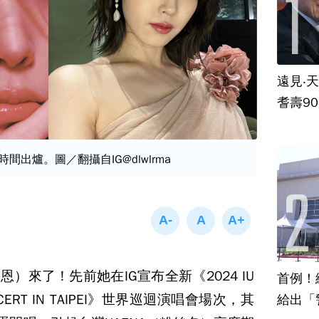
遠見‧
耆壽9
間出爐。圖／翻攝自IG@dlwlrma
）來了！先前她在IG宣布全新《2024 IU
首例！
CONCERT IN TAIPEI》世界巡迴演唱會場次，其
給出「