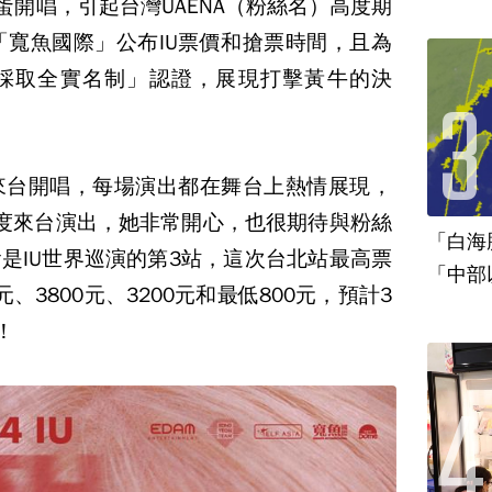
蛋開唱，引起台灣UAENA（粉絲名）高度期
「寬魚國際」公布IU票價和搶票時間，且為
採取全實名制」認證，展現打擊黃牛的決
續3年來台開唱，每場演出都在舞台上熱情展現，
度來台演出，她非常開心，也很期待與粉絲
「白海
是IU世界巡演的第3站，這次台北站最高票
「中部
元、3800元、3200元和最低800元，預計3
！