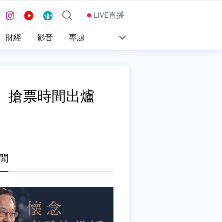
LIVE直播
財經
影音
專題
價、搶票時間出爐
聞