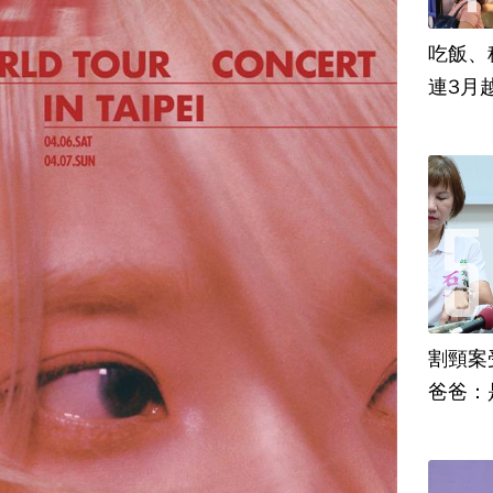
吃飯、租
連3月
割頸案
爸爸：