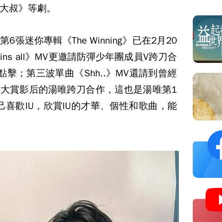
大叔》等劇。
張迷你專輯《The Winning》已在2月20
ins all》MV更邀請防彈少年團成員V跨刀合
擊；第三波單曲《Shh..》MV還請到曾經
大賞影后的湯唯跨刀合作，這也是湯唯第1
己喜歡IU，欣賞IU的才華、個性和歌曲，能