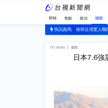
即時
焦點
政治
國際
有關
個月...石崇良、姜至剛傳請辭？ 行政院澄清：並未討論
快訊跑馬
南韓足壇驚人醜
TTV NEWS
國際
日本7.6