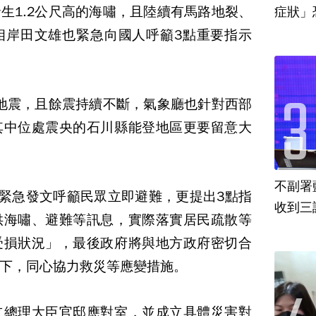
生1.2公尺高的海嘯，且陸續有馬路地裂、
相岸田文雄也緊急向國人呼籲3點重要指示
大地震，且餘震持續不斷，氣象廳也針對西部
其中位處震央的石川縣能登地區更要留意大
不副署
分緊急發文呼籲民眾立即避難，更提出3點指
收到三
供海嘯、避難等訊息，實際落實居民疏散等
受損狀況」，最後政府將與地方政府密切合
下，同心協力救災等應變措施。
立總理大臣官邸應對室，並成立具體災害對