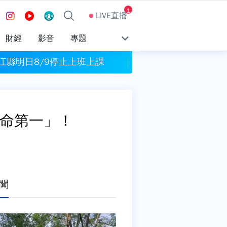
1
LIVE直播
財經
影音
專題
江縣明日8/9停止上班上課
今彩539頭獎800萬
生命第一」！
聞