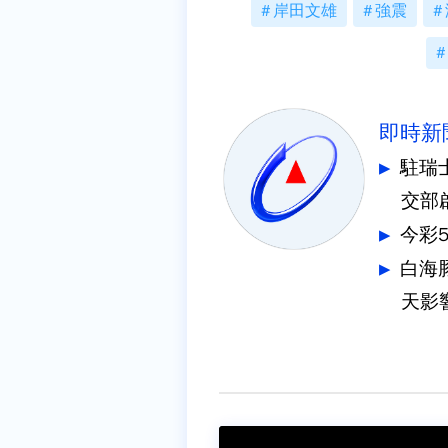
岸田文雄
強震
即時新
駐瑞
交部
今彩
白海
天影