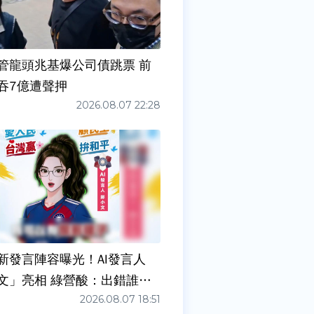
管龍頭兆基爆公司債跳票 前
吞7億遭聲押
2026.08.07 22:28
新發言陣容曝光！AI發言人
文」亮相 綠營酸：出錯誰負
2026.08.07 18:51