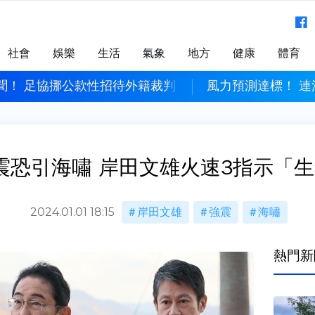
社會
娛樂
生活
氣象
地方
健康
體育
聞！ 足協挪公款性招待外籍裁判
風力預測達標！ 連
強震恐引海嘯 岸田文雄火速3指示「
2024.01.01 18:15
岸田文雄
強震
海嘯
熱門新