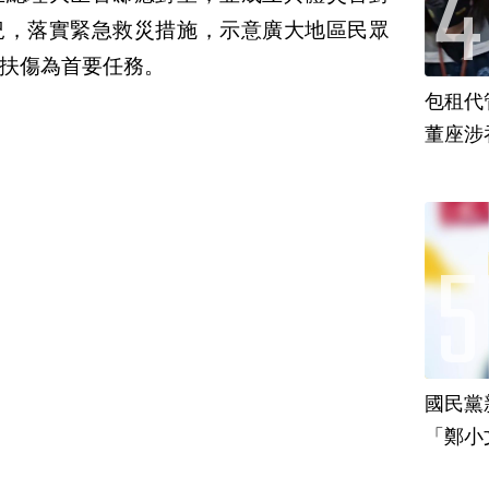
況，落實緊急救災措施，示意廣大地區民眾
扶傷為首要任務。
包租代
董座涉
國民黨
「鄭小
責