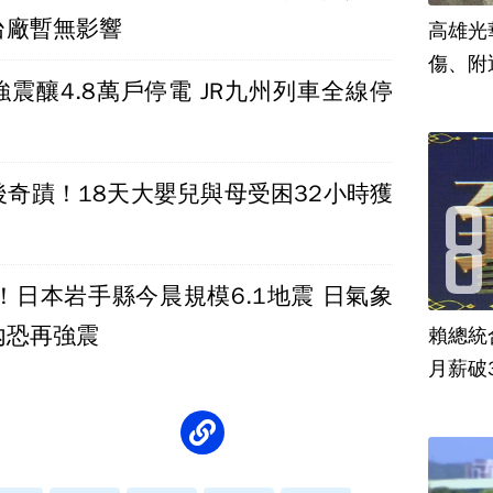
台廠暫無影響
高雄光
傷、附
震釀4.8萬戶停電 JR九州列車全線停
後奇蹟！18天大嬰兒與母受困32小時獲
！日本岩手縣今晨規模6.1地震 日氣象
內恐再強震
賴總統
月薪破