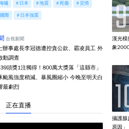
海嘯
日本
地震
死傷
災情
國際
日本強震
聞
漢光模
台視新聞
象20
士辦事處長李冠德遭控貪公款、霸凌員工 外
啟動調查
539頭獎1注獨得！800萬大獎落「這縣市」
豚颱風強度稍減、暴風圈縮小 今晚至明天白
響最劇烈
正在直播
攝護腺