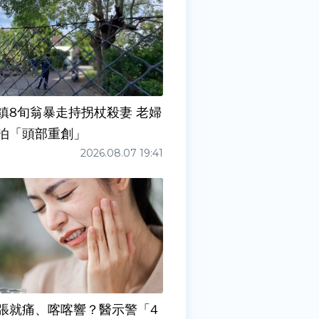
鎮8旬翁暴走持拐杖殺妻 老婦
泊「頭部重創」
2026.08.07 19:41
張就痛、喀喀響？醫示警「4