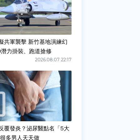
擬共軍襲擊 新竹基地演練幻
00潛力掛裝、跑道搶修
2026.08.07 22:17
反覆發炎？泌尿醫點名「5大
原因」 很多男人天天做