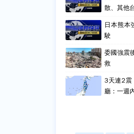
散、其他
日本熊本強
駛
委國強震
救
3天連2震
廳：一週