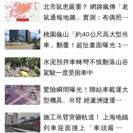
北市鼠患嚴重？ 網路瘋傳「老
鼠通報地圖」實測：布偶照也
能登錄
桃園龜山「約40公尺高大型吊
車」翻覆！超扯畫面曝光 1人
被砸傷
水泥預拌車轉彎不慎翻落山谷
駕駛一度受困車中
驚險瞬間曝光！聯結車載運大
型機具、吊臂 經蘆洲捷運站外
突掉落砸地
施工吊臂突砸軌道！ 上海地鐵
列車迎面撞上「車頭嚴重損