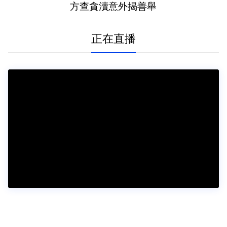
方查貪瀆意外揭善舉
正在直播