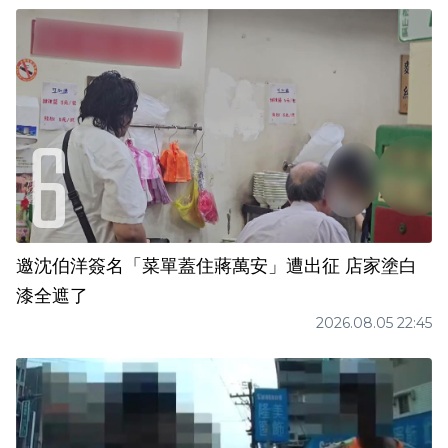
邀沈伯洋簽名「菜單蓋住蔣萬安」遭出征 店家塗白
漆全遮了
2026.08.05 22:45