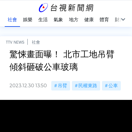
際
社會
娛樂
生活
氣象
地方
健康
體育
財經
TTV NEWS
社會
驚悚畫面曝！ 北市工地吊臂
傾斜砸破公車玻璃
2023.12.30 13:50
吊臂
民權東路
公車