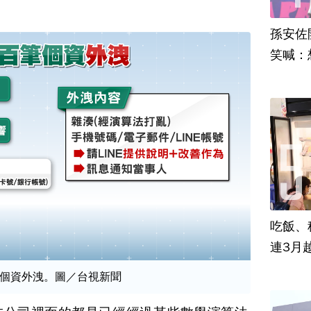
孫安佐
笑喊：
吃飯、租
連3月
筆個資外洩。圖／台視新聞