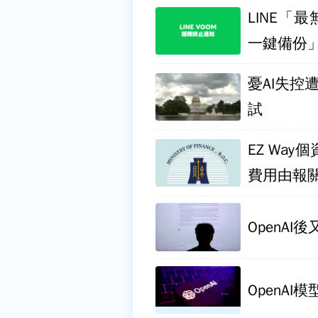
LINE「
一鍵備份
憂AI失控
試
EZ Wa
費用由報
OpenAI
OpenAI模