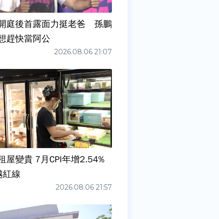
開庭後首露面力挺老爸 孫鵬
想趕快當阿公
2026.08.06 21:07
屋變貴 7月CPI年增2.54%
越紅線
2026.08.06 21:57