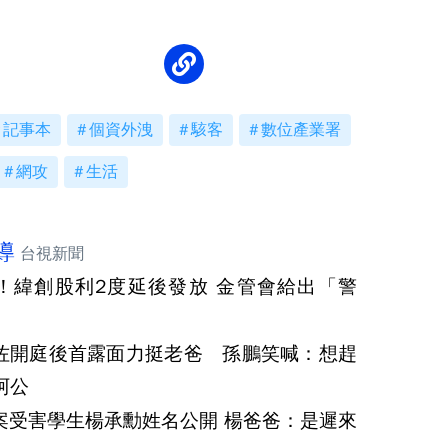
記事本
個資外洩
駭客
數位產業署
網攻
生活
導
台視新聞
！緯創股利2度延後發放 金管會給出「警
佐開庭後首露面力挺老爸 孫鵬笑喊：想趕
阿公
案受害學生楊承勳姓名公開 楊爸爸：是遲來