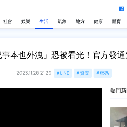
社會
娛樂
生活
氣象
地方
健康
體育
「記事本也外洩」恐被看光！官方發
2023.11.28 21:26
LINE
資安
密碼
熱門新