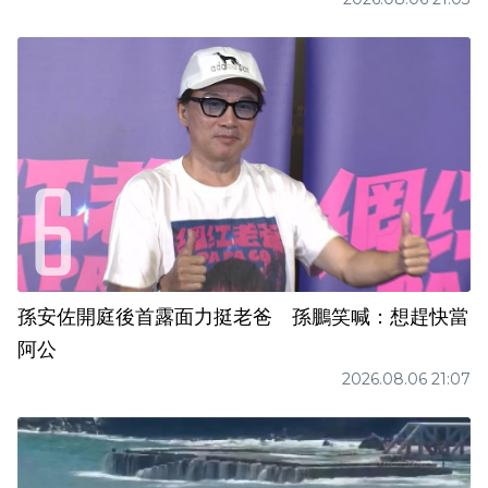
孫安佐開庭後首露面力挺老爸 孫鵬笑喊：想趕快當
阿公
2026.08.06 21:07