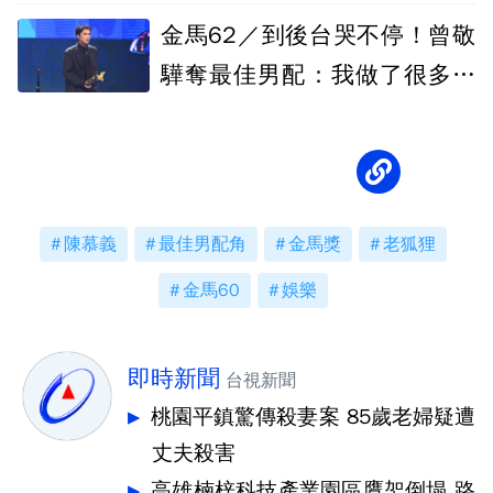
金馬62／到後台哭不停！曾敬
驊奪最佳男配：我做了很多勇
敢的事
陳慕義
最佳男配角
金馬獎
老狐狸
金馬60
娛樂
即時新聞
台視新聞
桃園平鎮驚傳殺妻案 85歲老婦疑遭
丈夫殺害
高雄楠梓科技產業園區鷹架倒塌 路