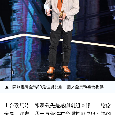
陳慕義奪金馬60最佳男配角。圖／金馬執委會提供
上台致詞時，陳慕義先是感謝劇組團隊，「謝謝
金馬、評審，我一直覺得在台灣拍戲是很幸福的