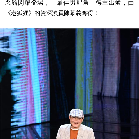
念館閃耀登場，「最佳男配角」得主出爐，由
《老狐狸》的資深演員陳慕義奪得！