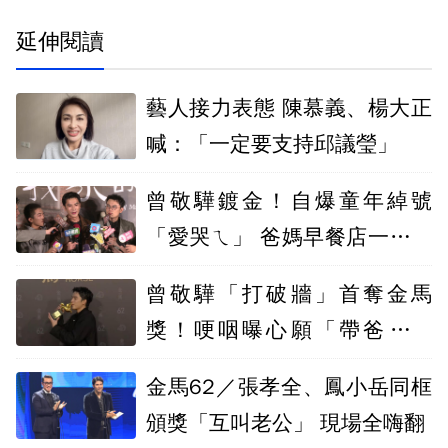
延伸閱讀
藝人接力表態 陳慕義、楊大正
喊：「一定要支持邱議瑩」
曾敬驊鍍金！自爆童年綽號
「愛哭ㄟ」 爸媽早餐店一早擠
滿人
曾敬驊「打破牆」首奪金馬
獎！哽咽曝心願「帶爸媽出
國」獲讚
金馬62／張孝全、鳳小岳同框
頒獎「互叫老公」 現場全嗨翻