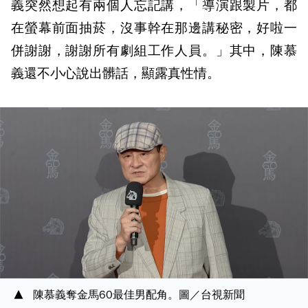
義突然想起有兩個人忘記講，「導演跟製片，都
在螢幕前面抽菸，沒事幹在那邊講秘密，好啦一
併謝謝，謝謝所有劇組工作人員。」其中，陳慕
義還不小心說出髒話，顯露真性情。
陳慕義奪金馬60最佳男配角。圖／台視新聞