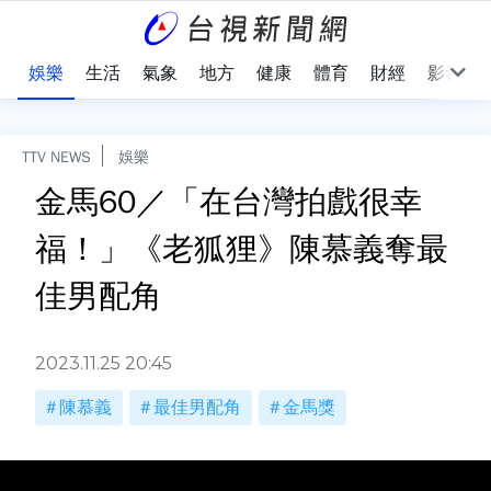
會
娛樂
生活
氣象
地方
健康
體育
財經
影音
TTV NEWS
娛樂
金馬60／「在台灣拍戲很幸
福！」《老狐狸》陳慕義奪最
佳男配角
2023.11.25 20:45
陳慕義
最佳男配角
金馬獎