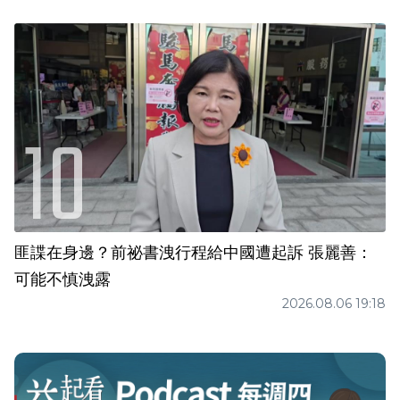
匪諜在身邊？前祕書洩行程給中國遭起訴 張麗善：
可能不慎洩露
2026.08.06 19:18