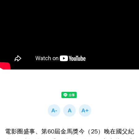
電影圈盛事、第60屆金馬獎今（25）晚在國父紀