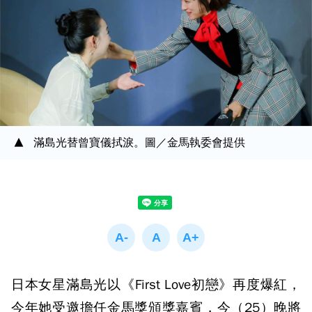
滿島光替曾寶儀拭淚。圖／金馬執委會提供
日本女星滿島光以《First Love初戀》再度爆紅，
今年她受邀擔任金馬獎頒獎嘉賓，今（25）晚將