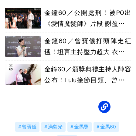
金鐘60／公開處刑！被PO出
《愛情魔髮師》片段 謝盈萱咬
牙瞪曾寶儀
金鐘60／曾寶儀打頭陣走紅
毯！坦言主持壓力超大 衣服藏
這巧思
金鐘60／頒獎典禮主持人陣容
公布！Lulu接節目類、曾寶儀
再扛戲劇類
曾寶儀
滿島光
金馬獎
金馬60