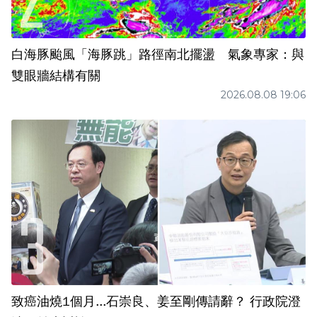
白海豚颱風「海豚跳」路徑南北擺盪 氣象專家：與
雙眼牆結構有關
2026.08.08 19:06
致癌油燒1個月...石崇良、姜至剛傳請辭？ 行政院澄