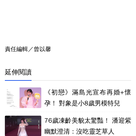
責任編輯／曾以馨
延伸閱讀
《初戀》滿島光宣布再婚+懷
孕！ 對象是小8歲男模特兒
76歲凍齡美貌太驚豔！ 潘迎紫
幽默澄清：沒吃靈芝草人