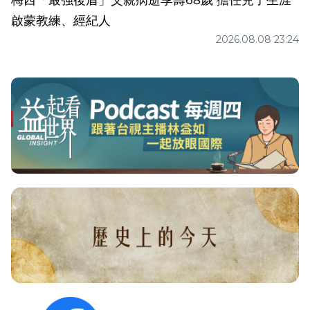
梅西「最強後盾」父親病逝享壽68歲 擔任兒子生涯
啟蒙教練、經紀人
2026.08.08 23:24