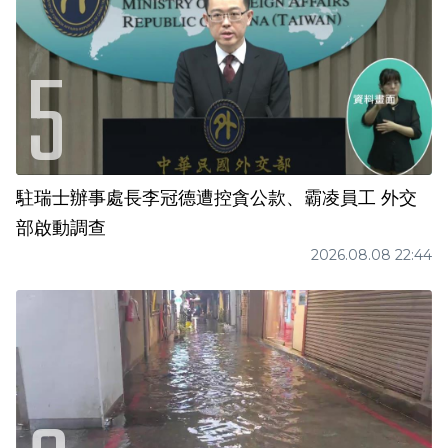
駐瑞士辦事處長李冠德遭控貪公款、霸凌員工 外交
部啟動調查
2026.08.08 22:44