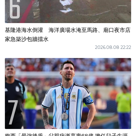
基隆港海水倒灌 海洋廣場水淹至馬路、廟口夜市店
家急築沙包牆擋水
2026.08.08 22:22