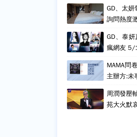
GD、太
詢問熱度
GD、泰妍
瘋網友 5/
MAMA
主辦方:未
周潤發壓軸
苑大火默