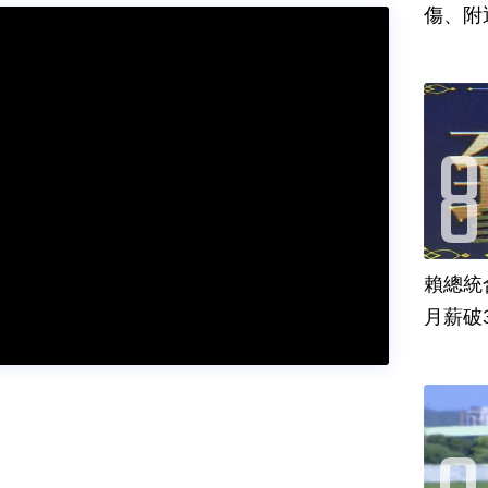
傷、附
賴總統
月薪破