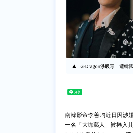
G-Dragon涉吸毒，遭韓國警
南韓影帝李善均近日因涉嫌
一名「大咖藝人」被捲入其