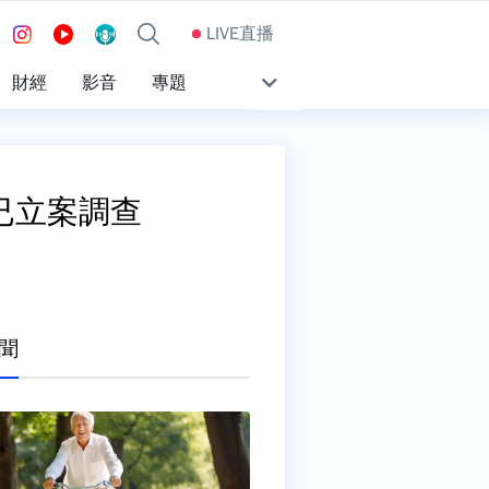
LIVE直播
財經
影音
專題
：已立案調查
聞