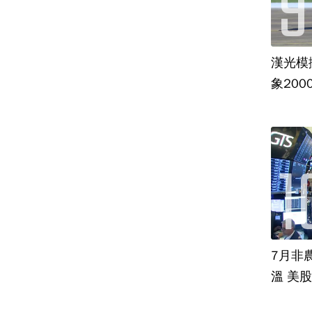
漢光模
象20
7月非
溫 美