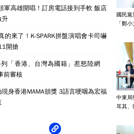
妍領軍高雄開唱！訂房電話接到手軟 飯店
國民黨
激升
「鄭小
責
真的來了！K-SPARK拼盤演唱會卡司嚇
11開搶
問卷列「香港、台灣為國籍」惹怒陸網
事前審核
現身香港MAMA頒獎 3語言哽咽為宏福
中東局
哀
耳其、