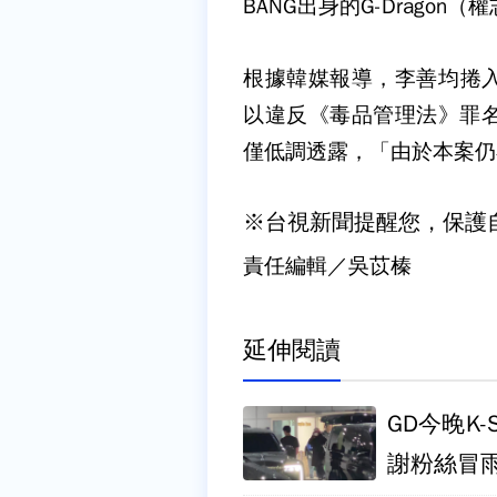
BANG出身的G-Dragon（
根據韓媒報導，李善均捲
以違反《毒品管理法》罪名對
僅低調透露，「由於本案仍
※台視新聞提醒您，保護
責任編輯／吳苡榛
延伸閱讀
GD今晚K
謝粉絲冒