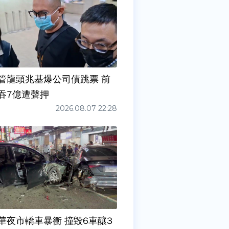
管龍頭兆基爆公司債跳票 前
吞7億遭聲押
2026.08.07 22:28
華夜市轎車暴衝 撞毀6車釀3