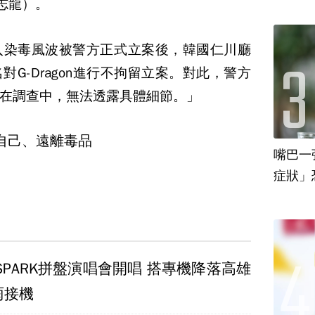
權志龍）。
入染毒風波被警方正式立案後，韓國仁川廳
G-Dragon進行不拘留立案。對此，警方
在調查中，無法透露具體細節。」
自己、遠離毒品
嘴巴一
-SPARK拼盤演唱會開唱 搭專機降落高雄
雨接機