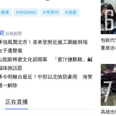
吸毒
BIGBANG
李善均
娛樂
聞
台視新聞
包租代
豚強風襲北市！喜來登附近施工圍籬倒塌
董座涉
女子遭壓傷
山龍眼蜂蜜文化節開幕 「蜜汁鹽酥雞」鹹
滋味掀話題
豚今明離台最近！中部以北慎防豪雨 海警
週一解除
正在直播
高雄光