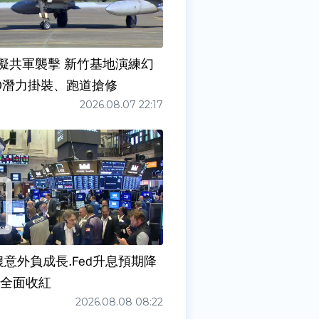
擬共軍襲擊 新竹基地演練幻
00潛力掛裝、跑道搶修
2026.08.07 22:17
農意外負成長.Fed升息預期降
股全面收紅
2026.08.08 08:22