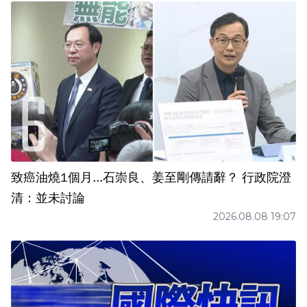
致癌油燒1個月...石崇良、姜至剛傳請辭？ 行政院澄
清：並未討論
2026.08.08 19:07