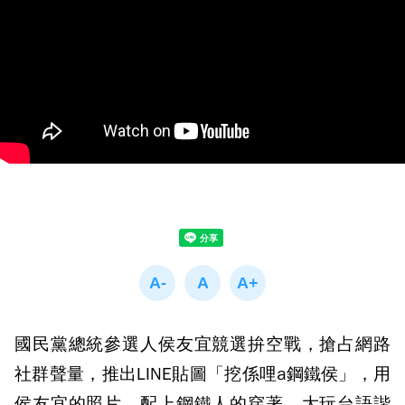
國民黨總統參選人侯友宜競選拚空戰，搶占網路
社群聲量，推出LINE貼圖「挖係哩a鋼鐵侯」，用
侯友宜的照片，配上鋼鐵人的穿著，大玩台語諧