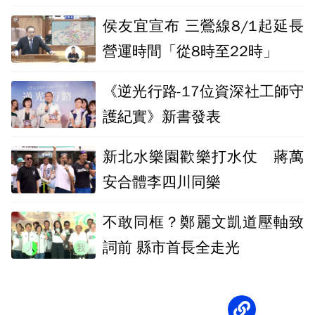
神」？
侯友宜宣布 三鶯線8/1起延長
營運時間「從8時至22時」
《逆光行路-17位資深社工師守
護紀實》新書發表
新北水樂園歡樂打水仗 蔣萬
安合體李四川同樂
不敢同框？鄭麗文凱道壓軸致
詞前 縣市首長全走光