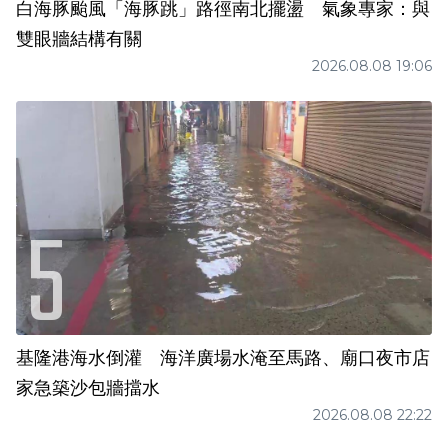
白海豚颱風「海豚跳」路徑南北擺盪 氣象專家：與
雙眼牆結構有關
2026.08.08 19:06
基隆港海水倒灌 海洋廣場水淹至馬路、廟口夜市店
家急築沙包牆擋水
2026.08.08 22:22