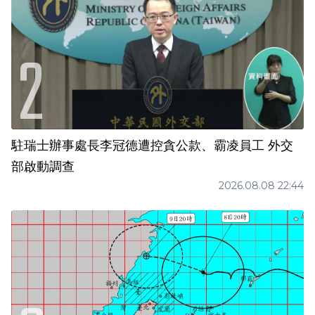
駐瑞士辦事處長李冠德遭控貪公款、霸凌員工 外交
部啟動調查
2026.08.08 22:44