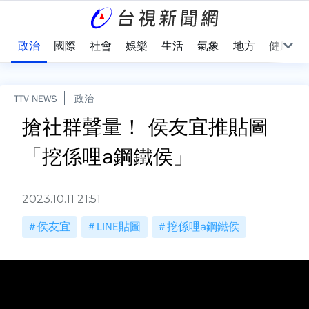
點
政治
國際
社會
娛樂
生活
氣象
地方
健康
TTV NEWS
政治
搶社群聲量！ 侯友宜推貼圖
「挖係哩a鋼鐵侯」
2023.10.11 21:51
侯友宜
LINE貼圖
挖係哩a鋼鐵侯