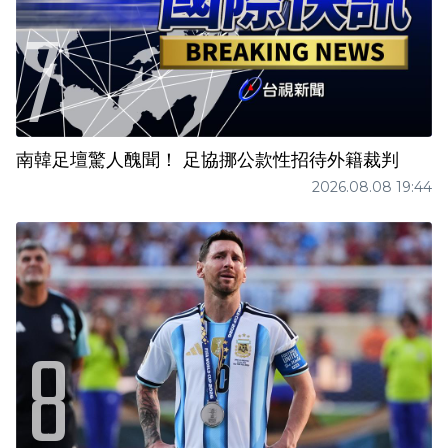
南韓足壇驚人醜聞！ 足協挪公款性招待外籍裁判
2026.08.08 19:44