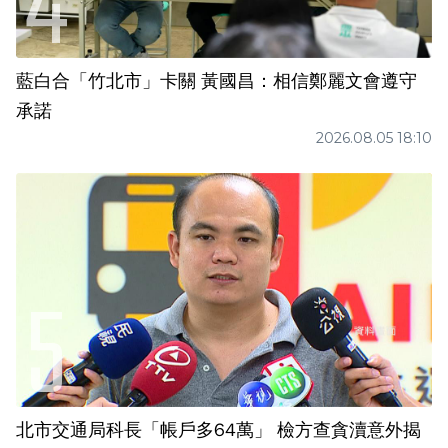
藍白合「竹北市」卡關 黃國昌：相信鄭麗文會遵守
承諾
2026.08.05 18:10
北市交通局科長「帳戶多64萬」 檢方查貪瀆意外揭