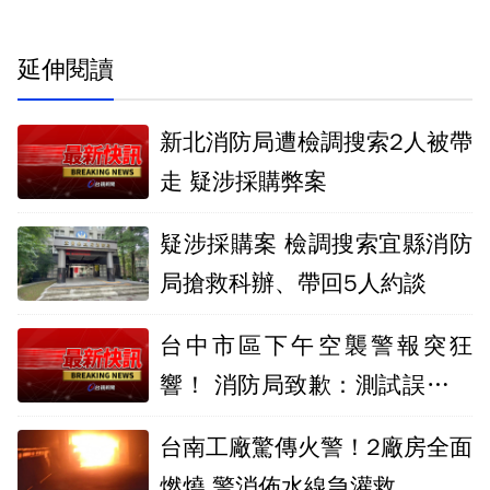
延伸閱讀
新北消防局遭檢調搜索2人被帶
走 疑涉採購弊案
疑涉採購案 檢調搜索宜縣消防
局搶救科辦、帶回5人約談
台中市區下午空襲警報突狂
響！ 消防局致歉：測試誤觸音
量最大聲
台南工廠驚傳火警！2廠房全面
燃燒 警消佈水線急灌救