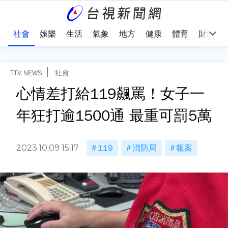
際
社會
娛樂
生活
氣象
地方
健康
體育
財經
TTV NEWS
社會
心情差打給119飆罵！女子一
年狂打逾1500通 最重可罰5萬
2023.10.09 15:17
119
消防局
報案