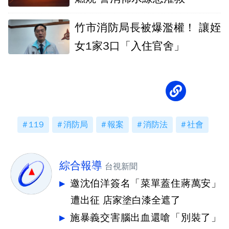
竹市消防局長被爆濫權！ 讓姪
女1家3口「入住官舍」
119
消防局
報案
消防法
社會
綜合報導
台視新聞
邀沈伯洋簽名「菜單蓋住蔣萬安」
遭出征 店家塗白漆全遮了
施暴義交害腦出血還嗆「別裝了」