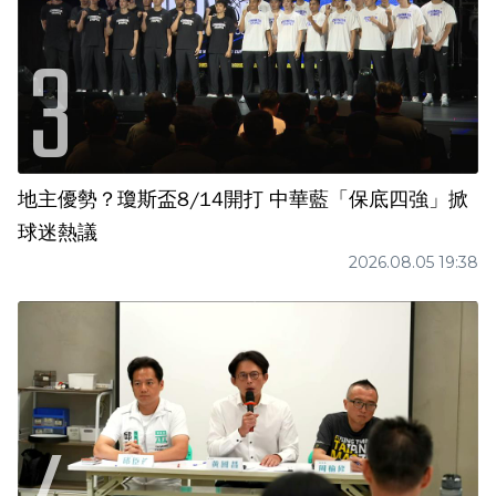
地主優勢？瓊斯盃8/14開打 中華藍「保底四強」掀
球迷熱議
2026.08.05 19:38