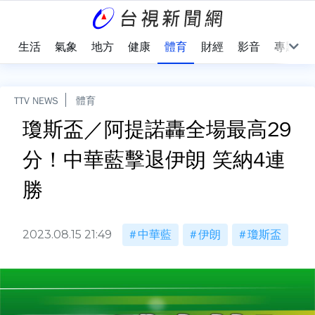
樂
生活
氣象
地方
健康
體育
財經
影音
專題
TTV NEWS
體育
瓊斯盃／阿提諾轟全場最高29
分！中華藍擊退伊朗 笑納4連
勝
2023.08.15 21:49
中華藍
伊朗
瓊斯盃