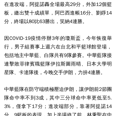
在進攻端，阿提諾轟全場最高29分，外加12個籃
板，繳出雙十成績單，阿巴西進帳16分、劉錚14
分，終場以80比63勝出，笑納4連勝。
因COVID-19疫情停辦3年的瓊斯盃，今年恢復舉
行，男子組賽事上週六在台北和平籃球館登場，
包括地主中華藍、白隊共有9隊參賽。中華藍隊接
連擊敗菲律賓職籃隊伊拉斯圖雨晴、日本大學明
星隊、卡達隊後，今晚交手伊朗，力拚4連勝。
中華藍隊在防守端積極壓迫伊朗，讓伊朗前2節團
隊命中率不到3成，其中三分球命中率更低至5.
3%，僅拿下17分；進攻端部分，靠著阿提諾14
分、9籃板的表現，加上半場終了前，林秉聖在中