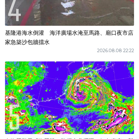
基隆港海水倒灌 海洋廣場水淹至馬路、廟口夜市店
家急築沙包牆擋水
2026.08.08 22:22