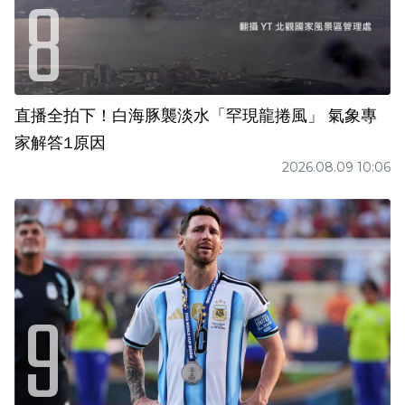
直播全拍下！白海豚襲淡水「罕現龍捲風」 氣象專
家解答1原因
2026.08.09 10:06