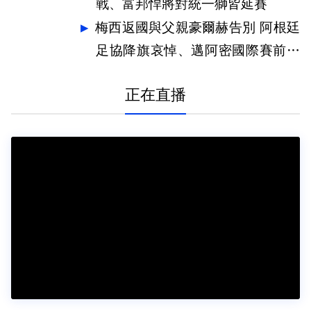
戰、富邦悍將對統一獅皆延賽
梅西返國與父親豪爾赫告別 阿根廷
足協降旗哀悼、邁阿密國際賽前默
哀
正在直播