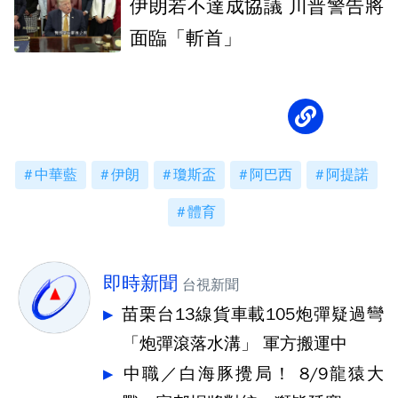
伊朗若不達成協議 川普警告將
面臨「斬首」
中華藍
伊朗
瓊斯盃
阿巴西
阿提諾
體育
即時新聞
台視新聞
苗栗台13線貨車載105炮彈疑過彎
「炮彈滾落水溝」 軍方搬運中
中職／白海豚攪局！ 8/9龍猿大