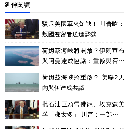
延伸閱讀
駁斥美國軍火短缺！ 川普嗆：
叛國洩密者送進監獄
荷姆茲海峽將開放？伊朗宣布
與阿曼達成協議：重啟與否取
決美國
荷姆茲海峽將重啟？ 美曝2天
內與伊達成共識
批石油巨頭雪佛龍、埃克森美
孚「賺太多」 川普：一部分該
回饋大眾