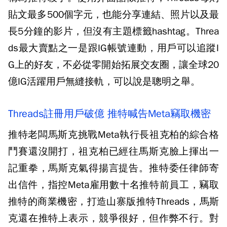
貼文最多500個字元，也能分享連結、照片以及最
長5分鐘的影片，但沒有主題標籤hashtag。Threa
ds最大賣點之一是跟IG帳號連動，用戶可以追蹤I
G上的好友，不必從零開始拓展交友圈，讓全球20
億IG活躍用戶無縫接軌，可以說是聰明之舉。
Threads註冊用戶破億 推特喊告Meta竊取機密
推特老闆馬斯克挑戰Meta執行長祖克柏的綜合格
鬥賽還沒開打，祖克柏已經往馬斯克臉上揮出一
記重拳，馬斯克氣得揚言提告。推特委任律師寄
出信件，指控Meta雇用數十名推特前員工，竊取
推特的商業機密，打造山寨版推特Threads，馬斯
克還在推特上表示，競爭很好，但作弊不行。對