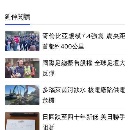
延伸閱讀
哥倫比亞規模7.4強震 震央距
首都約400公里
國際足總擬售股權 全球足壇大
反彈
多瑙萊茵河缺水 核電廠陷供電
危機
日圓跌至四十年新低 美日聯手
阻貶