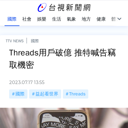
治
國際
社會
娛樂
生活
氣象
地方
健康
體育
TTV NEWS
國際
Threads用戶破億 推特喊告竊
取機密
2023.07.17 13:55
國際
益起看世界
Threads