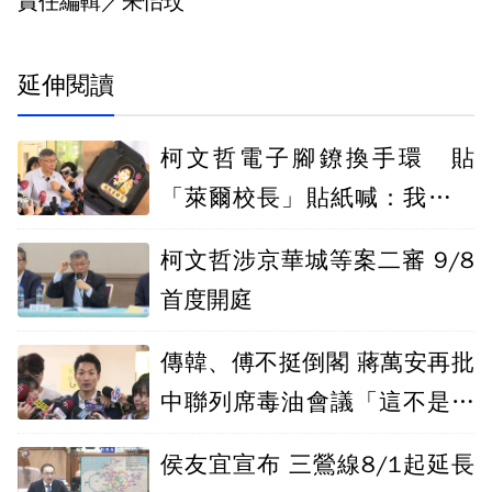
責任編輯／朱怡玟
延伸閱讀
柯文哲電子腳鐐換手環 貼
「萊爾校長」貼紙喊：我又不
會逃亡
柯文哲涉京華城等案二審 9/8
首度開庭
傳韓、傅不挺倒閣 蔣萬安再批
中聯列席毒油會議「這不是門
神」？
侯友宜宣布 三鶯線8/1起延長