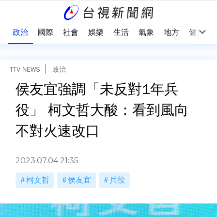
點
政治
國際
社會
娛樂
生活
氣象
地方
健康
TTV NEWS
政治
侯友宜強調「未反對1年兵
役」 柯文哲大酸：看到風向
不對火速改口
2023.07.04 21:35
柯文哲
侯友宜
兵役