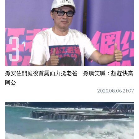
孫安佐開庭後首露面力挺老爸 孫鵬笑喊：想趕快當
阿公
2026.08.06 21:07