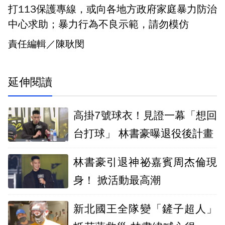
打113保護專線，或向各地方政府家庭暴力防治
中心求助；暴力行為不良示範，請勿模仿
責任編輯／陳耿閔
延伸閱讀
高掛7號球衣！見證一幕「想回
台打球」 林書豪曝退役後計畫
林書豪引退神祕嘉賓周杰倫現
身！ 掀活動最高潮
新北國王全隊變「鏟子超人」