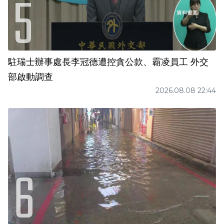
駐瑞士辦事處長李冠德遭控貪公款、霸凌員工 外交
部啟動調查
2026.08.08 22:44