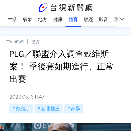
樂
生活
氣象
地方
健康
體育
財經
影音
專題
TTV NEWS
體育
PLG／聯盟介入調查戴維斯
案！ 季後賽如期進行、正常
出賽
2023.05.16 11:47
戴維斯
新北國王
家暴