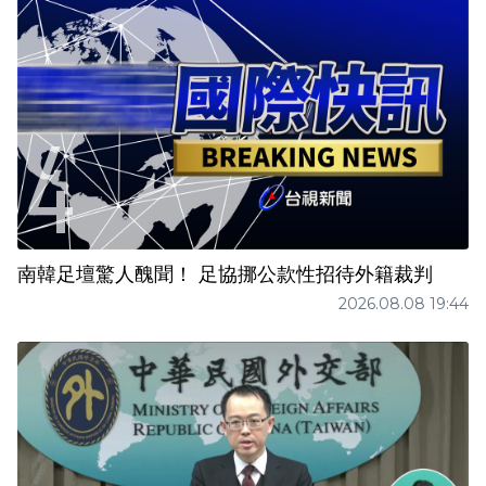
南韓足壇驚人醜聞！ 足協挪公款性招待外籍裁判
2026.08.08 19:44