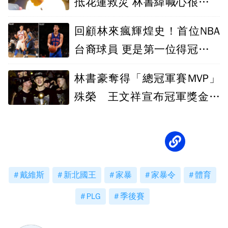
抵花蓮救災 林書緯喊心很痛：
能幫就幫忙
回顧林來瘋輝煌史！首位NBA
台裔球員 更是第一位得冠軍戒
亞裔球員
林書豪奪得「總冠軍賽MVP」
殊榮 王文祥宣布冠軍獎金五
千萬！
戴維斯
新北國王
家暴
家暴令
體育
PLG
季後賽