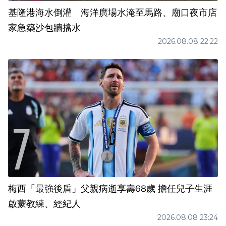
基隆港海水倒灌 海洋廣場水淹至馬路、廟口夜市店
家急築沙包牆擋水
2026.08.08 22:22
梅西「最強後盾」父親病逝享壽68歲 擔任兒子生涯
啟蒙教練、經紀人
2026.08.08 23:24