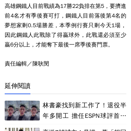
高雄鋼鐵人目前戰績為17勝22負排在第5，要擠進
前4名才有季後賽可打，鋼鐵人目前落後第4名的
夢想家剩0.5場勝差，本季例行賽只剩今天1場，
因此鋼鐵人此戰除了得贏球外，此戰還必須至少
贏6分以上，才能奪下最後一席季後賽門票。
責任編輯／陳耿閔
延伸閱讀
林書豪找到新工作了！退役半
年多開工 擔任ESPN球評首日
就被警告