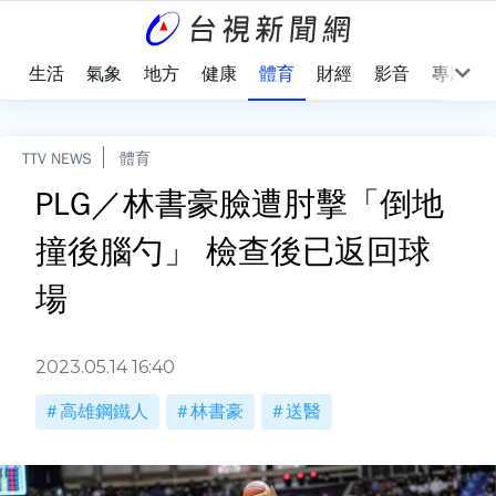
樂
生活
氣象
地方
健康
體育
財經
影音
專題
TTV NEWS
體育
PLG／林書豪臉遭肘擊「倒地
撞後腦勺」 檢查後已返回球
場
2023.05.14 16:40
高雄鋼鐵人
林書豪
送醫