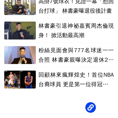
高掛7號球衣！見證一幕「想回
台打球」 林書豪曝退役後計畫
林書豪引退神祕嘉賓周杰倫現
身！ 掀活動最高潮
粉絲見面會與777名球迷一一
合照 林書豪親曝決定退休2關
鍵原因
回顧林來瘋輝煌史！首位NBA
台裔球員 更是第一位得冠軍戒
亞裔球員