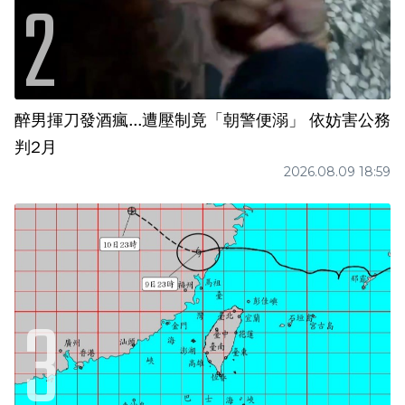
醉男揮刀發酒瘋...遭壓制竟「朝警便溺」 依妨害公務
判2月
2026.08.09 18:59