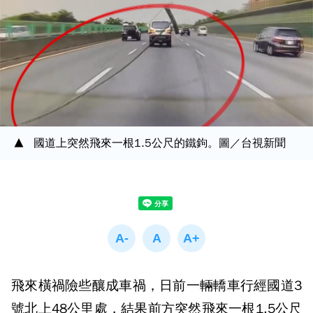
國道上突然飛來一根1.5公尺的鐵鉤。圖／台視新聞
飛來橫禍險些釀成車禍，日前一輛轎車行經國道3
號北上48公里處，結果前方突然飛來一根1.5公尺