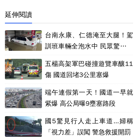
延伸閱讀
台南永康、仁德淹至大腿！駕
訓班車輛全泡水中 民眾驚：比
88水災嚴重
五楊高架軍巴碰撞遊覽車釀11
傷 國道回堵3公里塞爆
端午連假第一天！國道一早就
紫爆 高公局曝9壅塞路段
國5驚見行人走上車道...婦稱
「視力差」誤闖 警急救援開罰