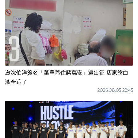
邀沈伯洋簽名「菜單蓋住蔣萬安」遭出征 店家塗白
漆全遮了
2026.08.05 22:45