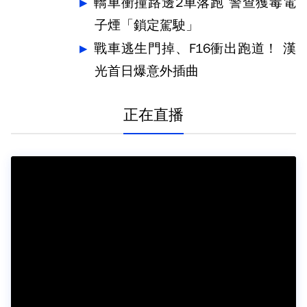
轎車衝撞路邊2車落跑 警查獲毒電
子煙「鎖定駕駛」
戰車逃生門掉、F16衝出跑道！ 漢
光首日爆意外插曲
正在直播