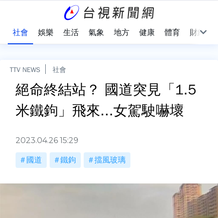
際
社會
娛樂
生活
氣象
地方
健康
體育
財經
TTV NEWS
社會
絕命終結站？ 國道突見「1.5
米鐵鉤」飛來...女駕駛嚇壞
2023.04.26 15:29
國道
鐵鉤
擋風玻璃