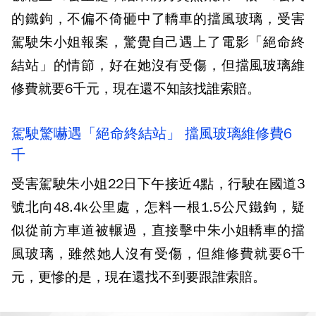
的鐵鉤，不偏不倚砸中了轎車的擋風玻璃，受害
駕駛朱小姐報案，驚覺自己遇上了電影「絕命終
結站」的情節，好在她沒有受傷，但擋風玻璃維
修費就要6千元，現在還不知該找誰索賠。
駕駛驚嚇遇「絕命終結站」 擋風玻璃維修費6
千
受害駕駛朱小姐22日下午接近4點，行駛在國道3
號北向48.4k公里處，怎料一根1.5公尺鐵鉤，疑
似從前方車道被輾過，直接擊中朱小姐轎車的擋
風玻璃，雖然她人沒有受傷，但維修費就要6千
元，更慘的是，現在還找不到要跟誰索賠。