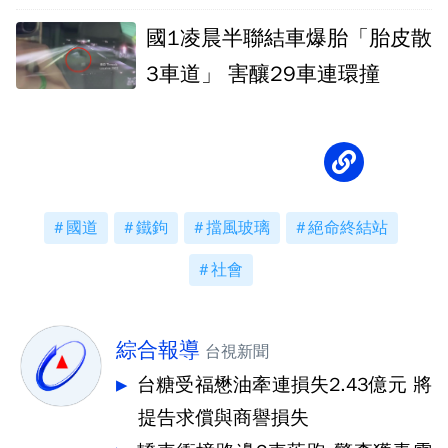
國1凌晨半聯結車爆胎「胎皮散
3車道」 害釀29車連環撞
國道
鐵鉤
擋風玻璃
絕命終結站
社會
綜合報導
台視新聞
台糖受福懋油牽連損失2.43億元 將
提告求償與商譽損失