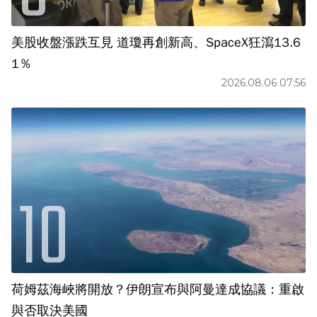
美股收盤漲跌互見 道瓊再創新高、SpaceX狂瀉13.6
1％
2026.08.06 07:56
荷姆茲海峽將開放？伊朗宣布與阿曼達成協議：重啟
與否取決美國