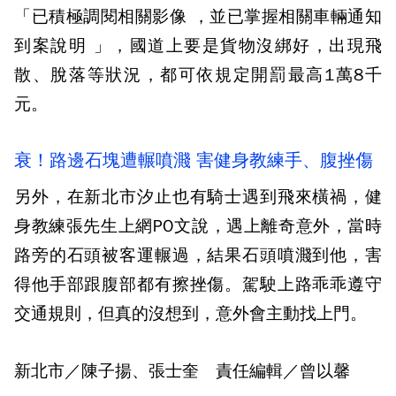
「已積極調閱相關影像 ，並已掌握相關車輛通知
到案說明 」，國道上要是貨物沒綁好，出現飛
散、脫落等狀況，都可依規定開罰最高1萬8千
元。
衰！路邊石塊遭輾噴濺 害健身教練手、腹挫傷
另外，在新北市汐止也有騎士遇到飛來橫禍，健
身教練張先生上網PO文說，遇上離奇意外，當時
路旁的石頭被客運輾過，結果石頭噴濺到他，害
得他手部跟腹部都有擦挫傷。駕駛上路乖乖遵守
交通規則，但真的沒想到，意外會主動找上門。
新北市／陳子揚、張士奎 責任編輯／曾以馨