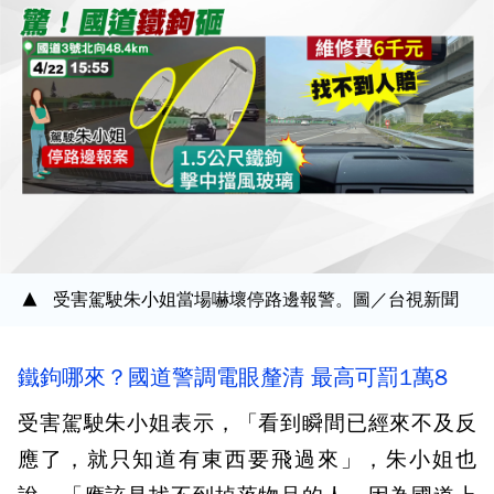
受害駕駛朱小姐當場嚇壞停路邊報警。圖／台視新聞
鐵鉤哪來？國道警調電眼釐清 最高可罰1萬8
受害駕駛朱小姐表示，「看到瞬間已經來不及反
應了，就只知道有東西要飛過來」，朱小姐也