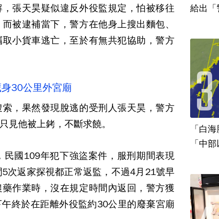
解，張天昊疑似違反外役監規定，怕被移往
給出「
，而被逮補當下，警方在他身上搜出麵包、
竊取小貨車逃亡，至於有無共犯協助，警方
身30公里外宮廟
搜索，果然發現脫逃的受刑人張天昊，警方
只見他被上銬，不斷求饒。
「白海
「中部
，民國109年犯下強盜案件，服刑期間表現
間5次返家探視都正常返監，不過4月21號早
農藥作業時，沒在規定時間內返回，警方獲
午終於在距離外役監約30公里的廢棄宮廟