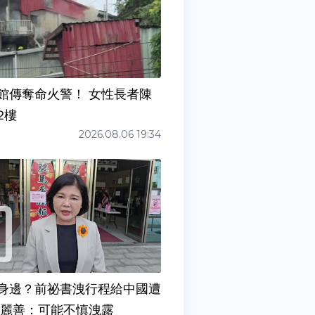
館傳奪命火警！ 女性長者陳
2樓
2026.08.06 19:34
身邊？前祕書洩行程給中國遭
張麗善：可能不慎洩露