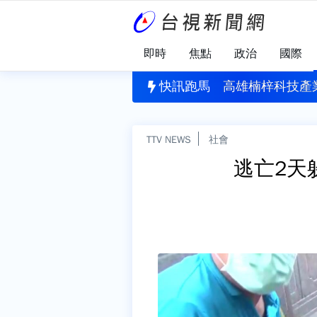
即時
焦點
政治
國際
購不易 蔡英文：危機來臨時務必相信專業
快訊跑馬
高雄楠梓科技產
TTV NEWS
社會
逃亡2天