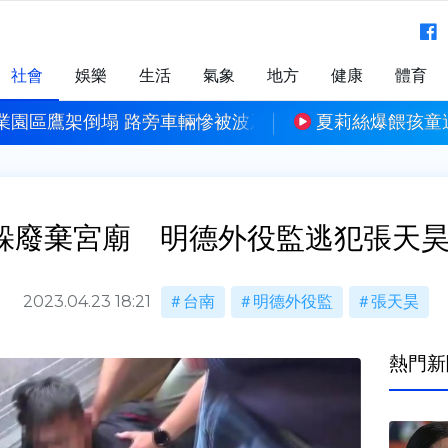
社會
娛樂
生活
氣象
地方
健康
體育
業園區鷹架倒塌 路旁車輛慘被波及
夏莉絲爆餵孩童
躲廢棄宮廟 明德外役監逃犯張天
2023.04.23 18:21
台南
明德外役監
張天昊
熱門新