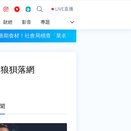
LIVE直播
財經
影音
專題
過期食材！社會局稽查「業者早等候」 簡舒培批包庇
桃園平鎮驚傳殺妻案 
昊狼狽落網
聞