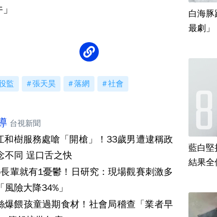
件」
白海豚
最劇」
役監
張天昊
落網
社會
導
台視新聞
江和樹服務處嗆「開槍」！33歲男遭逮稱政
藍白堅
念不同 逞口舌之快
結果全
6長輩就有1憂鬱！日研究：現場觀賽刺激多
「風險大降34%」
絲爆餵孩童過期食材！社會局稽查「業者早