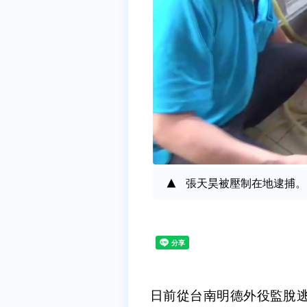
張天昊被壓制在地逮捕。
日前從台南明德外役監脫逃