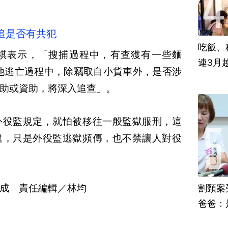
追是否有共犯
吃飯、租
祺表示，「搜捕過程中，有查獲有一些麵
連3月
他逃亡過程中，除竊取自小貨車外，是否涉
助或資助，將深入追查」。
外役監規定，就怕被移往一般監獄服刑，這
逮，只是外役監逃獄頻傳，也不禁讓人對役
成 責任編輯／林均
割頸案
爸爸：