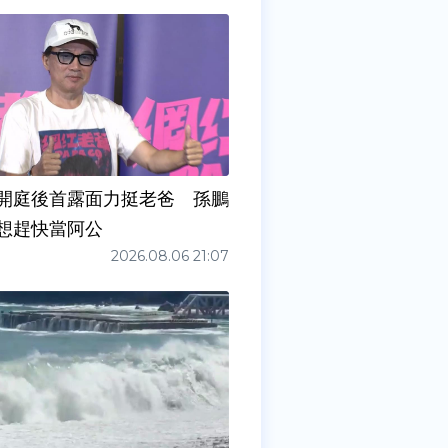
開庭後首露面力挺老爸 孫鵬
想趕快當阿公
2026.08.06 21:07