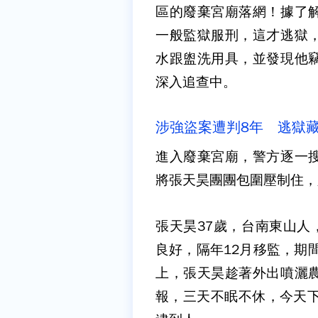
區的廢棄宮廟落網！據了
一般監獄服刑，這才逃獄
水跟盥洗用具，並發現他
深入追查中。
涉強盜案遭判8年 逃獄藏
進入廢棄宮廟，警方逐一
將張天昊團團包圍壓制住，
張天昊37歲，台南東山人
良好，隔年12月移監，期
上，張天昊趁著外出噴灑
報，三天不眠不休，今天下