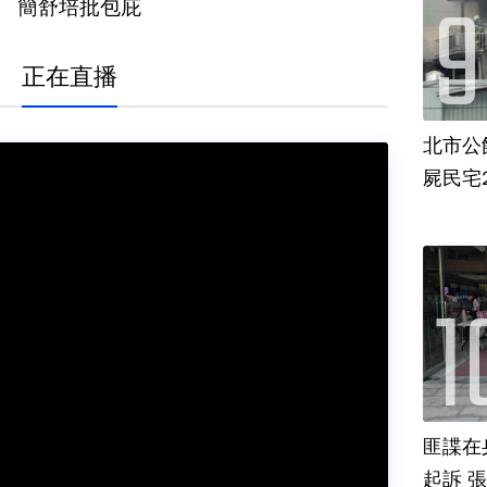
」 簡舒培批包庇
正在直播
北市公
屍民宅
匪諜在
起訴 