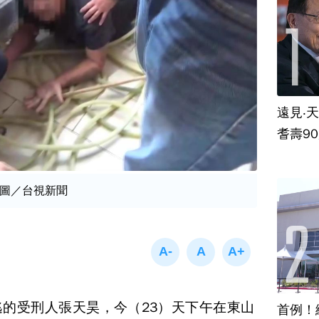
遠見‧
耆壽9
圖／台視新聞
的受刑人張天昊，今（23）天下午在東山
首例！