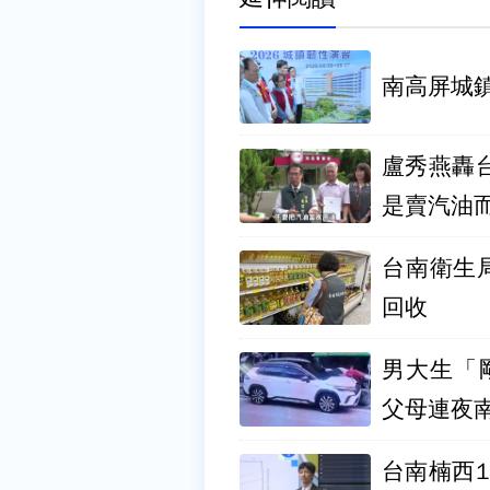
南高屏城
盧秀燕轟
是賣汽油
台南衛生
回收
男大生「
父母連夜
台南楠西1