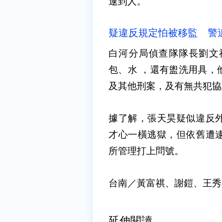
逮到人。
疑違反規定怕被移監 警
白河分局偵查隊隊長劉文
包、水 ，還有盥洗用具，
及其他刑案，及有無共犯協
據了解，張天昊疑似違反
才心一橫逃獄，但依舊遭
所管理打上問號。
台南／黃富祺、謝鎧、王秀
延伸閱讀