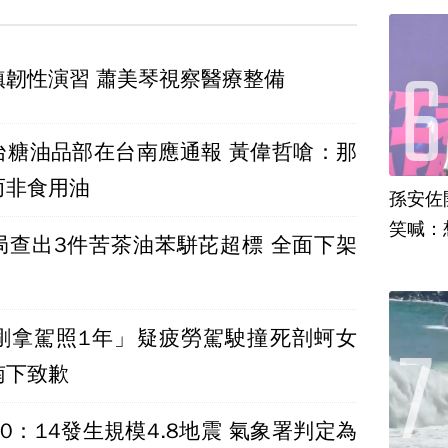
鎮韌性演習 蕭美琴視察醫療整備
台糖油品部在台南應通報 黃偉哲嗆：那
而非食用油
孫安佐
笑喊：
局查出3件苦茶油苯駢芘超標 全面下架
剛拿駕照1年」疑疲勞駕駛撞死剖蚵女
南下致歉
0：14發生規模4.8地震 氣象署判定為