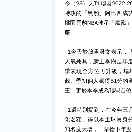
今（23）天T1聯盟2022
特攻的「黑豹」阿巴西成
桃園雲豹NBA球星「魔獸」霍
座。
T1今天於臉書發文表示，
人氣兼具，繼上季抱走年
季表現全方位再升級，場均貢獻
截。季初個人獨得51分的
王，更於本季成為聯盟首位
T1還特別提到，在今年三
化名額，得以本土球員身
知名度大增，一舉搶下年度