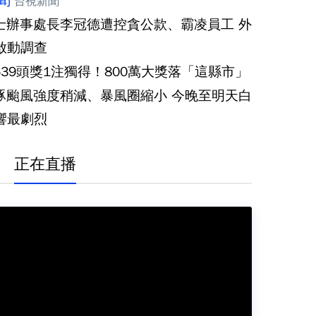
聞
台視新聞
士辦事處長李冠德遭控貪公款、霸凌員工 外
啟動調查
539頭獎1注獨得！800萬大獎落「這縣市」
豚颱風強度稍減、暴風圈縮小 今晚至明天白
響最劇烈
正在直播