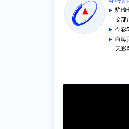
即時新
駐瑞
交部
今彩
白海
天影