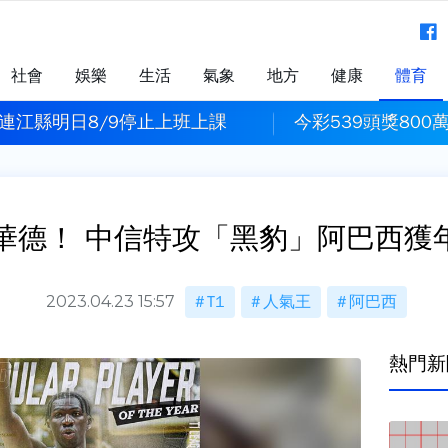
社會
娛樂
生活
氣象
地方
健康
體育
連江縣明日8/9停止上班上課
今彩539頭獎800
霍華德！ 中信特攻「黑豹」阿巴西獲
2023.04.23 15:57
T1
人氣王
阿巴西
熱門新