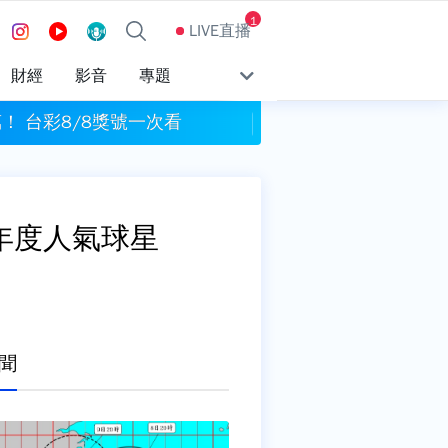
1
LIVE直播
財經
影音
專題
萬！ 台彩8/8獎號一次看
山區雨量達標！ 新竹
年度人氣球星
聞