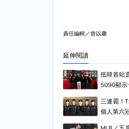
責任編輯／曾以馨
延伸閱讀
抵韓首站直
5090顯示
三連霸！T1
個人第六
MLB／