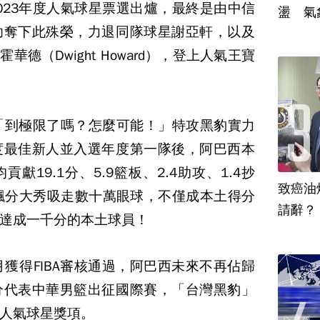
-2023年度人氣球星票選出爐，最終是由中信
盪 氣
功奪下此殊榮，力退同隊球星謝亞軒，以及
華德（Dwight Howard），登上人氣王寶
「到極限了嗎？怎麼可能！」特攻黑豹實力
度最佳新人並入選年度第一隊後，阿巴西本
19.1分、5.9籃板、2.4助攻、1.4抄
致癌油
飆分大秀吸走數十萬眼球，不僅成本土得分
達成一千分的本土球員！
月獲得FIBA審核通過，阿巴西未來不再佔歸
分代表中華男籃出征國際賽，「台灣黑豹」
人氣球星獎項。