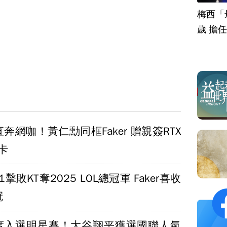
梅西「
歲 擔
奔網咖！黃仁勳同框Faker 贈親簽RTX
卡
擊敗KT奪2025 LOL總冠軍 Faker喜收
冠
五度入選明星賽！大谷翔平獲選國聯人氣