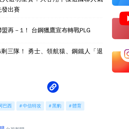
先發出賽
盟再－1！ 台鋼獵鷹宣布轉戰PLG
LG剩三隊！ 勇士、領航猿、鋼鐵人「退
」
阿巴西
中信特攻
黑豹
體育