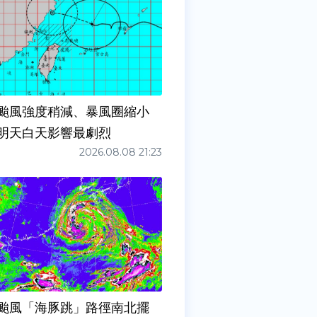
颱風強度稍減、暴風圈縮小
明天白天影響最劇烈
2026.08.08 21:23
颱風「海豚跳」路徑南北擺