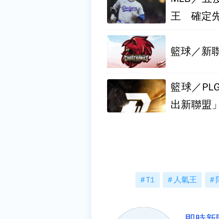
王 確定
籃球／新聯
籃球／P
出新聯盟
T1
人氣王