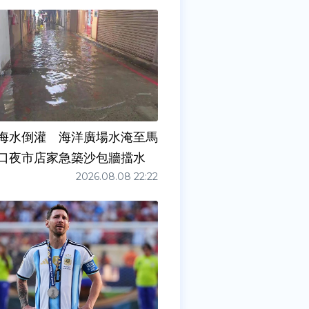
海水倒灌 海洋廣場水淹至馬
口夜市店家急築沙包牆擋水
2026.08.08 22:22