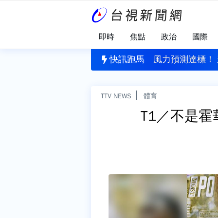
即時
焦點
政治
國際
醜聞！ 足協挪公款性招待外籍裁判
快訊跑馬
風力預測達標！ 
TTV NEWS
體育
T1／不是