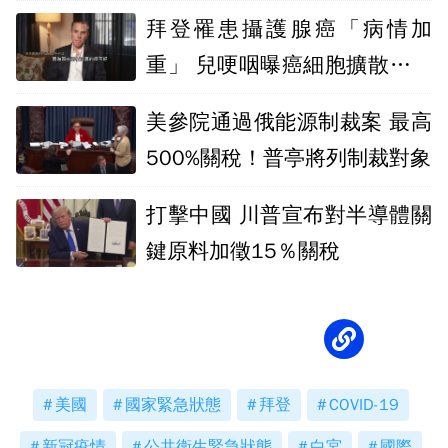
就範
拜登罹患攝護腺癌「病情加
重」 兒哽咽曝癌細胞擴散至骨
骼外
美參院通過俄能源制裁案 最高
500%關稅！普亭將列制裁對象
打擊中國 川普宣布對半導體關
鍵原料加徵15％關稅
美國
國家緊急狀態
拜登
COVID-19
新冠疫情
公共衛生緊急狀態
白宮
國際