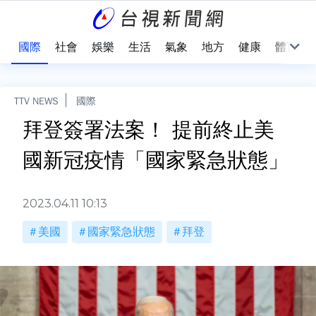
治
國際
社會
娛樂
生活
氣象
地方
健康
體育
TTV NEWS
國際
拜登簽署法案！ 提前終止美
國新冠疫情「國家緊急狀態」
2023.04.11 10:13
美國
國家緊急狀態
拜登