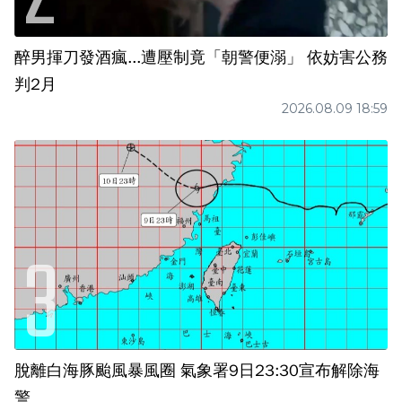
醉男揮刀發酒瘋...遭壓制竟「朝警便溺」 依妨害公務
判2月
2026.08.09 18:59
脫離白海豚颱風暴風圈 氣象署9日23:30宣布解除海
警