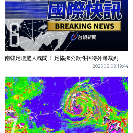
南韓足壇驚人醜聞！ 足協挪公款性招待外籍裁判
2026.08.08 19:44