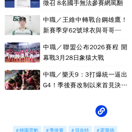
徵召 8名國手無法參賽網罵翻
中職／王維中轉戰台鋼雄鷹！
新賽季穿62號球衣與哥哥王躍
霖共奮戰
中職／聯盟公布2026賽程 開
幕戰3月28日象猿大戰
中職／樂天9：3打爆統一逼出
G4！季後賽改制以來首見決勝
戰
桃園雲豹
季後賽
貝奈特
霍華德