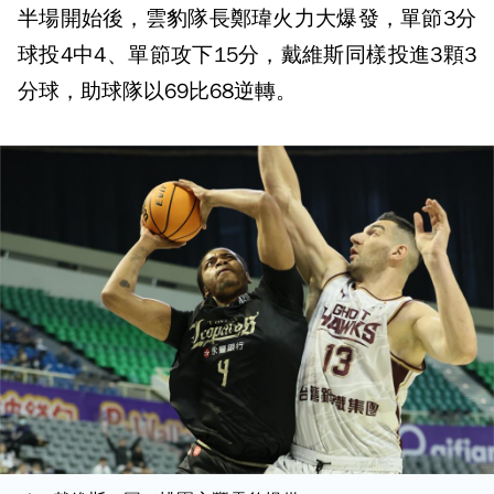
半場開始後，雲豹隊長鄭瑋火力大爆發，單節3分
球投4中4、單節攻下15分，戴維斯同樣投進3顆3
分球，助球隊以69比68逆轉。