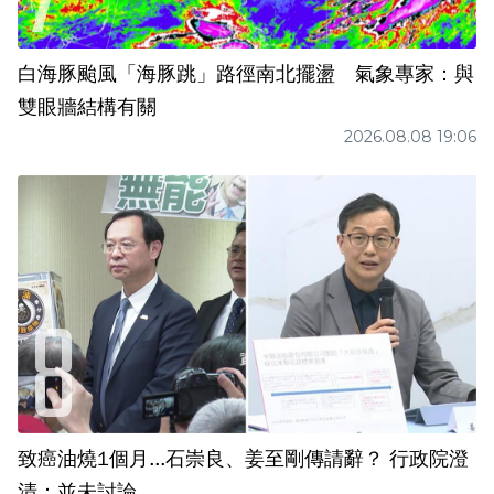
白海豚颱風「海豚跳」路徑南北擺盪 氣象專家：與
雙眼牆結構有關
2026.08.08 19:06
致癌油燒1個月...石崇良、姜至剛傳請辭？ 行政院澄
清：並未討論