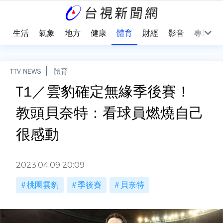
樂
生活
氣象
地方
健康
體育
財經
影音
專題
TTV NEWS
體育
T1／雲豹確定無緣季後賽！
教頭貝奈特：看球員燃燒自己
很感動
2023.04.09 20:09
桃園雲豹
季後賽
貝奈特