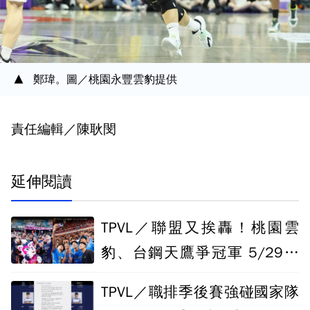
鄭瑋。圖／桃園永豐雲豹提供
責任編輯／陳耿閔
延伸閱讀
TPVL／聯盟又挨轟！桃園雲
豹、台鋼天鷹爭冠軍 5/29起
連比五天惹議
TPVL／職排季後賽強碰國家隊