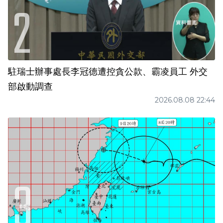
駐瑞士辦事處長李冠德遭控貪公款、霸凌員工 外交
部啟動調查
2026.08.08 22:44