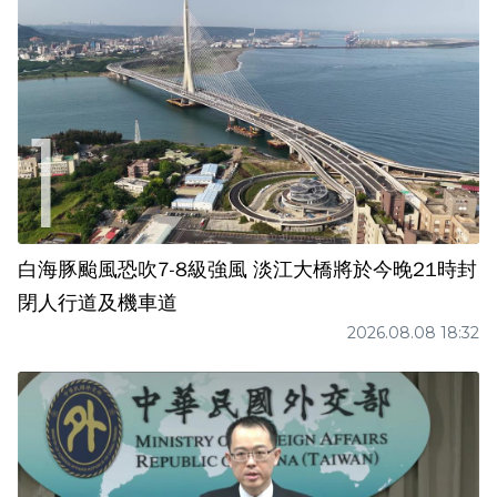
白海豚颱風恐吹7-8級強風 淡江大橋將於今晚21時封
閉人行道及機車道
2026.08.08 18:32