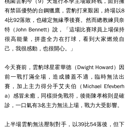
桃園雲豹今（9）天進行本季主場最終戰，面對擁
有禁區優勢的台鋼獵鷹，雲豹打來艱困，終場以8
4比92落敗，也確定無緣季後賽。然而總教練貝奈
特（John Bennett）說，「這場比賽球員上場保持
很高能量，拼盡全力在打球，看到大家燃燒自
己，我很感動，也很開心。」
今天賽前，雲豹球星霍華德（Dwight Howard）因
前一戰打滿全場，造成膝蓋不適，臨時無法出
賽，加上主力得分手艾夫伯（Michael Efevberh
a）感冒未癒，同樣掛免戰符，後衛陳孝榕則是確
診，一口氣有3名主力無法上場，戰力大受影響。
上半場雲豹無法壓制對手，以39比54落後，但下