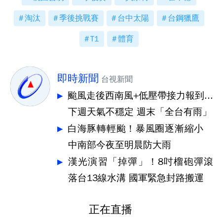
淘汰
季後挑戰賽
台中太陽
台鋼獵鷹
T1
體育
即時新聞
台視新聞
颱風走後西南風+低壓帶接力報到...
下週天氣不穩定 週末「全台有雨」
白海豚轉輕颱！暴風圈逐漸縮小
中南部今夜至明晨防大雨
漢光演習「掉彈」！8吋榴砲彈滾
落台13線水溝 國軍緊急封路搬運
正在直播