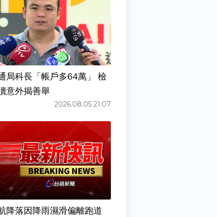
通局科長「帳戶多64萬」 檢
瀆意外揭善舉
2026.08.05 21:07
6夜航降落因降雨濕滑偏離跑道