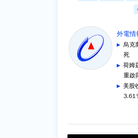
外電情
烏克
死
荷姆
重啟
美股
3.61