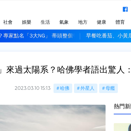
社會
娛樂
生活
氣象
地方
健康
體育
？專家點名「3大NG」 蒂頭整個切掉也錯
早餐吃番茄、小黃
」來過太陽系？哈佛學者語出驚人
2023.03.10 15:13
哈佛
外星人
母艦
熱門新