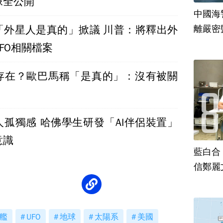
像全公開
中國海
「外星人是真的」掀議 川普：將釋出外
離嚴密
FO相關檔案
存在？歐巴馬稱「是真的」：沒有被關
人孤獨感 哈佛學生研發「AI伴侶裝置」
意識
藍白合
信鄭麗
艦
UFO
地球
太陽系
美國