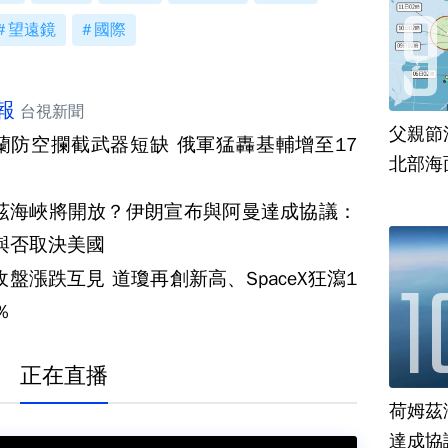
望遠鏡
國際
報
台視新聞
父親節
蘭防空攔截武器短缺 俄軍猛轟基輔增至17
北部海
茲海峽將開放？伊朗宣布與阿曼達成協議：
與否取決美國
收盤漲跌互見 道瓊再創新高、SpaceX狂瀉1
％
正在直播
荷姆茲
達成協