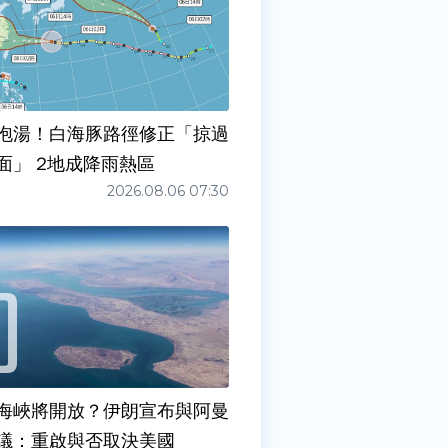
泡湯！白海豚路徑修正「掠過
面」 2地成降雨熱區
2026.08.06 07:30
海峽將開放？伊朗宣布與阿曼
議：重啟與否取決美國