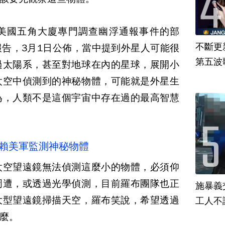
美國五角大廈專門調查幽浮通報事件的部
不斷更新
告，3月1日公佈，當中提到外星人可能很
第五波歌
過太陽系，甚至對地球在內的星球，展開小
太空中偵測到的神秘物體，可能就是外星生
為，人類不是這個宇宙中存在過的最高智慧
仰賴美軍監測神秘物體
太空望遠鏡無法偵測這麼小的物體，必須仰
周遭，或透過光學偵測，目前羅布團隊也正
施暴義
大型望遠鏡掃描天空，羅布笑說，希望透過
工人不
麼。