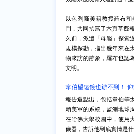
以色列裔美籍教授羅布和
門，共同撰寫了六頁草擬報
久前，派遣「母艦」探索
規模探勘，指出幾年來在
物來訪的跡象，羅布也認
文明。
韋伯望遠鏡也辦不到！ 
報告還點出，包括韋伯等
賴美軍的系統，監測地球
在哈佛大學校園中，使用
儀器，告訴他到底實情是什