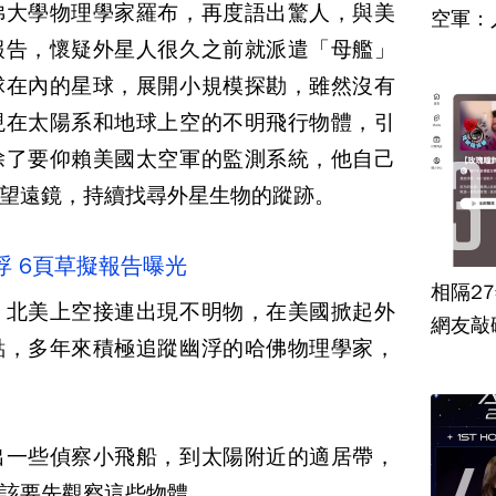
佛大學物理學家羅布，再度語出驚人，與美
空軍：
報告，懷疑外星人很久之前就派遣「母艦」
球在內的星球，展開小規模探勘，雖然沒有
現在太陽系和地球上空的不明飛行物體，引
除了要仰賴美國太空軍的監測系統，他自己
望遠鏡，持續找尋外星生物的蹤跡。
 6頁草擬報告曝光
相隔2
，北美上空接連出現不明物，在美國掀起外
網友敲
點，多年來積極追蹤幽浮的哈佛物理學家，
出一些偵察小飛船，到太陽附近的適居帶，
該要先觀察這些物體。