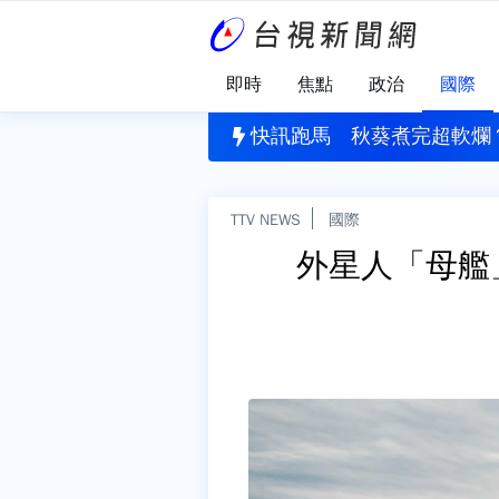
即時
焦點
政治
國際
洗一次？台電公布答案 「1晾乾習慣」恐害濾網報銷
快訊跑馬
秋葵煮完超軟爛
TTV NEWS
國際
外星人「母艦