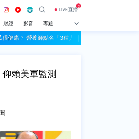
2
LIVE直播
財經
影音
專題
瓜很健康？ 營養師點名「3種人」別生吃
新店耕莘醫院傳暴力事
：仰賴美軍監測
聞