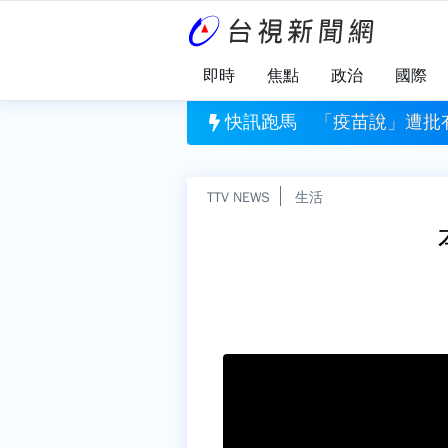
即時
焦點
政治
國際
有關
批有失公允 蔣萬安：人民記憶洗不掉
快訊跑馬
新莊路面突裂滲
TTV NEWS
生活