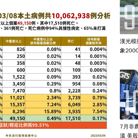
漢光模
象20
7月非
溫 美