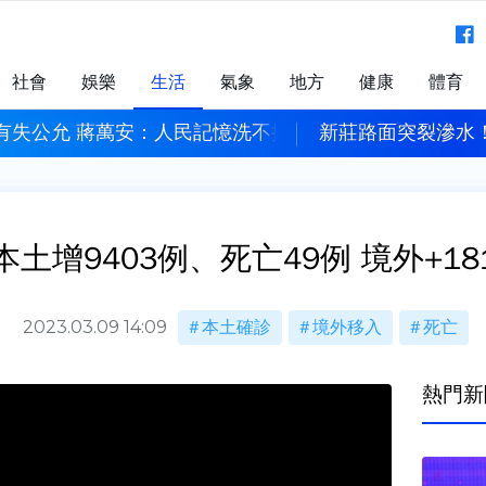
社會
娛樂
生活
氣象
地方
健康
體育
水！疑自來水管破裂 702戶停水搶修
白海豚外圍環流襲
本土增9403例、死亡49例 境外+18
2023.03.09 14:09
本土確診
境外移入
死亡
熱門新