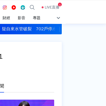
1
LIVE直播
財經
影音
專題
台！ 7縣市發布大雨特報
澎湖爆媽媽領走社會
1
聞