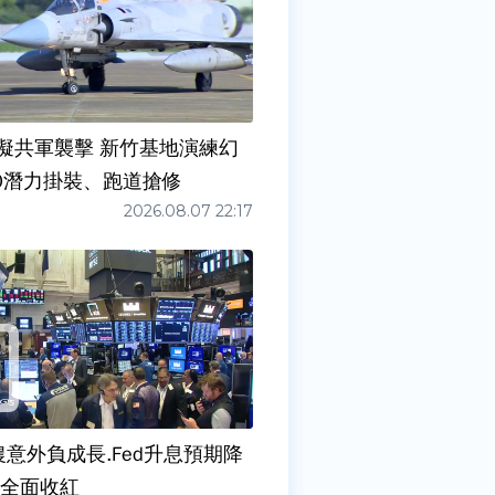
擬共軍襲擊 新竹基地演練幻
00潛力掛裝、跑道搶修
2026.08.07 22:17
農意外負成長.Fed升息預期降
股全面收紅