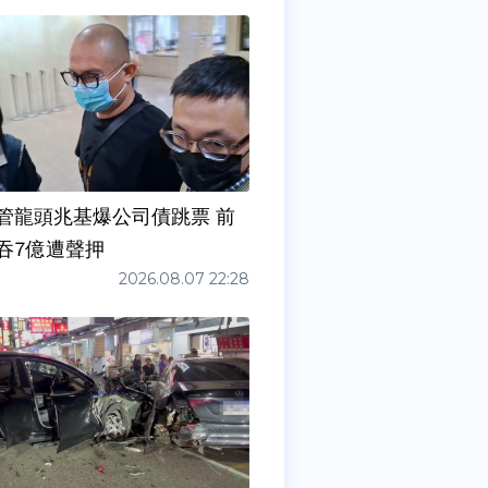
管龍頭兆基爆公司債跳票 前
吞7億遭聲押
2026.08.07 22:28