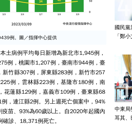
國民黨
「鄭小
0439例。圖／指揮中心提供
責
本土病例平均每日新增為新北市1,945例，
275例，桃園市1,207例，臺南市944例，臺
，新竹縣307例，屏東縣283例，新竹市257
225例，雲林縣223例，基隆市180例，南
，花蓮縣129例，嘉義市109例，臺東縣68
1例，連江縣2例。另上週死亡個案中，94%
中東局
疫苗、93%為60歲以上。自2020年起國內
耳其、
788例確診、18,371例死亡。