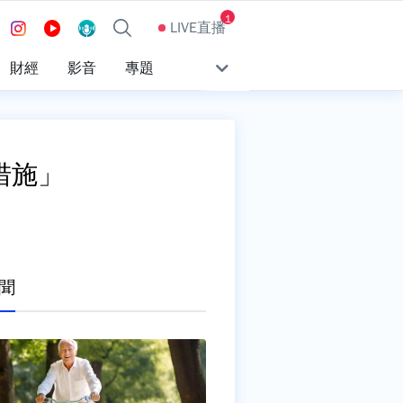
1
LIVE直播
財經
影音
專題
措施」
聞