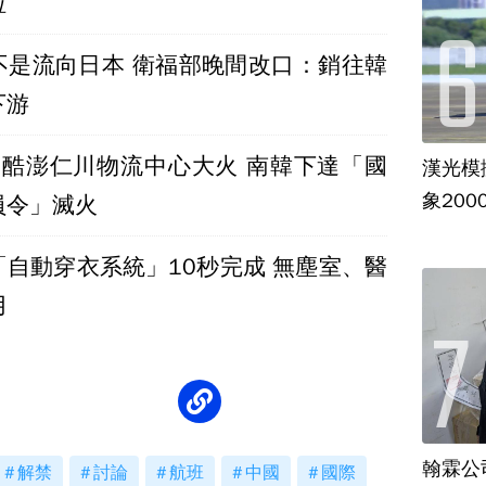
粒
不是流向日本 衛福部晚間改口：銷往韓
下游
！酷澎仁川物流中心大火 南韓下達「國
漢光模
象20
員令」滅火
「自動穿衣系統」10秒完成 無塵室、醫
用
翰霖公
解禁
討論
航班
中國
國際