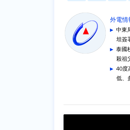
外電情
中東
坦簽
泰國
殺祖
40
低、