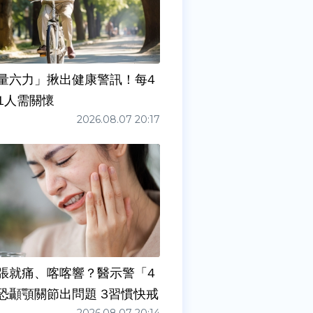
量六力」揪出健康警訊！每4
1人需關懷
2026.08.07 20:17
張就痛、喀喀響？醫示警「4
症狀」恐顳顎關節出問題 3習慣快戒