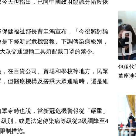
部今天也指出，已向中國政府協議分階段恢
韓保健福祉部長曹圭鴻宣布，「今後將討論
像是下修新冠危機警報、下調傳染病級別，
大眾交通運輸工具須配戴口罩的禁令。
包租代
為，在百貨公司、賣場和學校等地方，民眾
董座涉
罩，但醫療機構及搭乘大眾運輸時，還是維
口罩令時也說，當新冠危機警報從「嚴重」
級別，或是法定傳染病等級從2級調降至4
限制措施。