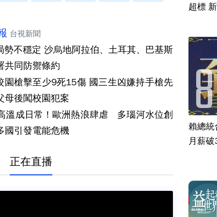
超標 
報
台視新聞
局勢不穩定 沙烏地阿拉伯、土耳其、巴基斯
署共同防禦條約
校園槍擊至少9死15傷 國三生凶嫌持手槍先
父母後闖校園犯案
度高溫成日常！歐洲熱浪肆虐 多瑙河水位創
賴總統
多國引發電能危機
月薪破
正在直播