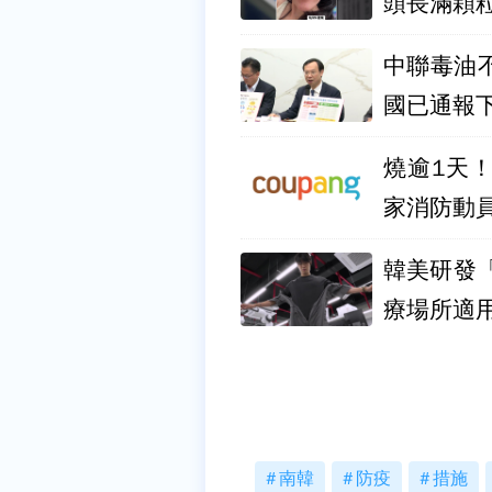
頭長滿顆
中聯毒油
國已通報
燒逾1天
家消防動
韓美研發
療場所適
南韓
防疫
措施