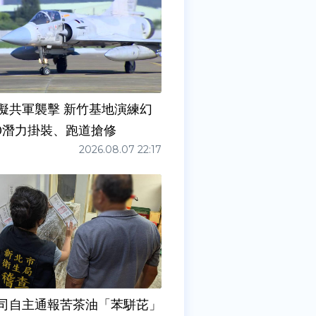
擬共軍襲擊 新竹基地演練幻
00潛力掛裝、跑道搶修
2026.08.07 22:17
司自主通報苦茶油「苯駢芘」