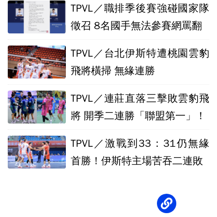
TPVL／職排季後賽強碰國家隊
徵召 8名國手無法參賽網罵翻
TPVL／台北伊斯特遭桃園雲豹
飛將橫掃 無緣連勝
TPVL／連莊直落三擊敗雲豹飛
將 開季二連勝「聯盟第一」！
TPVL／激戰到33：31仍無緣
首勝！伊斯特主場苦吞二連敗