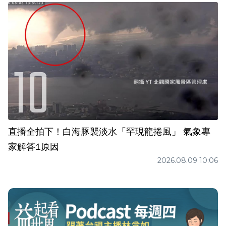
直播全拍下！白海豚襲淡水「罕現龍捲風」 氣象專
家解答1原因
2026.08.09 10:06