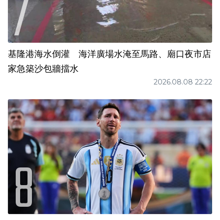
基隆港海水倒灌 海洋廣場水淹至馬路、廟口夜市店
家急築沙包牆擋水
2026.08.08 22:22