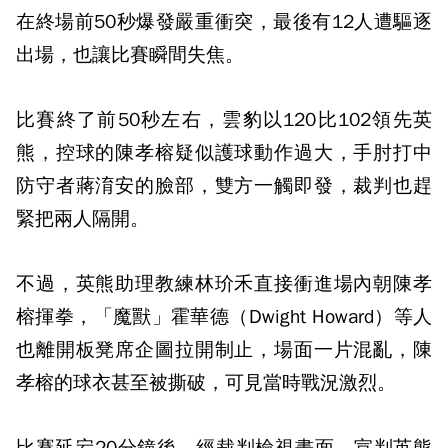
在終場前50秒爆發嚴重衝突，最後有12人遭驅逐
出場，也讓比賽瞬間失焦。
比賽終了前50秒左右，雲豹以120比102領先英
熊，控球的陳孝榕疑似護球動作過大，手肘打中
防守者蔣淯安的臉部，雙方一觸即發，裁判也趕
緊把兩人隔開。
不過，英熊助理教練林玠禾直接衝進場內朝陳孝
榕揮拳，「魔獸」霍華德（Dwight Howard）等人
也離開板凳席企圖拉開制止，場面一片混亂，陳
孝榕的球衣甚至被撕破，可見當時戰況激烈。