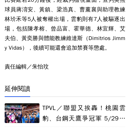
比賽延宕20分鐘後，經裁判檢視畫面，宣判英熊
球員蔣淯安、黃鎮、梁浩真、曹薰襄與助理教練
林玠禾等5人被奪權出場，雲豹則有7人被驅逐出
場，包括陳孝榕、曾品富、霍華德、林宜輝、艾
夫伯、黃奕勝與體能教練維達斯（Dimitrios Jimm
y Vidas），後續可能還會追加禁賽等懲處。
責任編輯／朱怡玟
延伸閱讀
TPVL／聯盟又挨轟！桃園雲
豹、台鋼天鷹爭冠軍 5/29起
連比五天惹議