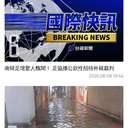
南韓足壇驚人醜聞！ 足協挪公款性招待外籍裁判
2026.08.08 19:44