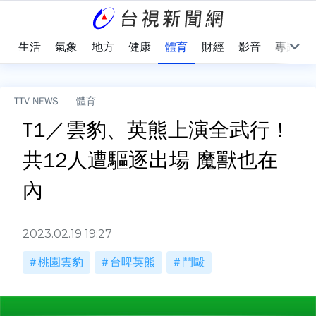
樂
生活
氣象
地方
健康
體育
財經
影音
專題
TTV NEWS
體育
T1／雲豹、英熊上演全武行！
共12人遭驅逐出場 魔獸也在
內
2023.02.19 19:27
桃園雲豹
台啤英熊
鬥毆