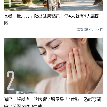
長者「量六力」揪出健康警訊！每4人就有1人需關
懷
2026.08.07 20:17
嘴巴一張就痛、喀喀響？醫示警「4症狀」恐顳顎關
節出問題 3習慣快戒