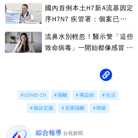
國內首例本土H7新A流基因定
序H7N7 疾管署：個案已解除
隔離出院
流鼻水別輕忽！醫示警「這些
致命病毒」一開始都像感冒 關
鍵差在後幾天
COVID-19
隔離
傳染病
生活
確診定義
居家隔離
降級
綜合報導
台視新聞