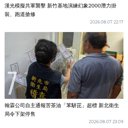
漢光模擬共軍襲擊 新竹基地演練幻象2000潛力掛
裝、跑道搶修
2026.08.07 22:17
翰霖公司自主通報苦茶油「苯駢芘」超標 新北衛生
局令下架停售
2026.08.07 23:09