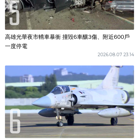
高雄光華夜市轎車暴衝 撞毀6車釀3傷、附近600戶
一度停電
2026.08.07 23:14