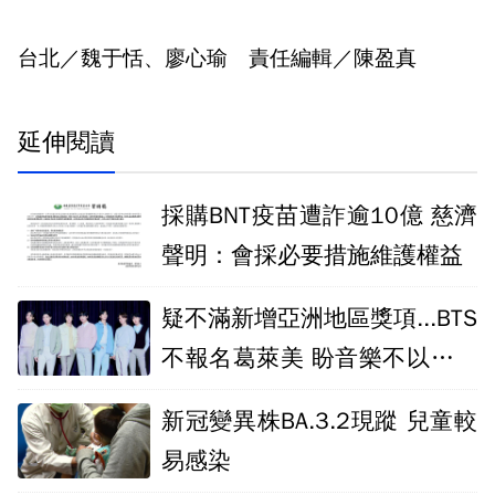
台北／魏于恬、廖心瑜 責任編輯／陳盈真
延伸閱讀
採購BNT疫苗遭詐逾10億 慈濟
聲明：會採必要措施維護權益
疑不滿新增亞洲地區獎項...BTS
不報名葛萊美 盼音樂不以地域
語言區分
新冠變異株BA.3.2現蹤 兒童較
易感染