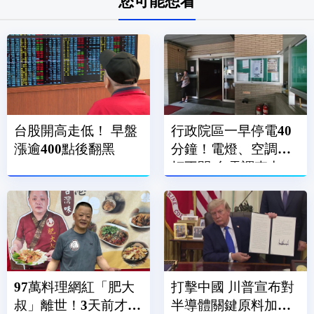
您可能想看
台股開高走低！ 早盤
行政院區一早停電40
漲逾400點後翻黑
分鐘！電燈、空調全
打不開 台電調查中
97萬料理網紅「肥大
打擊中國 川普宣布對
叔」離世！3天前才直
半導體關鍵原料加徵