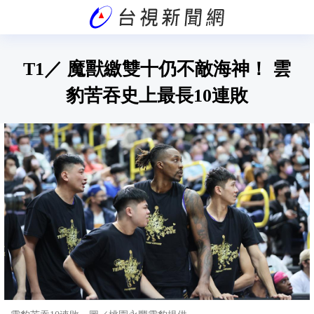
T1／ 魔獸繳雙十仍不敵海神！ 雲
豹苦吞史上最長10連敗