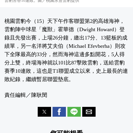
雲豹苦吞10連敗。圖／桃園永豐雲豹提供
桃園雲豹今（15）天下午作客聯盟第2的高雄海神，
雲豹陣中球星「魔獸」霍華德（Dwight Howard）登
錄且先發出賽，上場26分鐘，繳出17分、13籃板的成
績單，另一名洋將艾夫伯（Michael Efevberha）則攻
下全隊最高的33分，然而海神這邊多點開花，5人得
分上雙，終場海神就以101比87擊敗雲豹，送給雲豹
賽季10連敗，這也是T1聯盟成立以來，史上最長的連
敗紀錄，繼續暫居聯盟墊底。
責任編輯／陳耿閔