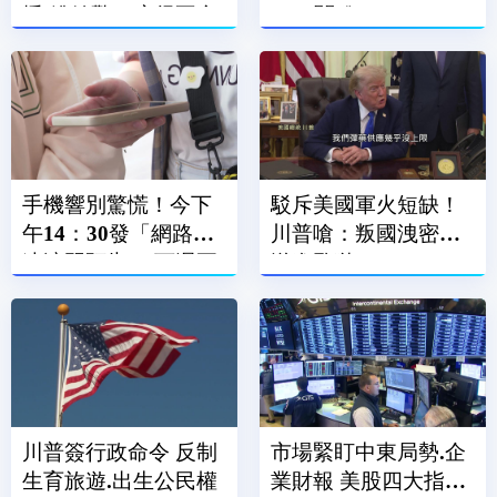
播 粉絲驚：瘦得不合
15％關稅
理
手機響別驚慌！今下
駁斥美國軍火短缺！
午14：30發「網路降
川普嗆：叛國洩密者
速演習預告」 下週正
送進監獄
式登場
川普簽行政命令 反制
市場緊盯中東局勢.企
生育旅遊.出生公民權
業財報 美股四大指數