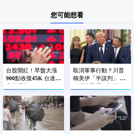
您可能想看
台股開紅！早盤大漲
取消軍事行動？川普
900點收復45K 台達電
稱美伊「半談判」 擬
亮燈漲停
改經濟戰逼伊朗就範