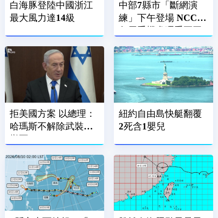
白海豚登陸中國浙江
中部7縣市「斷網演
最大風力達14級
練」下午登場 NCC：
勿用手機處理重要工
作
拒美國方案 以總理：
紐約自由島快艇翻覆
哈瑪斯不解除武裝不
2死含1嬰兒
撤軍