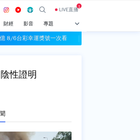
1
LIVE直播
財經
影音
專題
億 8/6台彩幸運獎號一次看
割頸案受害學生楊
內陰性證明
聞