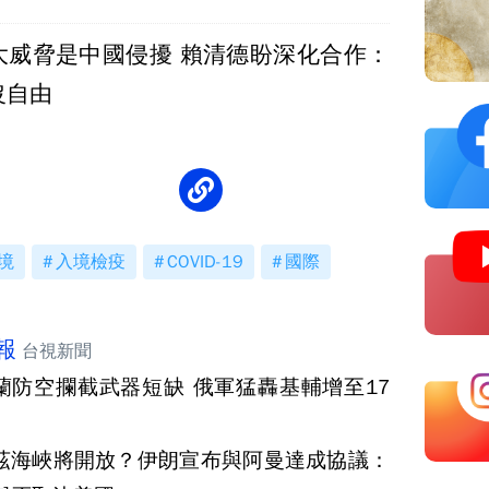
大威脅是中國侵擾 賴清德盼深化合作：
沒自由
境
入境檢疫
COVID-19
國際
報
台視新聞
蘭防空攔截武器短缺 俄軍猛轟基輔增至17
茲海峽將開放？伊朗宣布與阿曼達成協議：