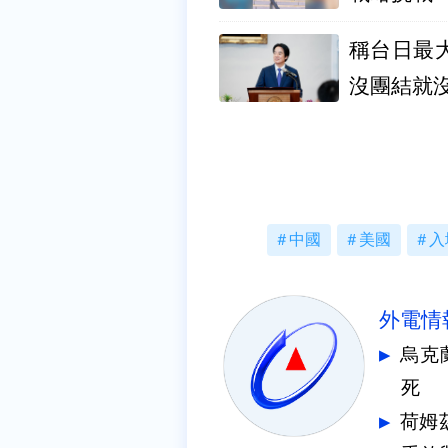
稱台日最
沒團結就
中國
美國
入
外電情
烏克
死
荷姆