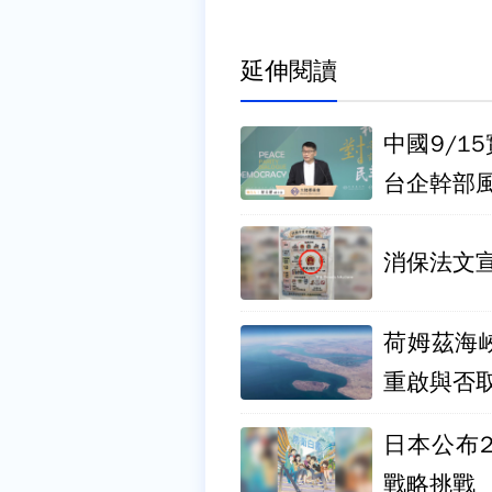
延伸閱讀
中國9/
台企幹部
消保法文
荷姆茲海
重啟與否
日本公布
戰略挑戰