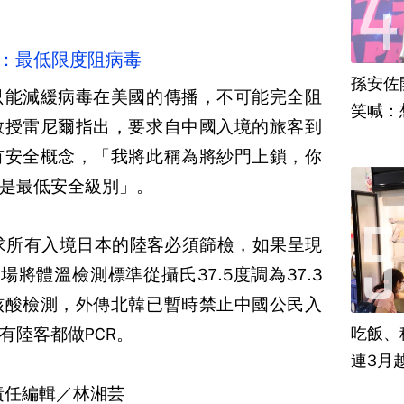
家：最低限度阻病毒
孫安佐
只能減緩病毒在美國的傳播，不可能完全阻
笑喊：
教授雷尼爾指出，要求自中國入境的旅客到
有安全概念，「我將此稱為將紗門上鎖，你
是最低安全級別」。
求所有入境日本的陸客必須篩檢，如果呈現
將體溫檢測標準從攝氏37.5度調為37.3
核酸檢測，外傳北韓已暫時禁止中國公民入
有陸客都做PCR。
吃飯、租
連3月
責任編輯／林湘芸