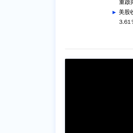
重啟
美股
3.61