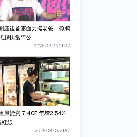
開庭後首露面力挺老爸 孫鵬
想趕快當阿公
2026.08.06 21:07
屋變貴 7月CPI年增2.54%
越紅線
2026.08.06 21:57