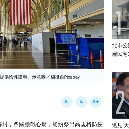
北市公
屍民宅
供陰性證明。示意圖／翻攝自Pixabay
解封，各國膽戰心驚，紛紛祭出高規格防疫
遠見‧