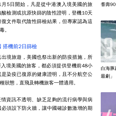
1月5日開始，凡是從中港澳入境美國的旅
耆壽9
核酸檢測或抗原快篩的陰性證明，登機10天
康復文件取代陰性篩檢結果，但專家認為這
毒。
國 搭機前2日篩檢
民出境旅遊，美國也祭出新的防疫措施，所
入境美國的旅客，都必須提供登機前48小
白海豚
或是染疫已復原的健康證明，且不分航空公
最劇」
種狀態，直飛及轉機旅客一體適用。
疫情資訊不透明、缺乏足夠的流行病學與病
國必須設下防火牆，讓中國確診數激增的期