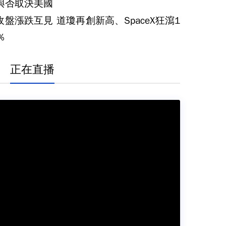
與否取決美國
收盤漲跌互見 道瓊再創新高、SpaceX狂瀉1
％
正在直播