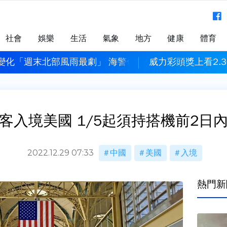
社會
娛樂
生活
氣象
地方
健康
體育
變化「週末北部風雨最劇」 海警估明下午發布
威力彩頭獎上看2.3
客入境美國 1/5起須持搭機前2日
2022.12.29 07:33
中國
美國
入境
熱門新