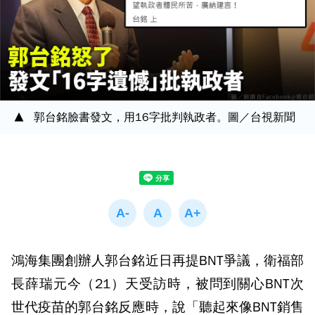
郭台銘臉書發文，用16字批判執政者。圖／台視新聞
鴻海集團創辦人郭台銘近日再提BNT爭議，衛福部
長薛瑞元今（21）天受訪時，被問到關心BNT次
世代疫苗的郭台銘反應時，說「聽起來像BNT銷售