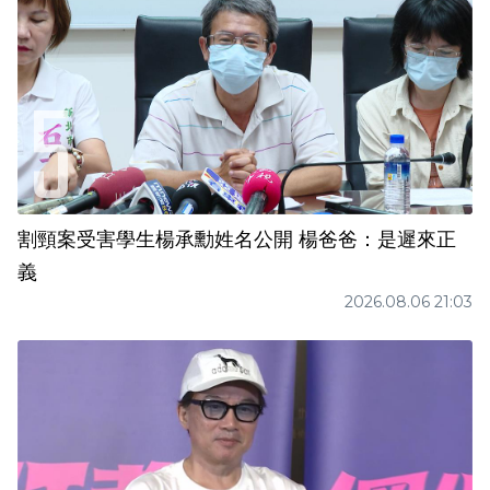
割頸案受害學生楊承勳姓名公開 楊爸爸：是遲來正
義
2026.08.06 21:03