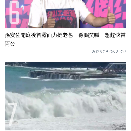
孫安佐開庭後首露面力挺老爸 孫鵬笑喊：想趕快當
阿公
2026.08.06 21:07