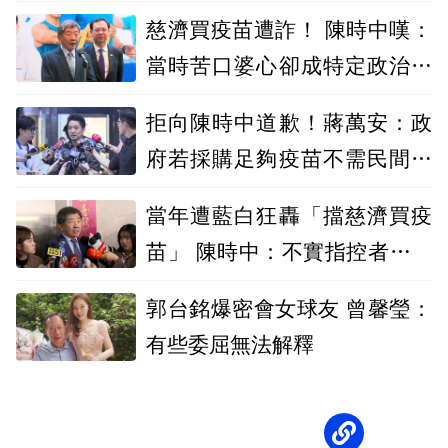
睿智
慈濟買疫苗遭詐！ 陳時中嘆：
當時苦口婆心卻成特定政治人
物武器
拒向陳時中道歉！蔣萬安：政
府若採購足夠疫苗不需民間出
力
當年遭藍白狂轟「擋慈濟買疫
苗」 陳時中：不實指控者應道
歉
郭台銘爆密會女球友 曾馨瑩：
有些委屈無法解釋