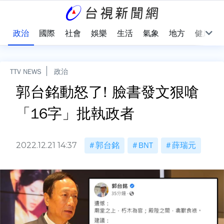
點
政治
國際
社會
娛樂
生活
氣象
地方
健康
TTV NEWS
政治
郭台銘動怒了! 臉書發文狠嗆
「16字」批執政者
2022.12.21 14:37
郭台銘
BNT
薛瑞元