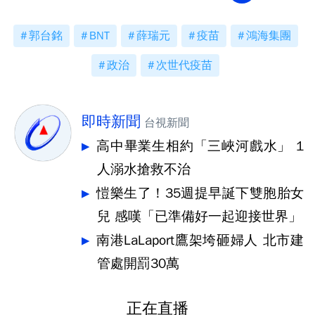
郭台銘
BNT
薛瑞元
疫苗
鴻海集團
政治
次世代疫苗
即時新聞
台視新聞
高中畢業生相約「三峽河戲水」 1
人溺水搶救不治
愷樂生了！35週提早誕下雙胞胎女
兒 感嘆「已準備好一起迎接世界」
南港LaLaport鷹架垮砸婦人 北市建
管處開罰30萬
正在直播