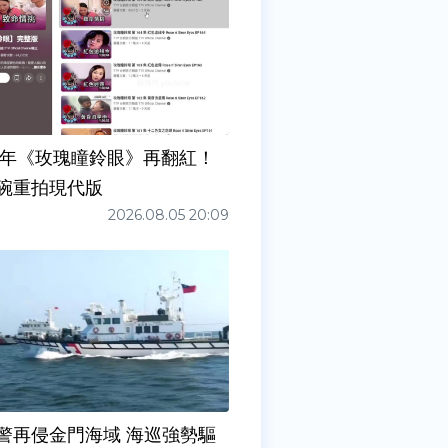
7年《玫瑰瞳鈴眼》再翻紅！
碗重拍現代版
2026.08.05 20:09
警再侵金門海域 海巡強勢驅