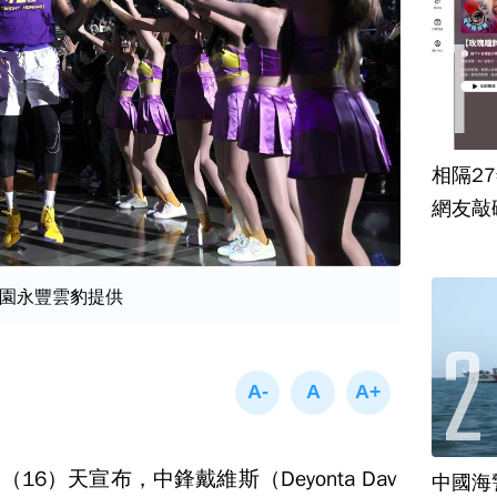
相隔2
網友敲
園永豐雲豹提供
6）天宣布，中鋒戴維斯（Deyonta Dav
中國海