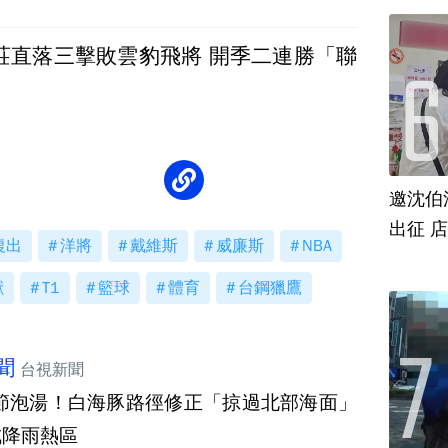
連莊直落三擊敗雲豹飛將 開季二連勝「聯
！
邀沈伯
出征 
復出
洋將
戴維斯
威廉斯
NBA
獸
T1
籃球
體育
台鋼獵鷹
聞
台視新聞
節泡湯！白海豚路徑修正「掠過北部海面」
成降雨熱區