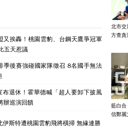
北市交
方查貪
／聯盟又挨轟！桃園雲豹、台鋼天鷹爭冠軍
連比五天惹議
職排季後賽強碰國家隊徵召 8名國手無法
翻
宣布退休！霍華德喊「超人要卸下披風
將辦巡演回饋
藍白合
信鄭麗
台北伊斯特遭桃園雲豹飛將橫掃 無緣連勝