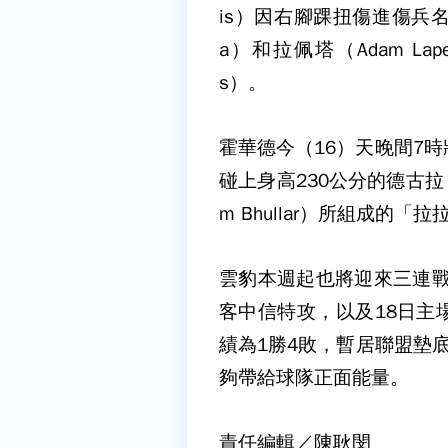
is）因右腳踝扭傷進傷兵名單
a）和拉佩塔（Adam Lape
s）。
霍華德今（16）天晚間7
碰上身高230公分的德古拉（Sa
m Bhullar）所組成
雲豹本週起也將迎來三連戰
客中信特攻，以及18日主
績為1勝4敗，暫居聯盟墊
夠帶給球隊正面能量。
責任編輯／陳耿閔