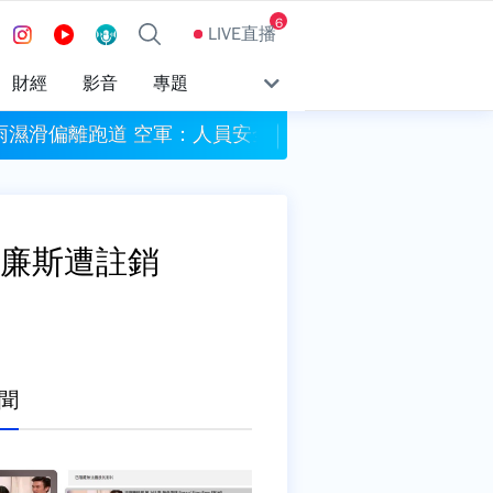
6
LIVE直播
財經
影音
專題
降雨濕滑偏離跑道 空軍：人員安全
今彩539八百萬頭獎槓
威廉斯遭註銷
聞