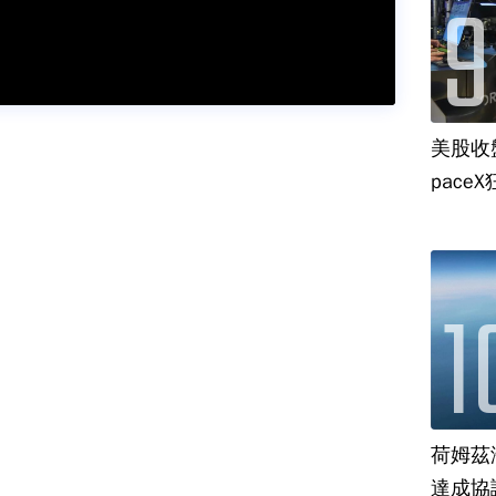
美股收
paceX
荷姆茲
達成協