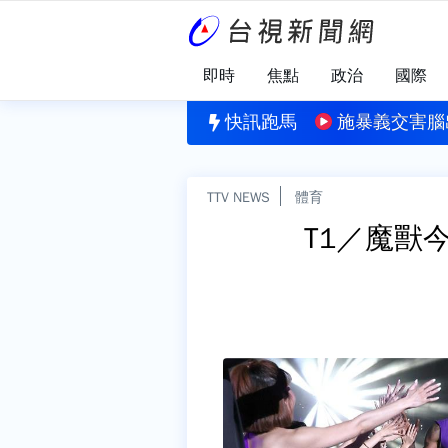
即時
焦點
政治
國際
關鍵
科長「帳戶多64萬」 檢方查貪瀆意外揭善舉
快訊跑馬
施暴義交害腦
TTV NEWS
體育
T1／魔獸