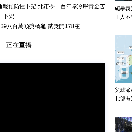
防性下架 北市令「百年堂冷壓黃金苦
施暴義
」下架
工人不
39八百萬頭獎槓龜 貳獎開178注
正在直播
父親節
北部海