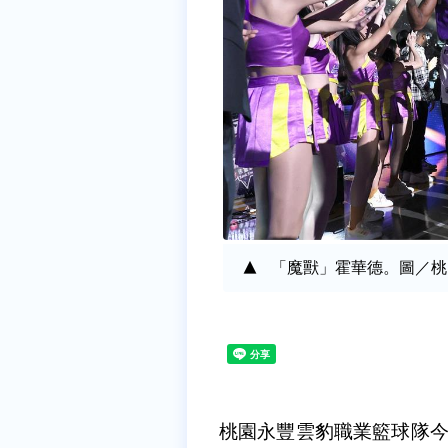
「魔獸」霍華德。圖／桃
桃園永豐雲豹職業籃球隊今（1