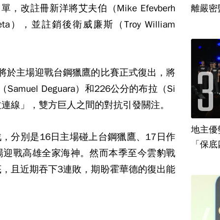
，改註冊新洋將艾夫伯（Mike Efevberh
離嚴密
ta），並註銷後衛威廉斯（Troy William
時將於主場迎戰台鋼獵鷹的比賽正式復出，將
muel Deguara）和226公分的布拉（Si
的「拉拉連線」，雙方巨人之間的對抗引發關注。
地主優
，分別是16日主場碰上台鋼獵鷹、17日作
「保底
場迎戰高雄全家海神。然而本季至今雲豹戰
底，且近期吞下3連敗，期盼霍華德的復出能