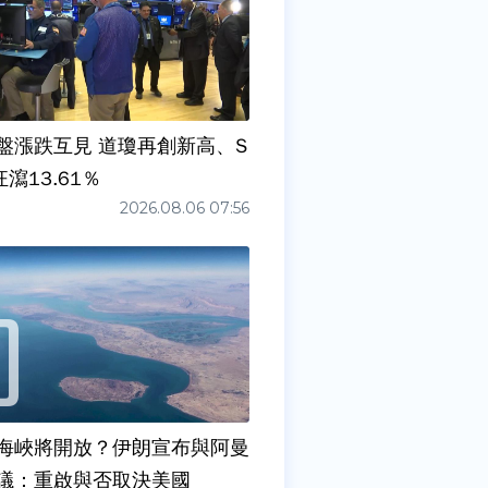
盤漲跌互見 道瓊再創新高、S
狂瀉13.61％
2026.08.06 07:56
海峽將開放？伊朗宣布與阿曼
議：重啟與否取決美國