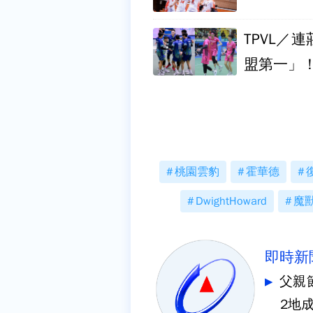
TPVL／
盟第一」
桃園雲豹
霍華德
DwightHoward
魔
即時新
父親
2地