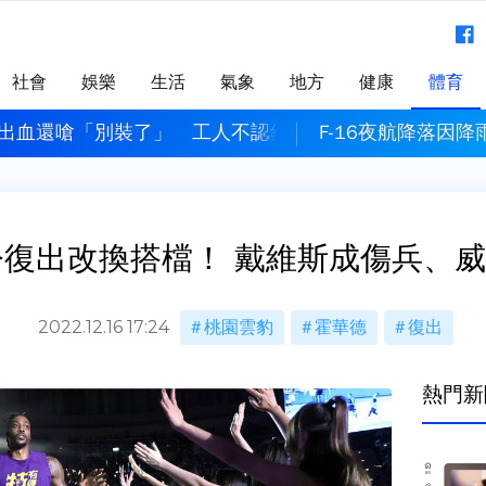
社會
娛樂
生活
氣象
地方
健康
體育
出血還嗆「別裝了」 工人不認錯重判10年4月
F-16夜航降落因
今復出改換搭檔！ 戴維斯成傷兵、
2022.12.16 17:24
桃園雲豹
霍華德
復出
熱門新