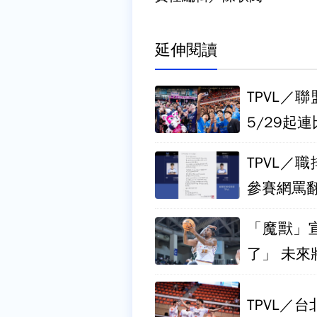
延伸閱讀
TPVL
5/29起
TPVL／
參賽網罵
「魔獸」
了」 未來
TPVL／