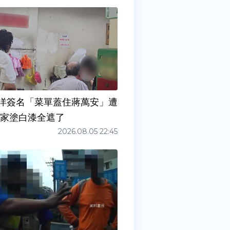
洋簽名「菜單蓋住蔣萬安」遭
店家塗白漆全遮了
2026.08.05 22:45