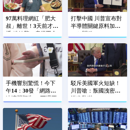
97萬料理網紅「肥大
打擊中國 川普宣布對
叔」離世！3天前才直
半導體關鍵原料加徵
播 粉絲驚：瘦得不合
15％關稅
理
手機響別驚慌！今下
駁斥美國軍火短缺！
午14：30發「網路降
川普嗆：叛國洩密者
速演習預告」 下週正
送進監獄
式登場