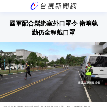
國軍配合鬆綁室外口罩令 衛哨執
勤仍全程戴口罩