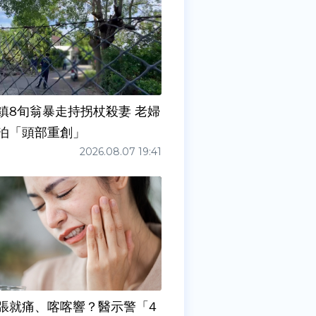
鎮8旬翁暴走持拐杖殺妻 老婦
泊「頭部重創」
2026.08.07 19:41
張就痛、喀喀響？醫示警「4