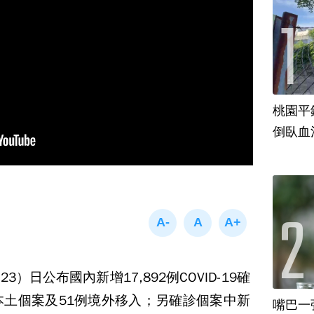
桃園平
倒臥血
）日公布國內新增17,892例COVID-19確
例本土個案及51例境外移入；另確診個案中新
嘴巴一