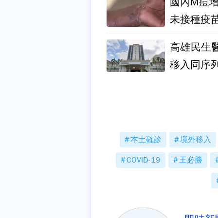
國內M痘增
未接種疫
高雄民生
移入同序
本土確診
境外移入
COVID-19
王必勝