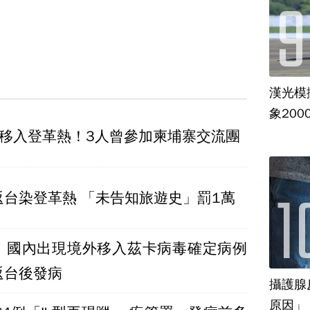
漢光模
象20
外移入登革熱！3人曾參加柬埔寨交流團
返台染登革熱 「未告知旅遊史」罰1萬
！國內出現境外移入茲卡病毒確定病例
返台後發病
攝護腺