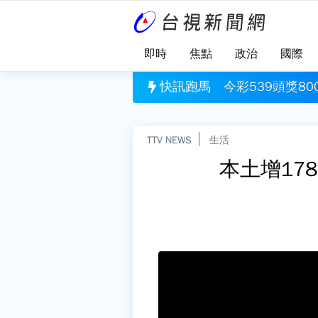
即時
焦點
政治
國際
800萬！ 台彩8/8獎號一次看
快訊跑馬
山區雨量達標！
TTV NEWS
生活
本土增17