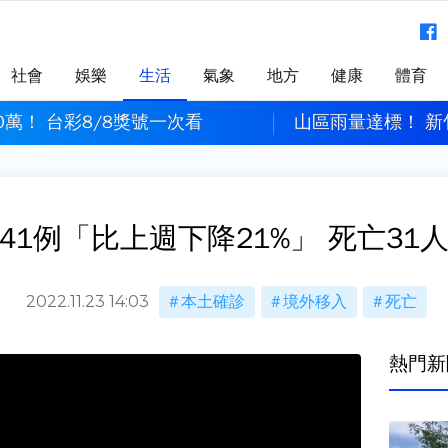
社會
娛樂
生活
氣象
地方
健康
體育
 新竹縣明日8校停止上課、正常上班
白海豚颱風強度稍
841例「比上週下降21%」 死亡31人
2022.11.23 14:03
本土確診
境外移入
死亡
熱門新