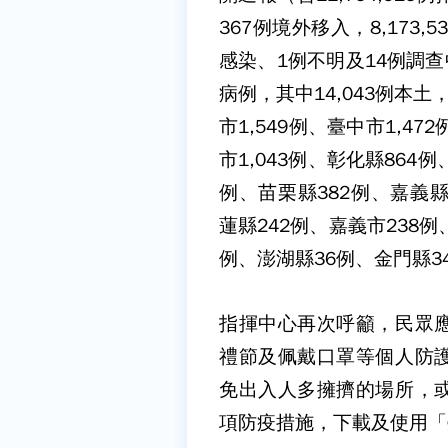
367例境外移入，8,173
感染、1例不明及14例調查中。
病例，其中14,043例本土
市1,549例、臺中市1,47
市1,043例、彰化縣864
例、苗栗縣382例、嘉義縣
蓮縣242例、嘉義市238例
例、澎湖縣36例、金門縣3
指揮中心再次呼籲，民眾
禮節及佩戴口罩等個人防
免出入人多擁擠的場所，
項防疫措施，下載及使用「