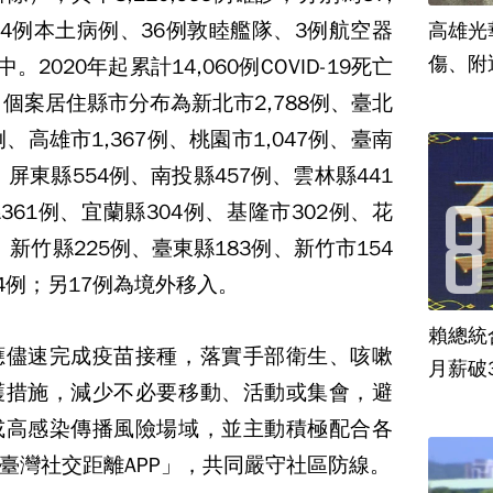
,534例本土病例、36例敦睦艦隊、3例航空器
高雄光
傷、附
2020年起累計14,060例COVID-19死亡
，個案居住縣市分布為新北市2,788例、臺北
2例、高雄市1,367例、桃園市1,047例、臺南
例、屏東縣554例、南投縣457例、雲林縣441
361例、宜蘭縣304例、基隆市302例、花
、新竹縣225例、臺東縣183例、新竹市154
4例；另17例為境外移入。
賴總統
應儘速完成疫苗接種，落實手部衛生、咳嗽
月薪破
護措施，減少不必要移動、活動或集會，避
或高感染傳播風險場域，並主動積極配合各
臺灣社交距離APP」，共同嚴守社區防線。