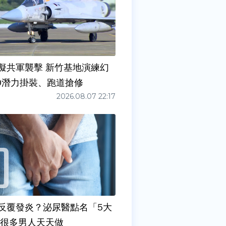
擬共軍襲擊 新竹基地演練幻
00潛力掛裝、跑道搶修
2026.08.07 22:17
反覆發炎？泌尿醫點名「5大
原因」 很多男人天天做