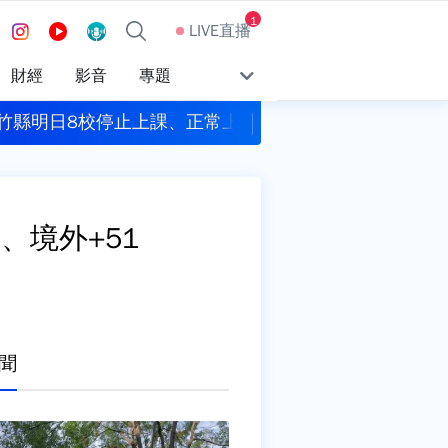
1
LIVE直播
財經
影音
專題
減、暴風圈縮小 今晚至明天白天影響最劇烈
今彩539頭獎1注獨
、境外+51
聞