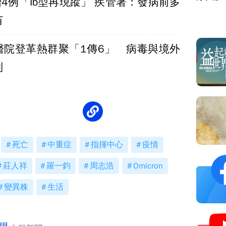
4例「Ib型再現蹤」 疾管署：發病前多
苗
醫院登革熱群聚「1傳6」 病毒與境外
列
死亡
中重症
指揮中心
疫情
莊人祥
羅一鈞
周志浩
Omicron
變異株
生活