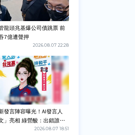
管龍頭兆基爆公司債跳票 前
吞7億遭聲押
2026.08.07 22:28
新發言陣容曝光！AI發言人
文」亮相 綠營酸：出錯誰負
2026.08.07 18:51