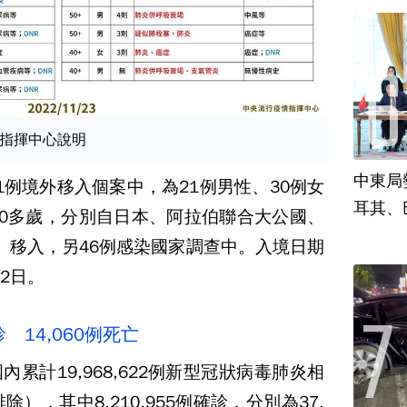
指揮中心說明
中東局
1例境外移入個案中，為21例男性、30例女
耳其、
80多歲，分別自日本、阿拉伯聯合大公國、
）移入，另46例感染國家調查中。入境日期
22日。
診 14,060例死亡
累計19,968,622例新型冠狀病毒肺炎相
排除），其中8,210,955例確診，分別為37,