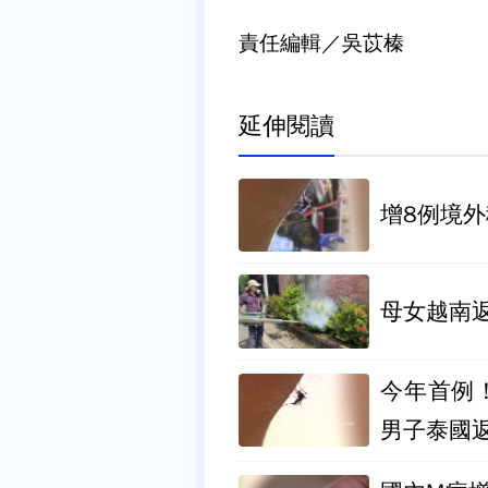
責任編輯／吳苡榛
延伸閱讀
增8例境
母女越南
今年首例
男子泰國