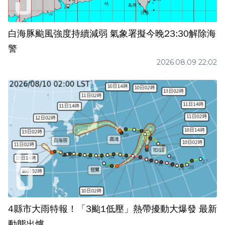
白海豚颱風強度持續減弱 氣象署擬今晚23:30解除海
警
2026.08.09 22:02
4縣市大雨特報！「3颱1低壓」熱帶擾動大爆發 最新
動態出爐