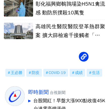
彰化福興鄉鵪鶉場染H5N1禽流
感 動防所撲殺10萬隻
高雄民生醫院醫院登革熱群聚
案 擴大篩檢逾千接觸者「均為
陰性」
王必勝
防疫
COVID-19
成績
生活
即時新聞
台視新聞
台股開紅！早盤大漲900點收復45K
台達電亮燈漲停