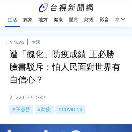
樂
生活
氣象
地方
健康
體育
財經
影音
專題
TTV NEWS
生活
遭「醜化」防疫成績 王必勝
臉書駁斥：怕人民面對世界有
自信心？
2022.11.23 10:47
王必勝
防疫
COVID-19