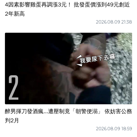
4因素影響雞蛋再調漲3元！ 批發蛋價漲到49元創近
2年新高
2026.08.09 21:38
醉男揮刀發酒瘋...遭壓制竟「朝警便溺」 依妨害公務
判2月
2026.08.09 18:59