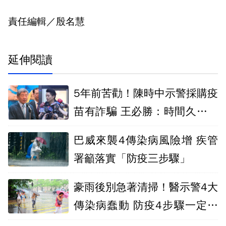
責任編輯／殷名慧
延伸閱讀
5年前苦勸！陳時中示警採購疫
苗有詐騙 王必勝：時間久看出
睿智
巴威來襲4傳染病風險增 疾管
署籲落實「防疫三步驟」
豪雨後別急著清掃！醫示警4大
傳染病蠢動 防疫4步驟一定要
做