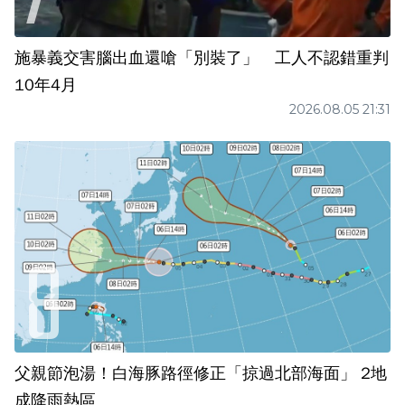
施暴義交害腦出血還嗆「別裝了」 工人不認錯重判
10年4月
2026.08.05 21:31
父親節泡湯！白海豚路徑修正「掠過北部海面」 2地
成降雨熱區