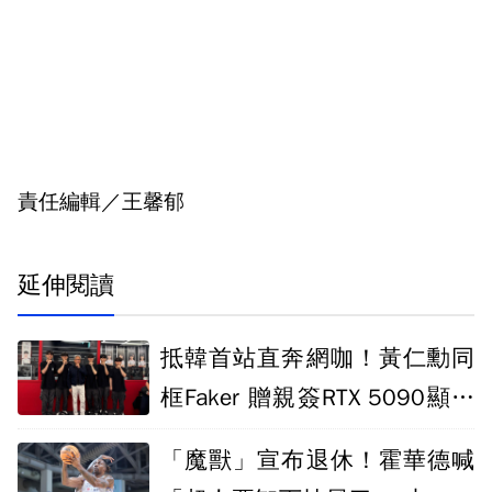
責任編輯／王馨郁
延伸閱讀
抵韓首站直奔網咖！黃仁勳同
框Faker 贈親簽RTX 5090顯示
卡
「魔獸」宣布退休！霍華德喊