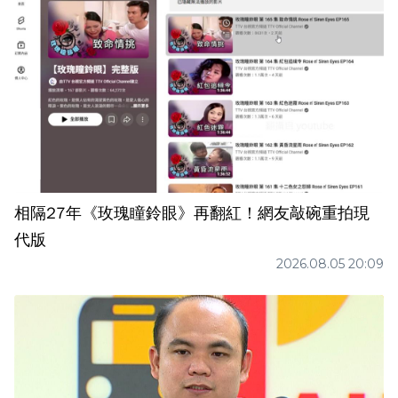
相隔27年《玫瑰瞳鈴眼》再翻紅！網友敲碗重拍現
代版
2026.08.05 20:09