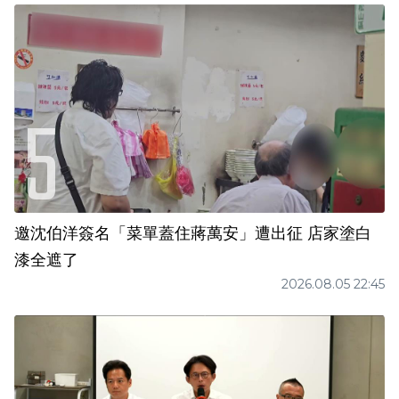
邀沈伯洋簽名「菜單蓋住蔣萬安」遭出征 店家塗白
漆全遮了
2026.08.05 22:45