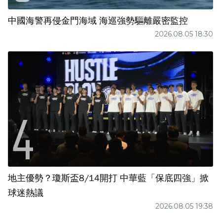
中國海警再侵金門海域 海巡強勢驅離嚴密監控
2026.08.05 18:30
地主優勢？瓊斯盃8/14開打 中華藍「保底四強」掀
球迷熱議
2026.08.05 19:38