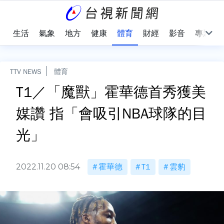
樂
生活
氣象
地方
健康
體育
財經
影音
專題
TTV NEWS
體育
T1／「魔獸」霍華德首秀獲美
媒讚 指「會吸引NBA球隊的目
光」
2022.11.20 08:54
霍華德
T1
雲豹