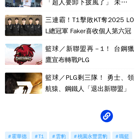
「超人要卸下披風了」 未來將
辦巡演回饋
三連霸！T1擊敗KT奪2025 LO
L總冠軍 Faker喜收個人第六冠
籃球／新聯盟再－1！ 台鋼獵
鷹宣布轉戰PLG
籃球／PLG剩三隊！ 勇士、領
航猿、鋼鐵人「退出新聯盟」
霍華德
T1
雲豹
桃園永豐雲豹
職籃