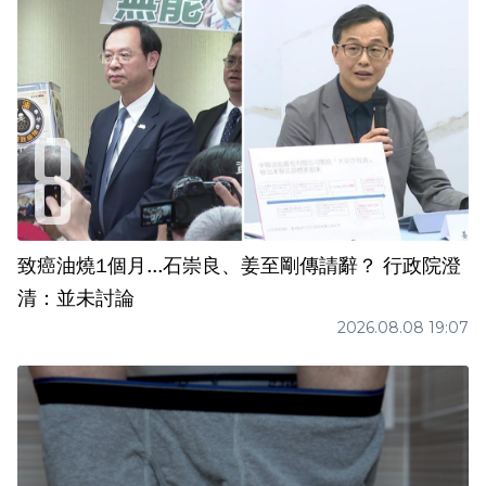
致癌油燒1個月...石崇良、姜至剛傳請辭？ 行政院澄
清：並未討論
2026.08.08 19:07