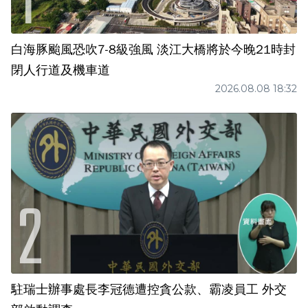
白海豚颱風恐吹7-8級強風 淡江大橋將於今晚21時封
閉人行道及機車道
2026.08.08 18:32
駐瑞士辦事處長李冠德遭控貪公款、霸凌員工 外交