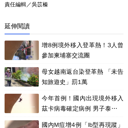
責任編輯／吳苡榛
延伸閱讀
增8例境外移入登革熱！3人曾
參加柬埔寨交流團
母女越南返台染登革熱 「未告
知旅遊史」罰1萬
今年首例！國內出現境外移入
茲卡病毒確定病例 男子泰國返
台後發病
國內M痘增4例「Ib型再現蹤」