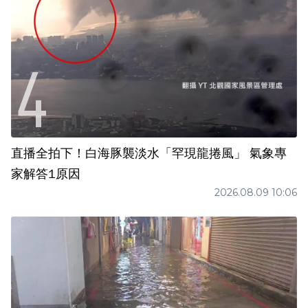
直播全拍下！白海豚襲淡水「罕現龍捲風」 氣象專
家解答1原因
2026.08.09 10:06