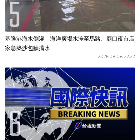
基隆港海水倒灌 海洋廣場水淹至馬路、廟口夜市店
家急築沙包牆擋水
2026.08.08 22:22