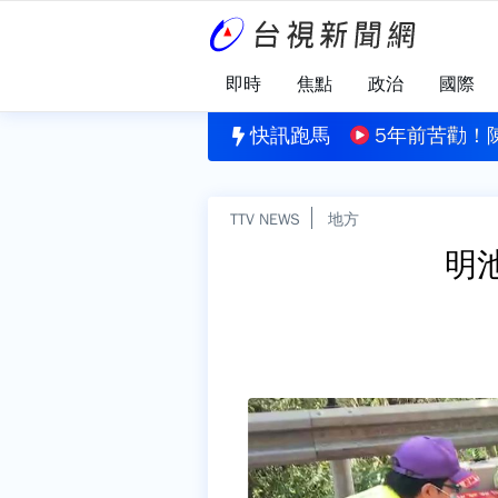
即時
焦點
政治
國際
校園「3師3生中彈喪命」 槍手教室內自戕亡
快訊跑馬
5年前苦勸！
TTV NEWS
地方
明