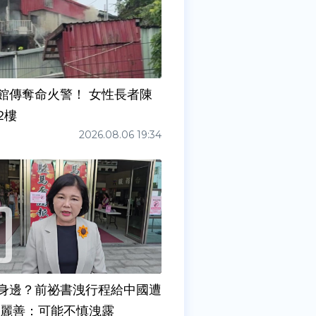
館傳奪命火警！ 女性長者陳
2樓
2026.08.06 19:34
身邊？前祕書洩行程給中國遭
張麗善：可能不慎洩露