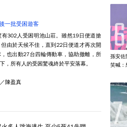
最後一批受困遊客
有302人受困明池山莊。雖然19日便道搶
但由於天候不佳，直到22日便道才再次開
，也出動27台四輪傳動車，協助撤離，所
孫安佐
合下，所有人的受困驚魂終於平安落幕。
笑喊：
／陳盈真
火多人跳海逃生 至少5死41失聯