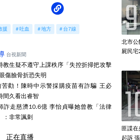
救援
吐血
地方
台7線
北市公
屍民宅
導
台視新聞
特教生疑不遵守上課秩序「失控折掃把攻擊
 眼傷臉骨折恐失明
前苦勸！陳時中示警採購疫苗有詐騙 王必
時間久看出睿智
師詐走慈濟10.6億 李怡貞曝她曾教「法律
」：非常諷刺
匪諜在
正在直播
起訴 