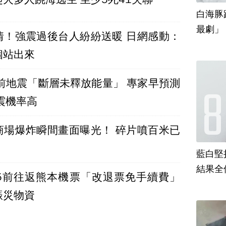
白海豚
最劇」
情！強震過後台人紛紛送暖 日網感動：
個站出來
年前地震「斷層未釋放能量」 專家早預測
震機率高
商場爆炸瞬間畫面曝光！ 碎片噴百米已
藍白堅
結果全
/5前往返熊本機票「改退票免手續費」
賑災物資