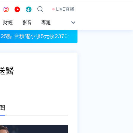
LIVE直播
財經
影音
專題
225點 台積電小漲5元收2370元
苦茶油風暴續燒！ 
送醫
聞