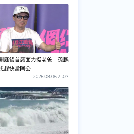
開庭後首露面力挺老爸 孫鵬
想趕快當阿公
2026.08.06 21:07