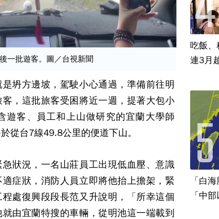
吃飯、租
後一批遊客。圖／台視新聞
連3月
就是坍方邊坡，駕駛小心通過，準備前往明
旅客，這批旅客受困將近一週，提著大包小
含遊客、員工和上山做研究的宜蘭大學師
於從台7線49.8公里的便道下山。
緊急狀況，一名山莊員工出現低血壓、意識
不適症狀，消防人員立即將他抬上擔架，緊
「白海
「中部
工程處復興段段長范又升說明，「所幸這個
他就由宜蘭特搜的車輛，從明池這一端載到