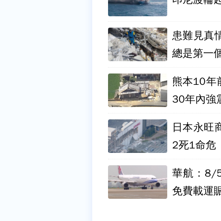
患難見真
總是第一
熊本10
30年內強
日本永旺
2死1命危
華航：8
免費載運