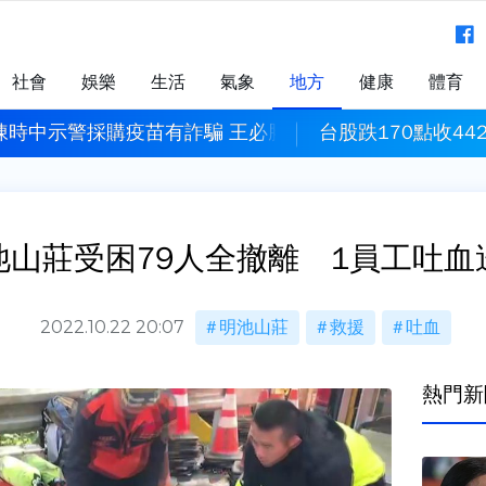
社會
娛樂
生活
氣象
地方
健康
體育
陳時中示警採購疫苗有詐騙 王必勝：時間久看出睿智
台股跌170點收44
池山莊受困79人全撤離 1員工吐血
2022.10.22 20:07
明池山莊
救援
吐血
熱門新