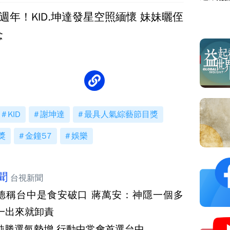
週年！KID.坤達發星空照緬懷 妹妹曬侄
念
KID
謝坤達
最具人氣綜藝節目獎
獎
金鐘57
娛樂
聞
台視新聞
德稱台中是食安破口 蔣萬安：神隱一個多
一出來就卸責
純勝選氣勢增 行動中常會首選台中