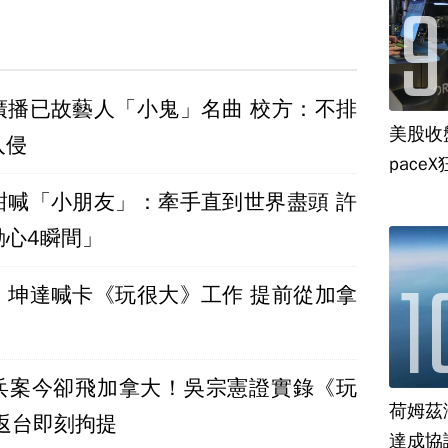
廣播已故藝人「小鬼」名曲 校方：不排
美股收
入侵
paceX
甜喊「小朋友」：牽手直到世界盡頭 許
動心4瞬間」
！坤達喊卡《玩很大》工作 提前從加拿
兵案今卻飛加拿大！吳宗憲證實錄《玩
荷姆茲
返台即刻拘提
達成協