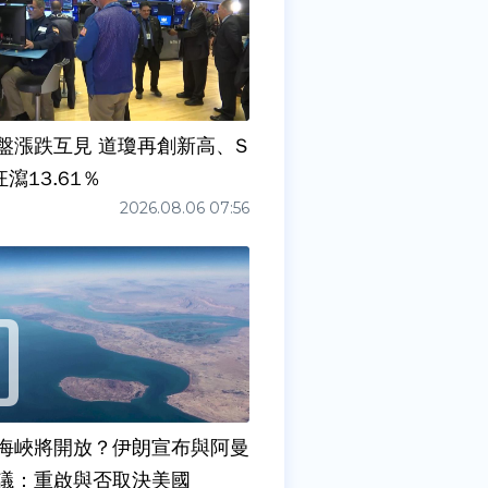
盤漲跌互見 道瓊再創新高、S
狂瀉13.61％
2026.08.06 07:56
海峽將開放？伊朗宣布與阿曼
議：重啟與否取決美國