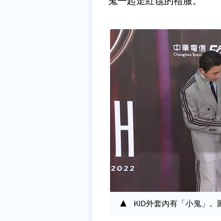
鬼一起走紅毯的禮服。
KID外套內有「小鬼」。