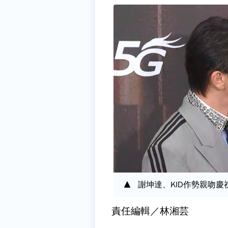
謝坤達、KID作勢親吻
責任編輯／林湘芸