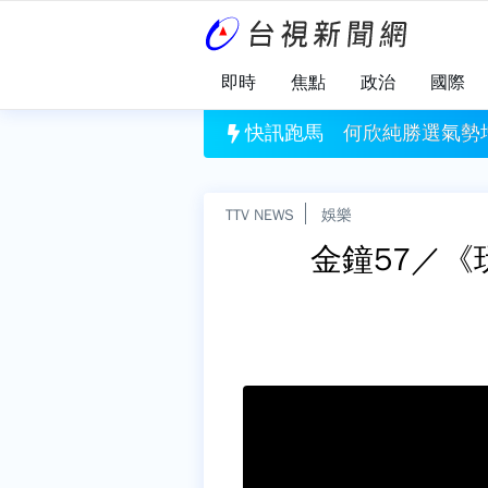
即時
焦點
政治
國際
牽連損失2.43億元 將提告求償與商譽損失
快訊跑馬
何欣純勝選氣勢
TTV NEWS
娛樂
金鐘57／《