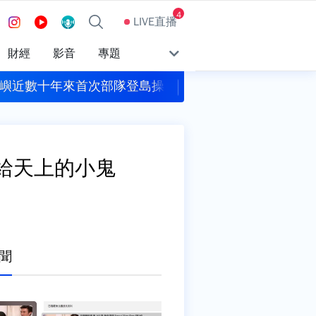
4
LIVE直播
財經
影音
專題
蘭嶼近數十年來首次部隊登島操演
賴清德稱台中是食安
獻給天上的小鬼
聞