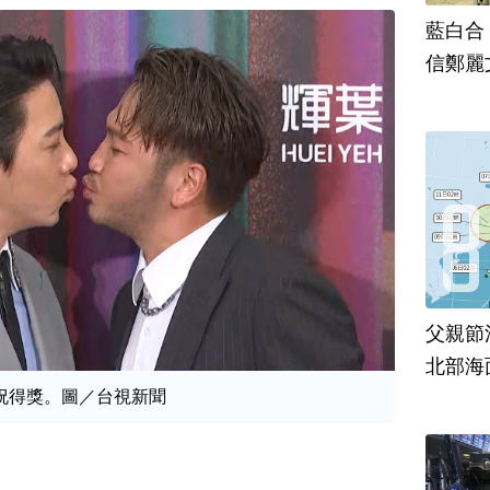
藍白合
信鄭麗
父親節
北部海
慶祝得獎。圖／台視新聞