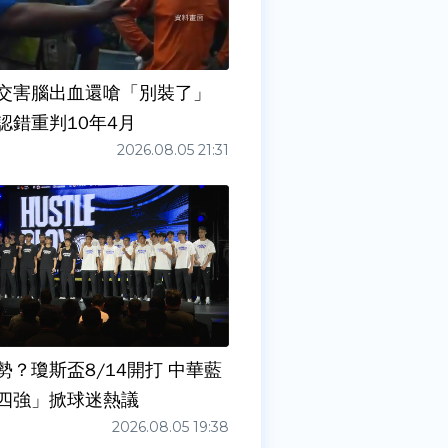
交害腦出血還嗆「別裝了」
認錯重判10年4月
2026.08.05 21:31
勢？瓊斯盃8/14開打 中華藍
四強」掀球迷熱議
2026.08.05 19:38