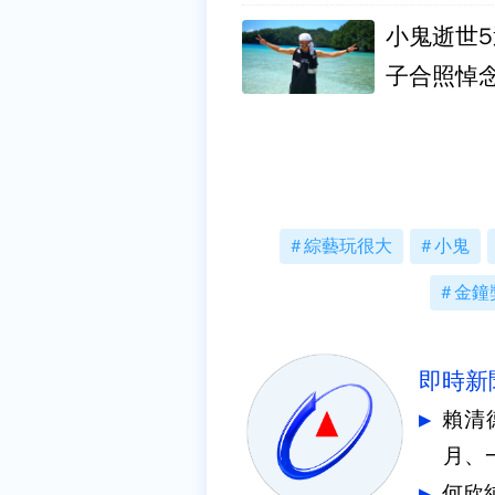
小鬼逝世5
子合照悼
綜藝玩很大
小鬼
金鐘
即時新
賴清
月、
何欣