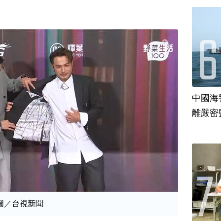
中國海
離嚴密
圖／台視新聞