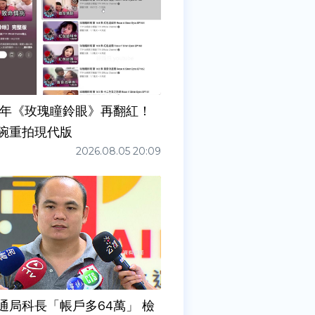
7年《玫瑰瞳鈴眼》再翻紅！
碗重拍現代版
2026.08.05 20:09
通局科長「帳戶多64萬」 檢