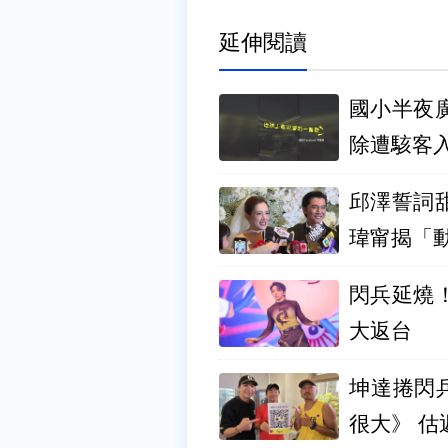
延伸閱讀
國小半夜
除遭駭客
邱澤誓詞
瑋甯揭「
閃兵延燒
大返台
坤達捲閃
很大》 估