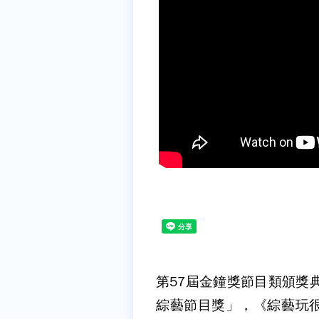
第57屆金鐘獎節目類頒獎
綜藝節目獎」，《綜藝玩