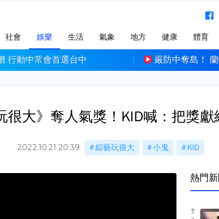
社會
娛樂
生活
氣象
地方
健康
體育
增 行動中常會首選台中
嚴防中奪島！ 
玩很大》奪人氣獎！KID喊：把獎
2022.10.21 20:39
綜藝玩很大
小鬼
KID
熱門新