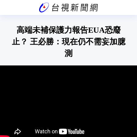
高端未補保護力報告EUA恐廢
止？ 王必勝：現在仍不需妄加臆
測