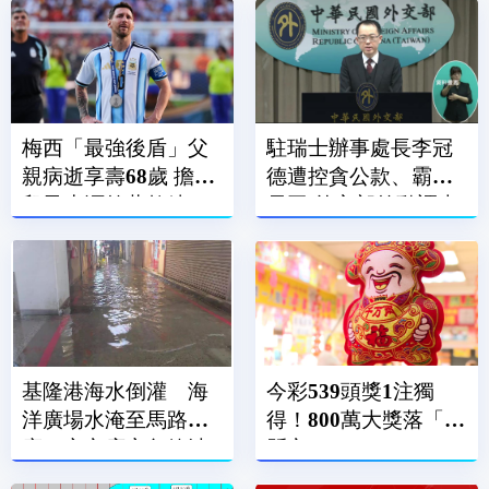
梅西「最強後盾」父
駐瑞士辦事處長李冠
親病逝享壽68歲 擔任
德遭控貪公款、霸凌
兒子生涯啟蒙教練、
員工 外交部啟動調查
經紀人
基隆港海水倒灌 海
今彩539頭獎1注獨
洋廣場水淹至馬路、
得！800萬大獎落「這
廟口夜市店家急築沙
縣市」
包牆擋水