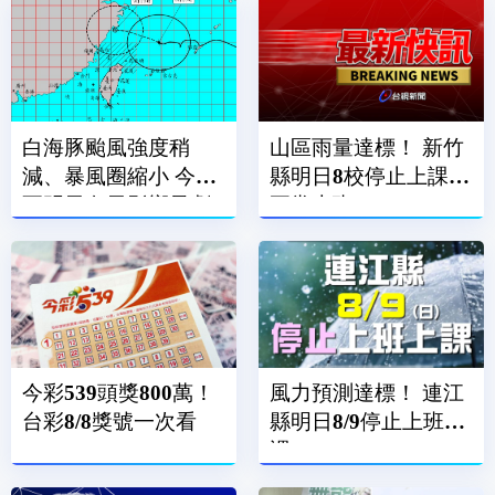
白海豚颱風強度稍
山區雨量達標！ 新竹
減、暴風圈縮小 今晚
縣明日8校停止上課、
至明天白天影響最劇
正常上班
烈
今彩539頭獎800萬！
風力預測達標！ 連江
台彩8/8獎號一次看
縣明日8/9停止上班上
課