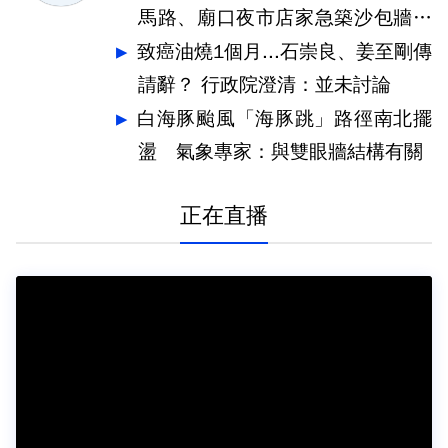
馬路、廟口夜市店家急築沙包牆擋
水
致癌油燒1個月...石崇良、姜至剛傳
請辭？ 行政院澄清：並未討論
白海豚颱風「海豚跳」路徑南北擺
盪 氣象專家：與雙眼牆結構有關
正在直播