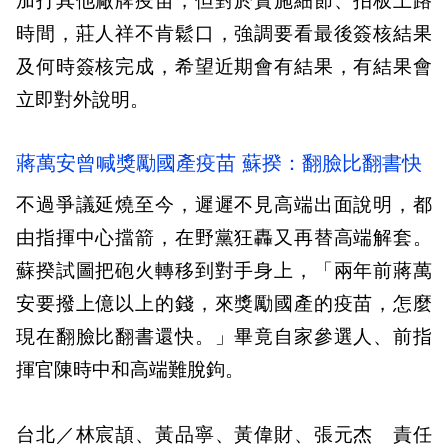
加打其他廠牌疫苗，但對於實施細節、拍板上路
時間，莊人祥不肯鬆口，強調要看最後簽核結果
及何時簽核完成，希望近期會有結果，有結果會
立即對外說明。
蔣萬安曾喊獎勵國產疫苗 蘇揆：翻臉比翻書快
不過爭議延燒至今，遲遲不見高端出面說明，都
由指揮中心擋箭，在野黨狂轟又再替高端解套。
蘇揆試圖把砲火轉移到對手身上，「兩年前蔣萬
安要撥上億以上的錢，來獎勵國產的疫苗，怎麼
現在翻臉比翻書還快。」畢竟自家參選人、前指
揮官陳時中和高端難脫鉤。
台北／林宸頡、黃品寧、黃偉財、張元杰 責任