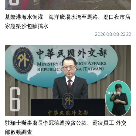
基隆港海水倒灌 海洋廣場水淹至馬路、廟口夜市店
家急築沙包牆擋水
2026.08.08 22:22
駐瑞士辦事處長李冠德遭控貪公款、霸凌員工 外交
部啟動調查