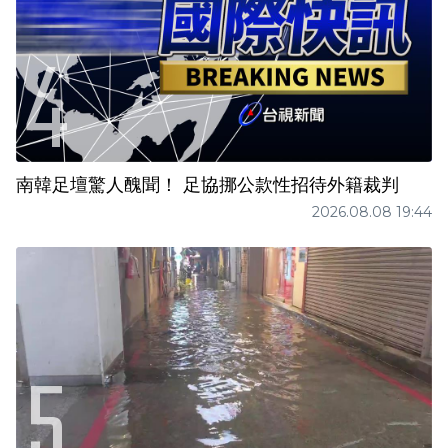
南韓足壇驚人醜聞！ 足協挪公款性招待外籍裁判
2026.08.08 19:44