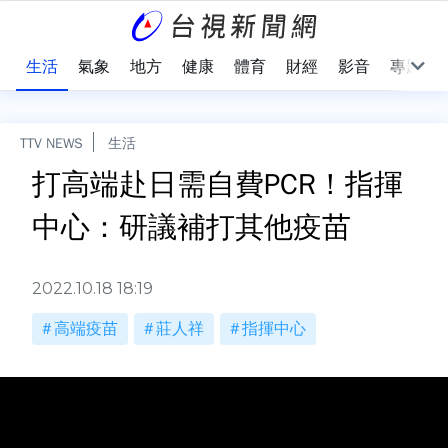
樂
生活
氣象
地方
健康
體育
財經
影音
專題
TTV NEWS
生活
打高端赴日需自費PCR！指揮
中心：研議補打其他疫苗
2022.10.18 18:19
高端疫苗
莊人祥
指揮中心