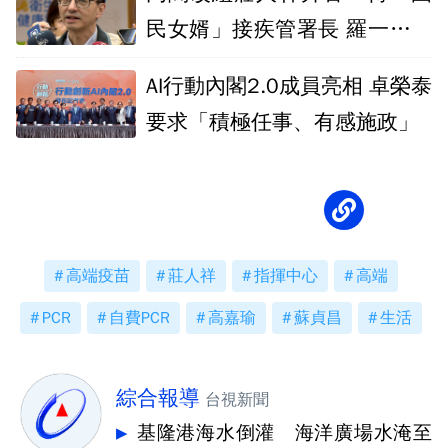
民女婿」接疾管署長 羅一鈞回
應了
AI行動內閣2.0成員亮相 卓榮泰
要求「積極任事、有感施政」
高端疫苗
莊人祥
指揮中心
高端
PCR
自費PCR
高嘉瑜
蘇貞昌
生活
綜合報導
台視新聞
基隆港海水倒灌 海洋廣場水淹至