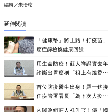
編輯／朱怡玟
延伸閱讀
「健康幣」將上路！打疫苗、
癌症篩檢換健康回饋
用生命防疫！莊人祥證實去年
診斷出胃癌稱「祖上有燒香」
恢復很好
首位防疫醫生出身！羅一鈞接
任疾管署署長「為下次大疫作
好準備」
內閣改組莊人祥升官！傳「國