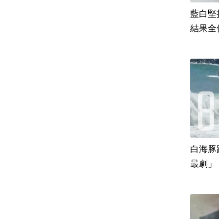
藍白堅
結果全
白海豚
最劇」