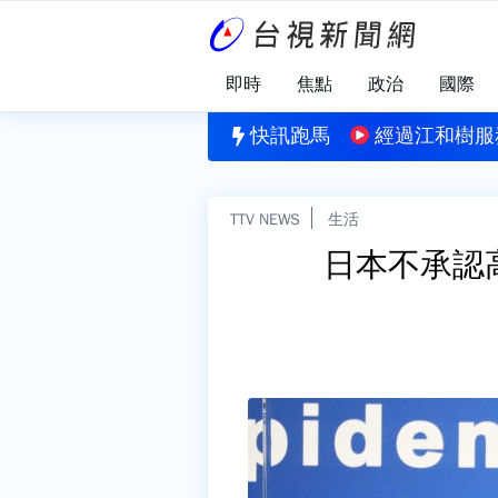
即時
焦點
政治
國際
」
約「三峽河戲水」 1人溺水搶救不治
快訊跑馬
經過江和樹服
TTV NEWS
生活
日本不承認