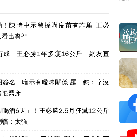
勸！陳時中示警採購疫苗有詐騙 王必
久看出睿智
有成！王必勝1年多瘦16公斤 網友直
用簽名、暗示有曖昧關係 羅一鈞：字沒
痛恨喬床
喝酒6天」！王必勝2.5月狂減12公斤
網讚：太強