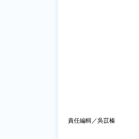
責任編輯／吳苡榛