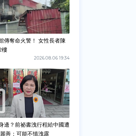
館傳奪命火警！ 女性長者陳
2樓
2026.08.06 19:34
身邊？前祕書洩行程給中國遭
張麗善：可能不慎洩露