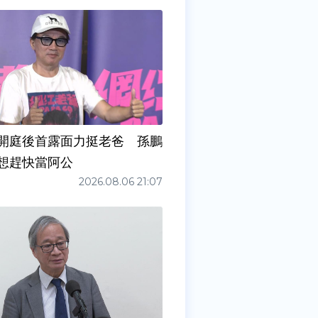
開庭後首露面力挺老爸 孫鵬
想趕快當阿公
2026.08.06 21:07