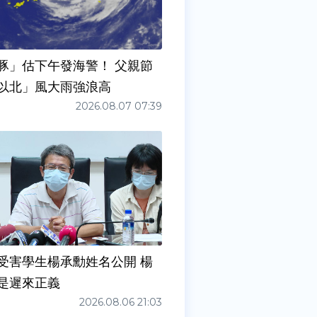
豚」估下午發海警！ 父親節
以北」風大雨強浪高
2026.08.07 07:39
受害學生楊承勳姓名公開 楊
是遲來正義
2026.08.06 21:03