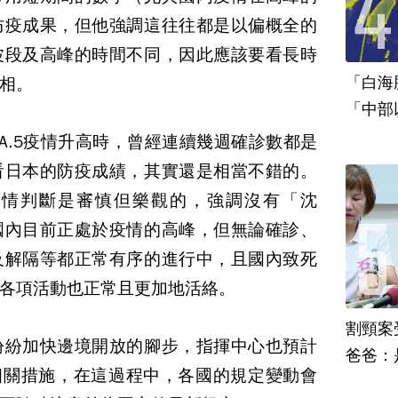
防疫成果，但他強調這往往都是以偏概全的
波段及高峰的時間不同，因此應該要看長時
「白海
相。
「中部
A.5疫情升高時，曾經連續幾週確診數都是
看日本的防疫成績，其實還是相當不錯的。
疫情判斷是審慎但樂觀的，強調沒有「沈
國內目前正處於疫情的高峰，但無論確診、
及解隔等都正常有序的進行中，且國內致死
各項活動也正常且更加地活絡。
割頸案
紛紛加快邊境開放的腳步，指揮中心也預計
爸爸：
7相關措施，在這過程中，各國的規定變動會