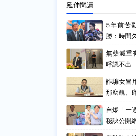
延伸閱讀
5年前苦
勝：時間
無藥減重
呼認不出
詐騙女冒
那麼醜、
自爆「一週
秘訣公開