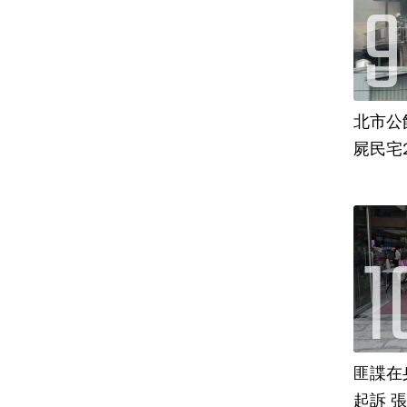
北市公
屍民宅
匪諜在
起訴 