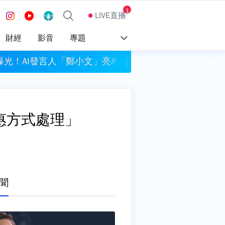
1
LIVE直播
財經
影音
專題
快
光！AI發言人「鄭小文」亮相 綠營酸：出錯誰負責
桃園平鎮8旬翁暴
惠方式處理」
聞