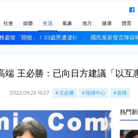
社會
娛樂
生活
氣象
地方
健康
體育
務處嗆「開槍」！33歲男遭逮稱政黨理念不同 逞口舌之
國民黨新發言陣容曝
高端 王必勝：已向日方建議「以互
2022.09.25 16:27
王必勝
指揮中心
疫情
熱門新