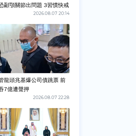
症狀」恐顳顎關節出問題 3習慣快戒
2026.08.07 20:14
管龍頭兆基爆公司債跳票 前
吞7億遭聲押
2026.08.07 22:28