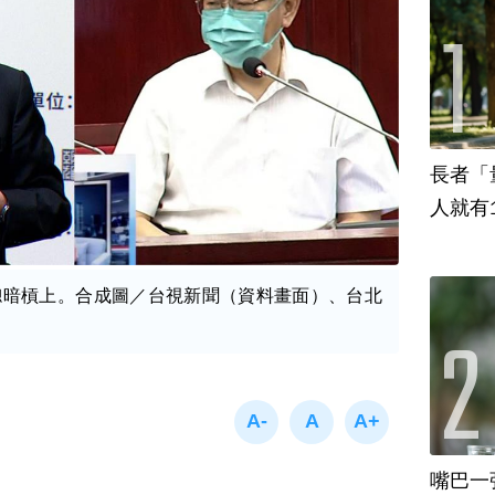
長者「
人就有
總暗槓上。合成圖／台視新聞（資料畫面）、台北
嘴巴一