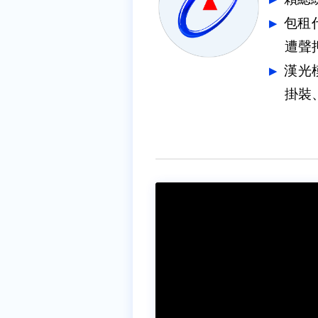
包租
遭聲
漢光
掛裝