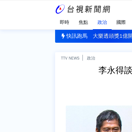
即時
焦點
政治
國際
園犯案
」揪出健康警訊！每4人就有1人需關懷
快訊跑馬
大樂透頭獎1億開
TTV NEWS
政治
李永得談