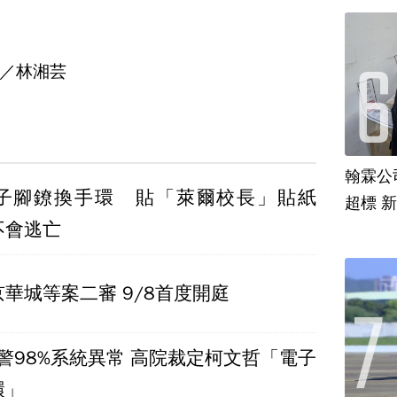
／林湘芸
翰霖公
子腳鐐換手環 貼「萊爾校長」貼紙
超標 
不會逃亡
華城等案二審 9/8首度開庭
告警98%系統異常 高院裁定柯文哲「電子
環」