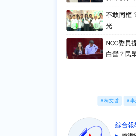
不敢同框
光
NCC委
白營？民
柯文哲
李
綜合報
賴總