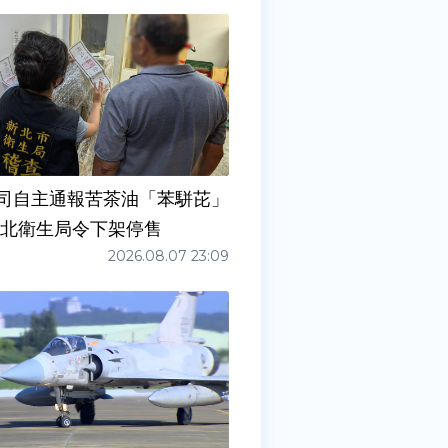
司自主通報苦茶油「苯駢芘」
新北衛生局令下架停售
2026.08.07 23:09