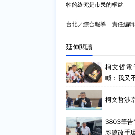
牲的終究是市民的權益。
台北／綜合報導 責任編輯
延伸閱讀
柯文哲電
喊：我又
柯文哲涉京
3803筆
腳鐐改手