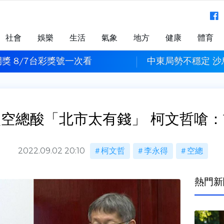
社會
娛樂
生活
氣象
地方
健康
體育
獎 8/7台彩獎號一次看
中東局勢不穩定 
空總酸「北市太有錢」 柯文哲嗆
2022.09.02 20:10
柯文哲
李永得
空總
熱門新