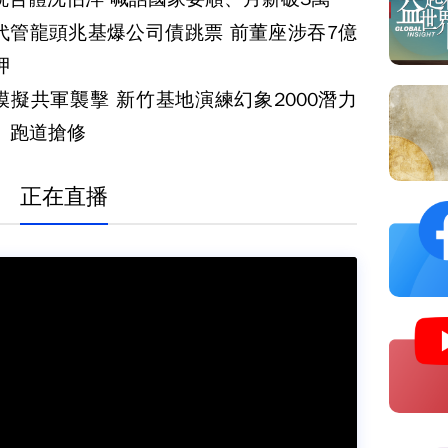
代管龍頭兆基爆公司債跳票 前董座涉吞7億
押
模擬共軍襲擊 新竹基地演練幻象2000潛力
、跑道搶修
正在直播