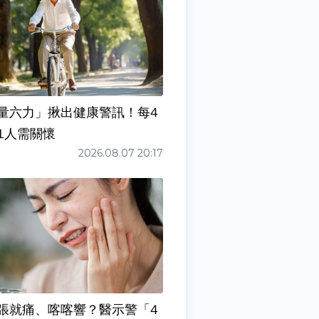
量六力」揪出健康警訊！每4
1人需關懷
2026.08.07 20:17
張就痛、喀喀響？醫示警「4