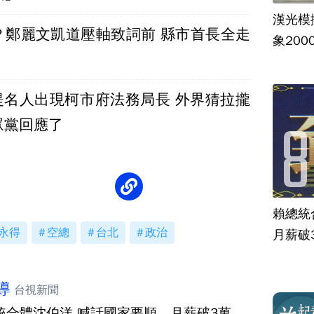
漢光模
？鄭麗文凱道壓軸致詞前 縣市首長全走
象20
員提名人出現柯市府法務局長 外界猜拉攏
眾黨回應了
賴總統
永得
空總
台北
政治
月薪破
導
台視新聞
統合體沈伯洋 喊話國家要順、月薪破3萬