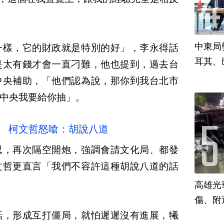
中東局
一樣，它的財政就是特別的好」，李永得話
耳其、
是太有錢才會一直刁難，他也提到，過去台
中央補助，「他們認為說，那你到我台北市
中央我要給你抽」。
」 柯文哲怒嗆：胡說八道
忍，再次隔空開炮，強調會請文化局、都發
文哲更直言「我們不容許這種胡說八道的話
高雄光
傷、附
話，形成互打僵局，就怕遲遲沒有進展，犧