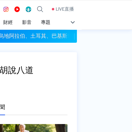
LIVE直播
財經
影音
專題
沙烏地阿拉伯、土耳其、巴基斯坦簽署共同防禦條約
今彩539頭獎開4注獎
：胡說八道
聞