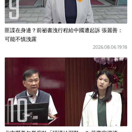
匪諜在身邊？前祕書洩行程給中國遭起訴 張麗善：
可能不慎洩露
2026.08.06 19:18