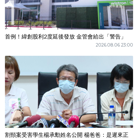
首例！緯創股利2度延後發放 金管會給出「警告」
2026.08.06 23:00
割頸案受害學生楊承勳姓名公開 楊爸爸：是遲來正