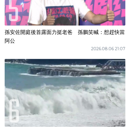
孫安佐開庭後首露面力挺老爸 孫鵬笑喊：想趕快當
阿公
2026.08.06 21:07