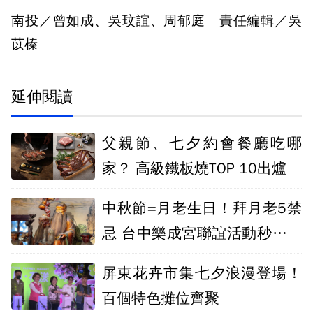
南投／曾如成、吳玟誼、周郁庭 責任編輯／吳
苡榛
延伸閱讀
父親節、七夕約會餐廳吃哪
家？ 高級鐵板燒TOP 10出爐
中秋節=月老生日！拜月老5禁
忌 台中樂成宮聯誼活動秒殺額
滿
屏東花卉市集七夕浪漫登場！
百個特色攤位齊聚