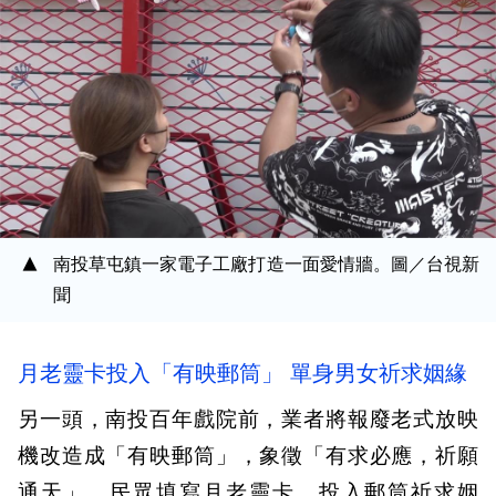
南投草屯鎮一家電子工廠打造一面愛情牆。圖／台視新
聞
月老靈卡投入「有映郵筒」 單身男女祈求姻緣
另一頭，南投百年戲院前，業者將報廢老式放映
機改造成「有映郵筒」，象徵「有求必應，祈願
通天」，民眾填寫月老靈卡，投入郵筒祈求姻