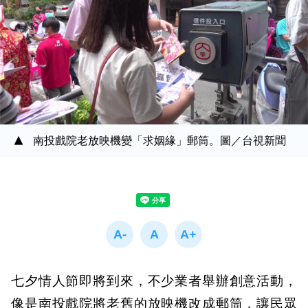
南投戲院老放映機變「求姻緣」郵筒。圖／台視新聞
七夕情人節即將到來，不少業者舉辦創意活動，
像是南投戲院將老舊的放映機改成郵筒，讓民眾