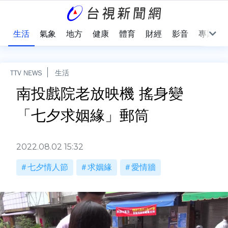
樂
生活
氣象
地方
健康
體育
財經
影音
專題
TTV NEWS
生活
南投戲院老放映機 搖身變
「七夕求姻緣」郵筒
2022.08.02 15:32
七夕情人節
求姻緣
愛情牆