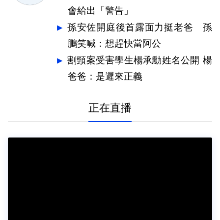
會給出「警告」
孫安佐開庭後首露面力挺老爸 孫
鵬笑喊：想趕快當阿公
割頸案受害學生楊承勳姓名公開 楊
爸爸：是遲來正義
正在直播