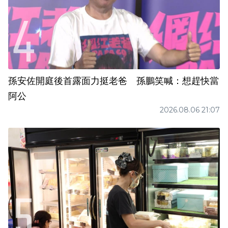
孫安佐開庭後首露面力挺老爸 孫鵬笑喊：想趕快當
阿公
2026.08.06 21:07