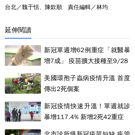
台北／魏于恬、陳欽順 責任編輯／林均
延伸閱讀
新冠單週增62例重症「就醫暴
增7成」 疫苗擴大接種至9/28
美國環孢子蟲病疫情升溫 首度
傳出2死個案
新冠疫情快速升溫！單週就診
暴增117.4% 新增2死42重症
北市診所爆新冠疫苗短缺 疾管