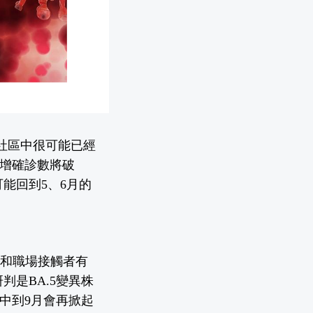
，社區中很可能已經
新增確診數將破
能回到5、6月的
庭和職場接觸者有
是BA.5變異株
中到9月會再掀起