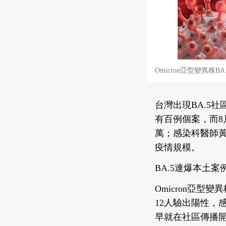
Omicron亞型變異株B
台灣出現BA.5
有百例個案，而8
萬；感染科醫師黃
疫情規模。
BA.5連爆本土案
Omicron亞
12人驗出陽性，
早就在社區傳播開