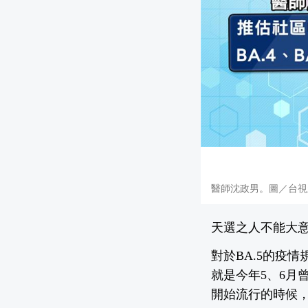
醫師沈政男。圖／台視
天選之人不能大意
對於BA.5的疫
就是今年5、6月曾
開始流行的時候