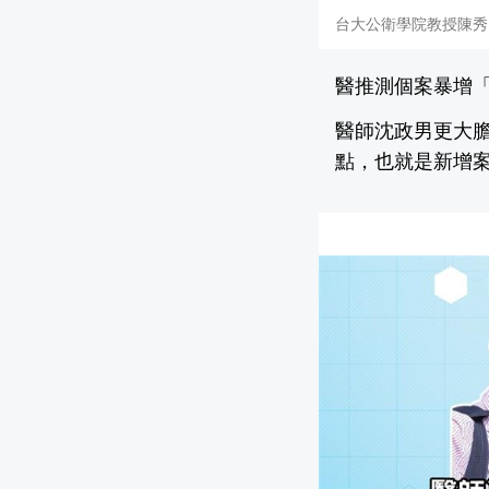
台大公衛學院教授陳秀
醫推測個案暴增「
醫師沈政男更大膽
點，也就是新增案