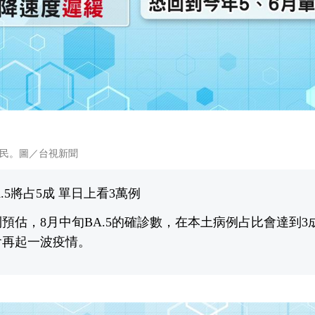
民。圖／台視新聞
.5將占5成 單日上看3萬例
預估，8月中旬BA.5的確診數，在本土病例占比會達到3
會再起一波疫情。