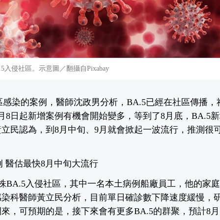
A.5入侵社區。示意圖／翻攝自Pixabay
社區感染的案例，醫師沈政男分析，BA.5已經在社區傳播
月8日起新增案例有機會開始變多，等到了8月底，BA.5
立民認為，到8月中旬、9月就會掀起一波流行，推測很可
例 醫估最快8月中旬大流行
型變異株BA.5入侵社區，其中一名本土病例船廠員工，他的家
感染科醫師黃立民分析，目前單日確診數下降速度緩慢，研判
來，可預期的是，接下來會有更多BA.5的群聚，預計8月