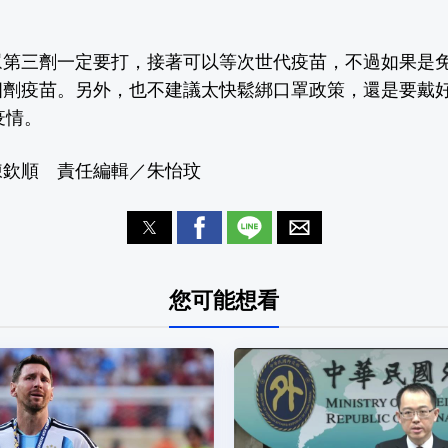
眾第三劑一定要打，接著可以等次世代疫苗，不過如果是
四劑疫苗。另外，也不建議太快鬆綁口罩政策，還是要戴
疫情。
陳欽順 責任編輯／朱怡玟
您可能想看