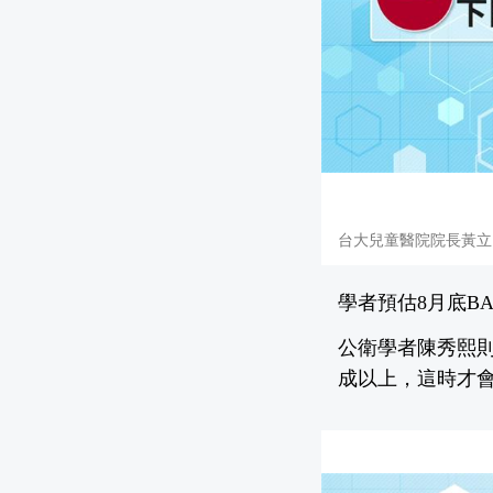
台大兒童醫院院長黃立
學者預估8月底BA
公衛學者陳秀熙則
成以上，這時才