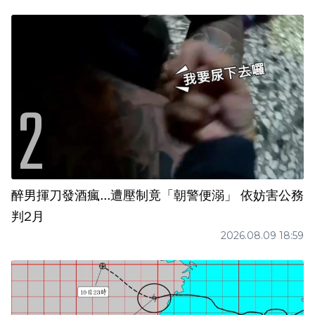
醉男揮刀發酒瘋...遭壓制竟「朝警便溺」 依妨害公務
判2月
2026.08.09 18:59