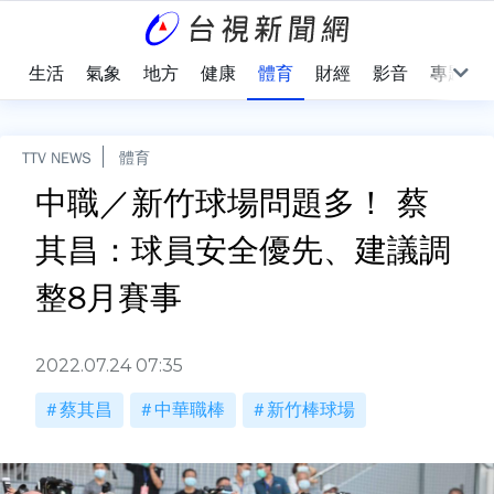
樂
生活
氣象
地方
健康
體育
財經
影音
專題
TTV NEWS
體育
中職／新竹球場問題多！ 蔡
其昌：球員安全優先、建議調
整8月賽事
2022.07.24 07:35
蔡其昌
中華職棒
新竹棒球場