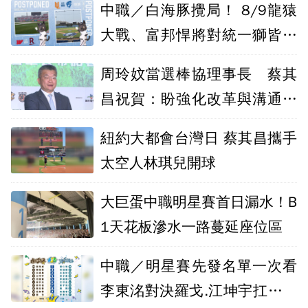
中職／白海豚攪局！ 8/9龍猿
大戰、富邦悍將對統一獅皆延
賽
周玲妏當選棒協理事長 蔡其
昌祝賀：盼強化改革與溝通合
作
紐約大都會台灣日 蔡其昌攜手
太空人林琪兒開球
大巨蛋中職明星賽首日漏水！B
1天花板滲水一路蔓延座位區
中職／明星賽先發名單一次看
李東洺對決羅戈.江坤宇扛明星